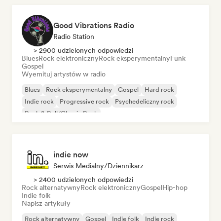
Good Vibrations Radio
Radio Station
> 2900 udzielonych odpowiedzi
Blues
Rock elektroniczny
Rock eksperymentalny
Funk
Gospel
Wyemituj artystów w radio
Blues
Rock eksperymentalny
Gospel
Hard rock
Indie rock
Progressive rock
Psychedeliczny rock
Rock & Roll/Classic Rock
indie now
Serwis Medialny/Dziennikarz
> 2400 udzielonych odpowiedzi
Rock alternatywny
Rock elektroniczny
Gospel
Hip-hop
Indie folk
Napisz artykuły
Rock alternatywny
Gospel
Indie folk
Indie rock