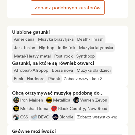
Zobacz podobnych kuratorów
Ulubione gatunki
Americana
Muzyka brazylijska
Death/Thrash
Jazz fusion
Hip-hop
Indie folk
Muzyka latynoska
Metal/Heavy metal
Post-rock
Synthpop
Gatunki, na które są również otwarci
Afrobeat/Afropop
Bossa nova
Muzyka dla dzieci
Funk
Hardcore
Phonk
Zobacz wszystko +2
Chcą otrzymywać muzykę podobną do…
Iron Maiden
Metallica
Warren Zevon
Molchat Doma
Black Country, New Road
CSS
DEVO
Blondie
Zobacz wszystko +12
Główne możliwości