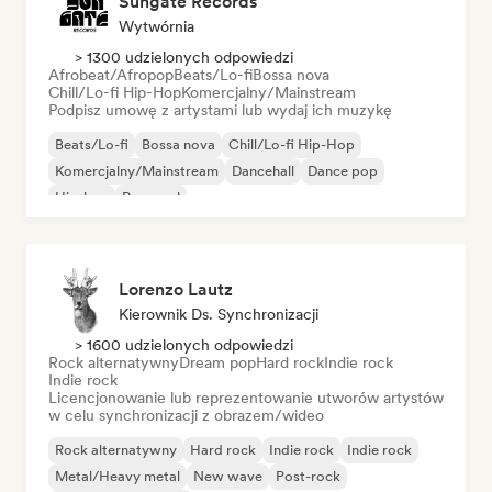
Sungate Records
Wytwórnia
> 1300 udzielonych odpowiedzi
Afrobeat/Afropop
Beats/Lo-fi
Bossa nova
Chill/Lo-fi Hip-Hop
Komercjalny/Mainstream
Podpisz umowę z artystami lub wydaj ich muzykę
Beats/Lo-fi
Bossa nova
Chill/Lo-fi Hip-Hop
Komercjalny/Mainstream
Dancehall
Dance pop
Hip-hop
Pop-soul
Lorenzo Lautz
Kierownik Ds. Synchronizacji
> 1600 udzielonych odpowiedzi
Rock alternatywny
Dream pop
Hard rock
Indie rock
Indie rock
Licencjonowanie lub reprezentowanie utworów artystów
w celu synchronizacji z obrazem/wideo
Rock alternatywny
Hard rock
Indie rock
Indie rock
Metal/Heavy metal
New wave
Post-rock