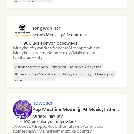
Psychedeliczny rock
songweb.net
Serwis Medialny/Dziennikarz
> 900 udzielonych odpowiedzi
Muzyka afrykańska
Afrobeat/Afropop
Ambient
Muzyka klasyczna
Komercjalny/Mainstream
Napisz artykuły
Afrobeat/Afropop
Ambient
Muzyka klasyczna
Komercjalny/Mainstream
Muzyka country
Dance pop
Drill/Jersey
Hip-hop
NOWOŚCI
Pop Machine Mode 🤖 AI Music, Indie Pop & Dream Pop
Kurator Playlisty
< 100 udzielonych odpowiedzi
Afrobeat/Afropop
Rock alternatywny
Americana
Komercjalny/Mainstream
Muzyka country