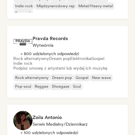
Indie rock
Międzynarodowy rap
Metal/Heavy metal
Pop rock
Pravda Records
Wytwórnia
> 800 udzielonych odpowiedzi
Rock alternatywny
Dream pop
Elektronika
Gospel
Indie rock
Podpisz umowę z artystami lub wydaj ich muzykę
Rock alternatywny
Dream pop
Gospel
New wave
Pop-soul
Reggae
Shoegaze
Soul
Zoila Antonio
Serwis Medialny/Dziennikarz
> 100 udzielonych odpowiedzi