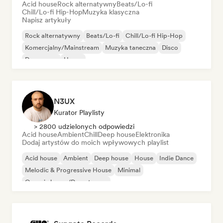
Acid house
Rock alternatywny
Beats/Lo-fi
Chill/Lo-fi Hip-Hop
Muzyka klasyczna
Napisz artykuły
Rock alternatywny
Beats/Lo-fi
Chill/Lo-fi Hip-Hop
Komercjalny/Mainstream
Muzyka taneczna
Disco
Dream pop
House
N3UX
Kurator Playlisty
> 2800 udzielonych odpowiedzi
Acid house
Ambient
Chill
Deep house
Elektronika
Dodaj artystów do moich wpływowych playlist
Acid house
Ambient
Deep house
House
Indie Dance
Melodic & Progressive House
Minimal
Organic house/Downtempo