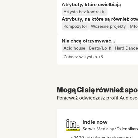
Atrybuty, które uwielbiają
Artysta bez kontraktu
Atrybuty, na które są również ot
Kompozytor
Wczesne projekty
Mło
Nie chcą otrzymywać...
Acid house
Beats/Lo-fi
Hard Dance
Zobacz wszystko +6
Mogą Ci się również spo
Ponieważ odwiedzasz profil Audioso
indie now
Serwis Medialny/Dziennikar
> 2400 udzielonych odpowiedzi