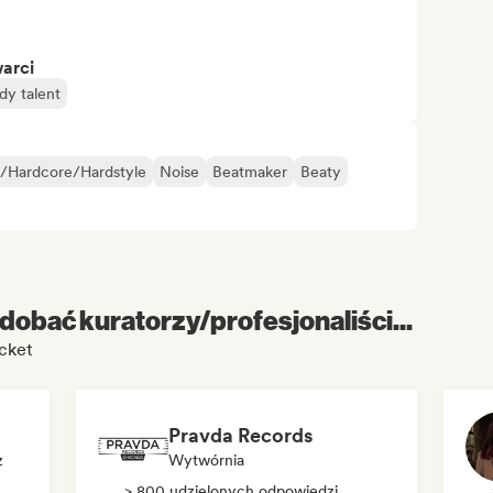
warci
dy talent
/Hardcore/Hardstyle
Noise
Beatmaker
Beaty
dobać kuratorzy/profesjonaliści...
cket
Pravda Records
z
Wytwórnia
> 800 udzielonych odpowiedzi