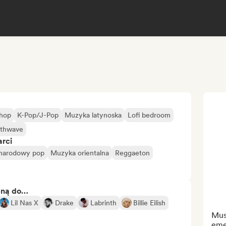
-hop
K-Pop/J-Pop
Muzyka latynoska
Lofi bedroom
thwave
arci
narodowy pop
Muzyka orientalna
Reggaeton
bną do…
Lil Nas X
Drake
Labrinth
Billie Eilish
Mus
eme