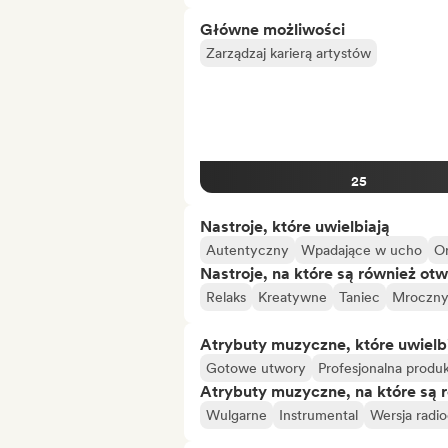
Główne możliwości
Zarządzaj karierą artystów
25
Nastroje, które uwielbiają
Autentyczny
Wpadające w ucho
Or
Nastroje, na które są również otw
Relaks
Kreatywne
Taniec
Mroczn
Atrybuty muzyczne, które uwielb
Gotowe utwory
Profesjonalna produ
Atrybuty muzyczne, na które są 
Wulgarne
Instrumental
Wersja radi