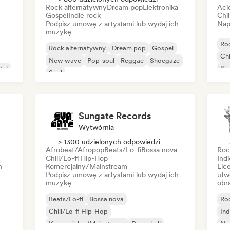
Rock alternatywny
Dream pop
Elektronika
Aci
Gospel
Indie rock
Chi
Podpisz umowę z artystami lub wydaj ich
Nap
muzykę
Ro
Rock alternatywny
Dream pop
Gospel
Chi
New wave
Pop-soul
Reggae
Shoegaze
tal
Ko
Soul
Mu
Ho
Sungate Records
Wytwórnia
> 1300 udzielonych odpowiedzi
Afrobeat/Afropop
Beats/Lo-fi
Bossa nova
Roc
Chill/Lo-fi Hip-Hop
Indi
h
Komercjalny/Mainstream
Lic
Podpisz umowę z artystami lub wydaj ich
utw
muzykę
obr
Beats/Lo-fi
Bossa nova
Ro
Chill/Lo-fi Hip-Hop
Ind
Komercjalny/Mainstream
Dancehall
Ne