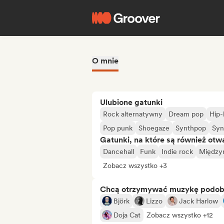
O mnie
Ulubione gatunki
Rock alternatywny
Dream pop
Hip
Pop punk
Shoegaze
Synthpop
Syn
Gatunki, na które są również otw
Dancehall
Funk
Indie rock
Między
Zobacz wszystko +3
Chcą otrzymywać muzykę podo
Björk
Lizzo
Jack Harlow
Doja Cat
Zobacz wszystko +12