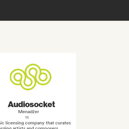
Audiosocket
Menadżer
18
ic licensing company that curates 
rging artists and composers 