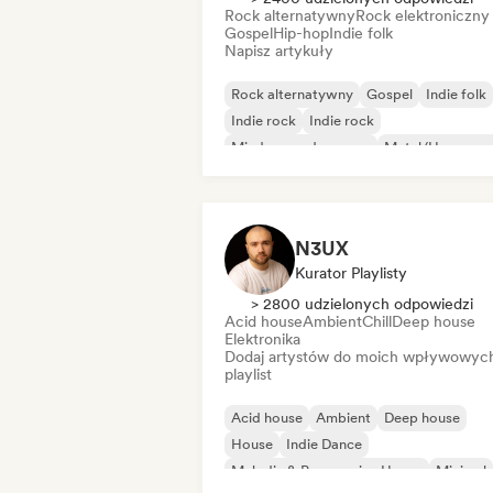
Rock alternatywny
Rock elektroniczny
Gospel
Hip-hop
Indie folk
Napisz artykuły
Rock alternatywny
Gospel
Indie folk
Indie rock
Indie rock
Międzynarodowy rap
Metal/Heavy me
Pop rock
N3UX
Kurator Playlisty
> 2800 udzielonych odpowiedzi
Acid house
Ambient
Chill
Deep house
Elektronika
Dodaj artystów do moich wpływowyc
playlist
Acid house
Ambient
Deep house
House
Indie Dance
Melodic & Progressive House
Minimal