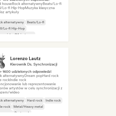
d house
Rock alternatywny
Beats/Lo-fi
ll/Lo-fi Hip-Hop
Muzyka klasyczna
isz artykuły
ck alternatywny
Beats/Lo-fi
ll/Lo-fi Hip-Hop
mercjalny/Mainstream
zyka taneczna
Disco
Dream pop
use
Lorenzo Lautz
Kierownik Ds. Synchronizacji
> 1600 udzielonych odpowiedzi
k alternatywny
Dream pop
Hard rock
e rock
Indie rock
encjonowanie lub reprezentowanie
orów artystów w celu synchronizacji z
azem/wideo
ck alternatywny
Hard rock
Indie rock
ie rock
Metal/Heavy metal
w wave
Post-rock