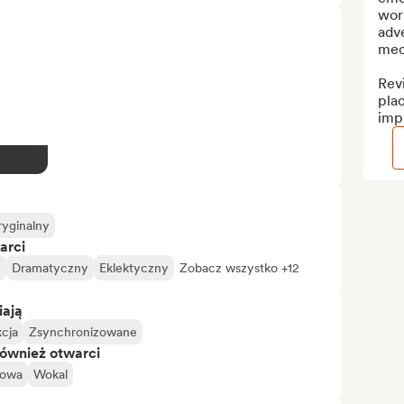
wor
adve
medi
Revi
plac
imp
yginalny
arci
y
Dramatyczny
Eklektyczny
Zobacz wszystko +12
iają
kcja
Zsynchronizowane
również otwarci
oowa
Wokal