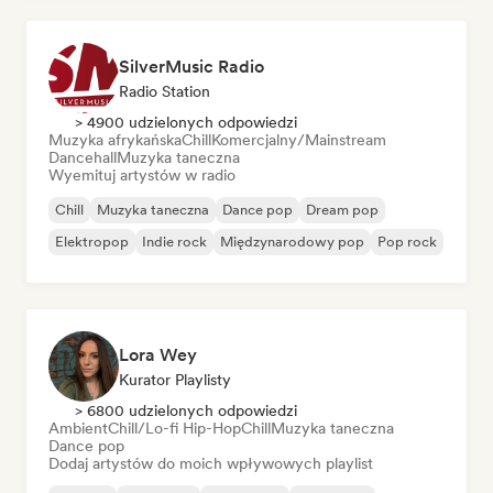
SilverMusic Radio
Radio Station
> 4900 udzielonych odpowiedzi
Muzyka afrykańska
Chill
Komercjalny/Mainstream
Dancehall
Muzyka taneczna
Wyemituj artystów w radio
Chill
Muzyka taneczna
Dance pop
Dream pop
Elektropop
Indie rock
Międzynarodowy pop
Pop rock
Lora Wey
Kurator Playlisty
> 6800 udzielonych odpowiedzi
Ambient
Chill/Lo-fi Hip-Hop
Chill
Muzyka taneczna
Dance pop
Dodaj artystów do moich wpływowych playlist