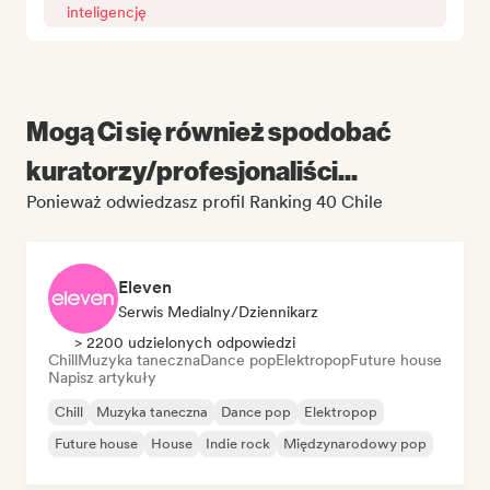
inteligencję
Mogą Ci się również spodobać
kuratorzy/profesjonaliści...
Ponieważ odwiedzasz profil Ranking 40 Chile
Eleven
Serwis Medialny/Dziennikarz
> 2200 udzielonych odpowiedzi
Chill
Muzyka taneczna
Dance pop
Elektropop
Future house
Napisz artykuły
Chill
Muzyka taneczna
Dance pop
Elektropop
Future house
House
Indie rock
Międzynarodowy pop