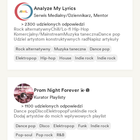
Analyze My Lyrics
Serwis Medialny/Dziennikarz, Mentor
> 2300 udzielonych odpowiedzi
Rock alternatywny
Chill/Lo-fi Hip-Hop
Komercjalny/Mainstream
Muzyka taneczna
Dance pop
Udziel artystom konstruktywnych rad
Napisz artykuły
Rock alternatywny
Muzyka taneczna
Dance pop
Elektropop
Hip-hop
House
Indie rock
Indie rock
Prom Night Forever 💫🪩
Kurator Playlisty
> 1100 udzielonych odpowiedzi
Dance pop
Disco
Elektropop
Funk
Indie rock
Dodaj artystów do moich wpływowych playlist
Dance pop
Disco
Elektropop
Funk
Indie rock
Pop-soul
Pop rock
R&B