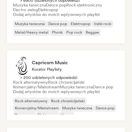
> 6900 udzielonych odpowiedzi
Muzyka taneczna
Dance pop
Rock elektroniczny
Electro swing
Elektropop
Dodaj artystów do moich wpływowych playlist
Muzyka taneczna
Dance pop
Elektropop
Indie rock
Metal/Heavy metal
Phonk
Pop rock
Reggae
Capricorn Music
Kurator Playlisty
> 200 udzielonych odpowiedzi
Rock alternatywny
Rock chrześcijański
Komercjalny/Mainstream
Muzyka taneczna
Dance pop
Dodaj artystów do moich wpływowych playlist
Rock alternatywny
Rock chrześcijański
Komercjalny/Mainstream
Muzyka taneczna
Dance pop
Dream pop
Elektropop
House