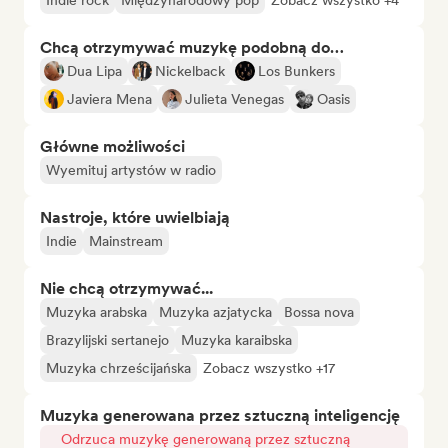
Indie rock
Międzynarodowy pop
Zobacz wszystko +4
Chcą otrzymywać muzykę podobną do…
Dua Lipa
Nickelback
Los Bunkers
Javiera Mena
Julieta Venegas
Oasis
Główne możliwości
Wyemituj artystów w radio
Nastroje, które uwielbiają
Indie
Mainstream
Nie chcą otrzymywać...
Muzyka arabska
Muzyka azjatycka
Bossa nova
Brazylijski sertanejo
Muzyka karaibska
Muzyka chrześcijańska
Zobacz wszystko +17
Muzyka generowana przez sztuczną inteligencję
Odrzuca muzykę generowaną przez sztuczną