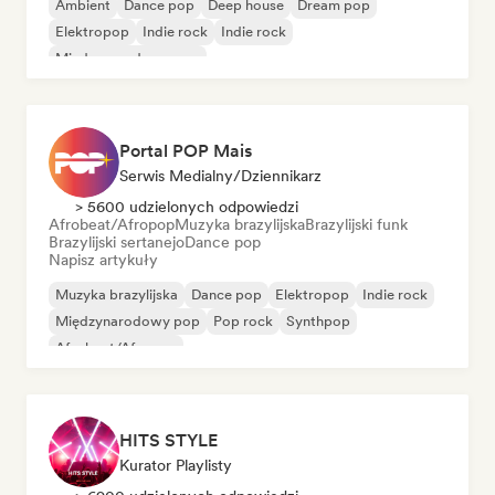
Ambient
Dance pop
Deep house
Dream pop
Elektropop
Indie rock
Indie rock
Międzynarodowy pop
Portal POP Mais
Serwis Medialny/Dziennikarz
> 5600 udzielonych odpowiedzi
Afrobeat/Afropop
Muzyka brazylijska
Brazylijski funk
Brazylijski sertanejo
Dance pop
Napisz artykuły
Muzyka brazylijska
Dance pop
Elektropop
Indie rock
Międzynarodowy pop
Pop rock
Synthpop
Afrobeat/Afropop
HITS STYLE
Kurator Playlisty