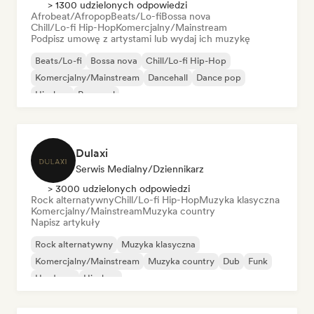
> 1300 udzielonych odpowiedzi
Afrobeat/Afropop
Beats/Lo-fi
Bossa nova
Chill/Lo-fi Hip-Hop
Komercjalny/Mainstream
Podpisz umowę z artystami lub wydaj ich muzykę
Beats/Lo-fi
Bossa nova
Chill/Lo-fi Hip-Hop
Komercjalny/Mainstream
Dancehall
Dance pop
Hip-hop
Pop-soul
Dulaxi
Serwis Medialny/Dziennikarz
> 3000 udzielonych odpowiedzi
Rock alternatywny
Chill/Lo-fi Hip-Hop
Muzyka klasyczna
Komercjalny/Mainstream
Muzyka country
Napisz artykuły
Rock alternatywny
Muzyka klasyczna
Komercjalny/Mainstream
Muzyka country
Dub
Funk
Hardcore
Hip-hop