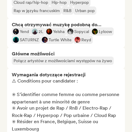
Cloud rap/hip-hop
Hip-hop
Hyperpop
Rap w języku francuskim
R&B
Urban pop
Chcą otrzymywać muzykę podobną do…
Yend
2L
Yelsha
Sopycal
Lyloow
SATURNZ
Turtle White
Reyd
Główne możliwości
Połącz artystów z możliwościami występów na żywo
Wymagania dotyczące rejestracji
⚠️ Conditions pour candidater : 

✳️ S’identifier comme femme ou comme personne 
appartenant à une minorité de genre

✳️ Avoir un projet de Rap / RnB / Electro-Rap / 
Rock-Rap / Hyperpop / Pop urbaine / Cloud Rap 

✳️ Résider en France, Belgique, Suisse ou 
Luxembourg
