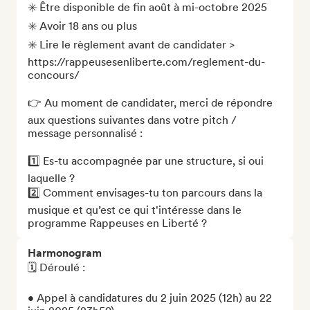
✳️ Être disponible de fin août à mi-octobre 2025

✳️ Avoir 18 ans ou plus

✳️ Lire le règlement avant de candidater > 
https://rappeusesenliberte.com/reglement-du-
concours/

👉 Au moment de candidater, merci de répondre 
aux questions suivantes dans votre pitch / 
message personnalisé : 

1️⃣ Es-tu accompagnée par une structure, si oui 
laquelle ?

2️⃣ Comment envisages-tu ton parcours dans la 
musique et qu’est ce qui t'intéresse dans le 
programme Rappeuses en Liberté ?
Harmonogram
🗓️ Déroulé :

• Appel à candidatures du 2 juin 2025 (12h) au 22 