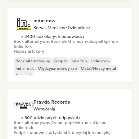
indie now
Serwis Medialny/Dziennikarz
> 2400 udzielonych odpowiedzi
Rock alternatywny
Rock elektroniczny
Gospel
Hip-hop
Indie folk
Napisz artykuły
Rock alternatywny
Gospel
Indie folk
Indie rock
Indie rock
Międzynarodowy rap
Metal/Heavy metal
Pop rock
Pravda Records
Wytwórnia
> 800 udzielonych odpowiedzi
Rock alternatywny
Dream pop
Elektronika
Gospel
Indie rock
Podpisz umowę z artystami lub wydaj ich muzykę