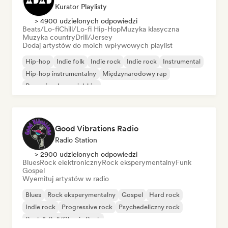
Kurator Playlisty
> 4900 udzielonych odpowiedzi
Beats/Lo-fi
Chill/Lo-fi Hip-Hop
Muzyka klasyczna
Muzyka country
Drill/Jersey
Dodaj artystów do moich wpływowych playlist
Hip-hop
Indie folk
Indie rock
Indie rock
Instrumental
Hip-hop instrumentalny
Międzynarodowy rap
Rap w języku angielskim
Good Vibrations Radio
Radio Station
> 2900 udzielonych odpowiedzi
Blues
Rock elektroniczny
Rock eksperymentalny
Funk
Gospel
Wyemituj artystów w radio
Blues
Rock eksperymentalny
Gospel
Hard rock
Indie rock
Progressive rock
Psychedeliczny rock
Rock & Roll/Classic Rock