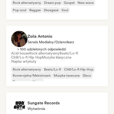
Rock alternatywny
Dream pop
Gospel
New wave
Pop-soul
Reggae
Shoegaze
Soul
Zoila Antonio
Serwis Medialny/Dziennikarz
> 100 udzielonych odpowiedzi
Acid house
Rock alternatywny
Beats/Lo-fi
Chill/Lo-fi Hip-Hop
Muzyka klasyczna
Napisz artykuły
Rock alternatywny
Beats/Lo-fi
Chill/Lo-fi Hip-Hop
Komercjalny/Mainstream
Muzyka taneczna
Disco
Dream pop
House
Sungate Records
Wytwórnia