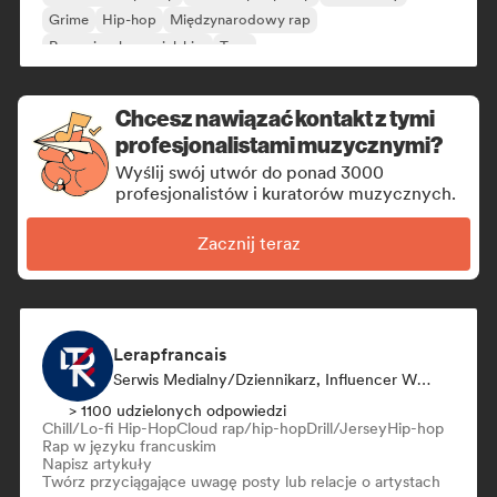
Grime
Hip-hop
Międzynarodowy rap
Rap w języku angielskim
Trap
Chcesz nawiązać kontakt z tymi
profesjonalistami muzycznymi?
Wyślij swój utwór do ponad 3000
profesjonalistów i kuratorów muzycznych.
Zacznij teraz
Lerapfrancais
Serwis Medialny/Dziennikarz, Influencer W Mediach Społecznościowych
> 1100 udzielonych odpowiedzi
Chill/Lo-fi Hip-Hop
Cloud rap/hip-hop
Drill/Jersey
Hip-hop
Rap w języku francuskim
Napisz artykuły
Twórz przyciągające uwagę posty lub relacje o artystach