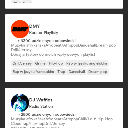
R&B
Soul
DMY
Kurator Playlisty
> 9300 udzielonych odpowiedzi
Muzyka afrykańska
Afrobeat/Afropop
Dancehall
Dream pop
Drill/Jersey
Dodaj artystów do moich wpływowych playlist
Drill/Jersey
Grime
Hip-hop
Rap w języku angielskim
Rap w języku francuskim
Trap
Dancehall
Dream pop
DJ Waffles
Radio Station
> 2900 udzielonych odpowiedzi
Muzyka afrykańska
Afrobeat/Afropop
Chill/Lo-fi Hip-Hop
Cloud rap/hip-hop
Drill/Jersey