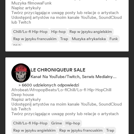
Muzyka filmowa
Funk
Napisz artykuły
Twórz przyciągające uwagę posty lub relacje o artystach
Udostępnij artystów na moim kanale YouTube, SoundCloud
lub Twitch
Chill/Lo-fi Hip-Hop
Hip-hop
Rap w języku angielskim
Rap w języku francuskim
Trap
Muzyka afrykańska
Funk
R&B
LE CHRONIQUEUR SALE
Kanał Na YouTube/Twitch, Serwis Medialny/Dziennikarz, Influencer W Mediach Społecznościowych
> 6600 udzielonych odpowiedzi
Afrobeat/Afropop
Beats/Lo-fi
Chill/Lo-fi Hip-Hop
Chill
Deep house
Napisz artykuły
Udostępnij artystów na moim kanale YouTube, SoundCloud
lub Twitch
Twórz przyciągające uwagę posty lub relacje o artystach
Chill/Lo-fi Hip-Hop
Grime
Hip-hop
Rap w języku angielskim
Rap w języku francuskim
Trap