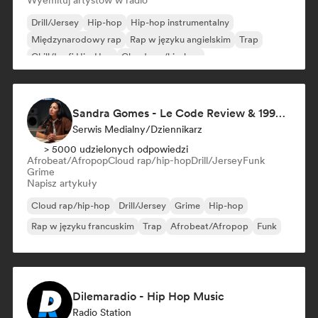
Wyemituj artystów w radio
Drill/Jersey
Hip-hop
Hip-hop instrumentalny
Międzynarodowy rap
Rap w języku angielskim
Trap
Chill/Lo-fi Hip-Hop
Cloud rap/hip-hop
Sandra Gomes - Le Code Review & 1993initiales
Serwis Medialny/Dziennikarz
> 5000 udzielonych odpowiedzi
Afrobeat/Afropop
Cloud rap/hip-hop
Drill/Jersey
Funk
Grime
Napisz artykuły
Cloud rap/hip-hop
Drill/Jersey
Grime
Hip-hop
Rap w języku francuskim
Trap
Afrobeat/Afropop
Funk
Dilemaradio - Hip Hop Music
Radio Station