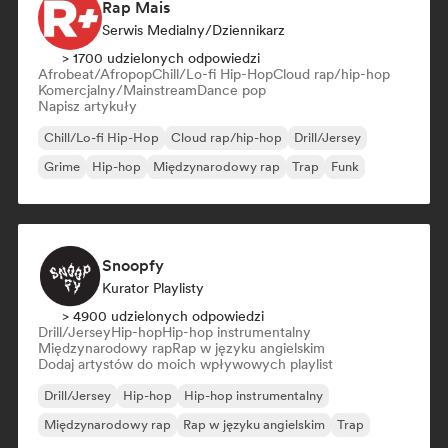
Rap Mais
Serwis Medialny/Dziennikarz
> 1700 udzielonych odpowiedzi
Afrobeat/Afropop
Chill/Lo-fi Hip-Hop
Cloud rap/hip-hop
Komercjalny/Mainstream
Dance pop
Napisz artykuły
Chill/Lo-fi Hip-Hop
Cloud rap/hip-hop
Drill/Jersey
Grime
Hip-hop
Międzynarodowy rap
Trap
Funk
Snoopfy
Kurator Playlisty
> 4900 udzielonych odpowiedzi
Drill/Jersey
Hip-hop
Hip-hop instrumentalny
Międzynarodowy rap
Rap w języku angielskim
Dodaj artystów do moich wpływowych playlist
Drill/Jersey
Hip-hop
Hip-hop instrumentalny
Międzynarodowy rap
Rap w języku angielskim
Trap