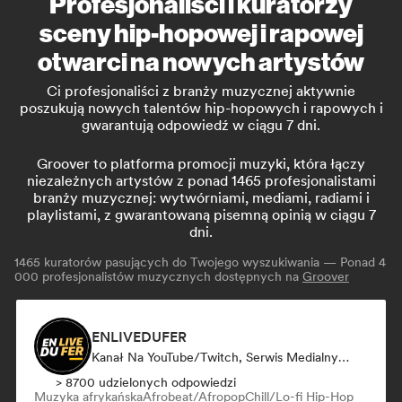
Profesjonaliści i kuratorzy
sceny hip-hopowej i rapowej
otwarci na nowych artystów
Ci profesjonaliści z branży muzycznej aktywnie
poszukują nowych talentów hip-hopowych i rapowych i
gwarantują odpowiedź w ciągu 7 dni.
Groover to platforma promocji muzyki, która łączy
niezależnych artystów z ponad 1465 profesjonalistami
branży muzycznej: wytwórniami, mediami, radiami i
playlistami, z gwarantowaną pisemną opinią w ciągu 7
dni.
1465
kuratorów pasujących do Twojego wyszukiwania — Ponad 4
000 profesjonalistów muzycznych dostępnych na
Groover
ENLIVEDUFER
Kanał Na YouTube/Twitch, Serwis Medialny/Dziennikarz, Influencer W Mediach Społecznościowych
> 8700 udzielonych odpowiedzi
Muzyka afrykańska
Afrobeat/Afropop
Chill/Lo-fi Hip-Hop