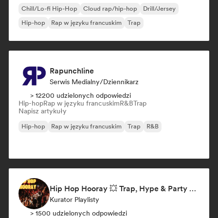
Chill/Lo-fi Hip-Hop
Cloud rap/hip-hop
Drill/Jersey
Hip-hop
Rap w języku francuskim
Trap
Rapunchline
Serwis Medialny/Dziennikarz
> 12200 udzielonych odpowiedzi
Hip-hop
Rap w języku francuskim
R&B
Trap
Napisz artykuły
Hip-hop
Rap w języku francuskim
Trap
R&B
Hip Hop Hooray 💥 Trap, Hype & Party Rap Bangers
Kurator Playlisty
> 1500 udzielonych odpowiedzi