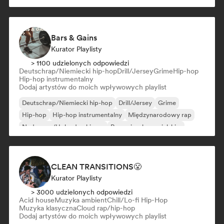
Bars & Gains
Kurator Playlisty
> 1100 udzielonych odpowiedzi
Deutschrap/Niemiecki hip-hop
Drill/Jersey
Grime
Hip-hop
Hip-hop instrumentalny
Dodaj artystów do moich wpływowych playlist
Deutschrap/Niemiecki hip-hop
Drill/Jersey
Grime
Hip-hop
Hip-hop instrumentalny
Międzynarodowy rap
Nederpop/Holenderski pop
Rap w języku angielskim
CLEAN TRANSITIONS😤
Kurator Playlisty
> 3000 udzielonych odpowiedzi
Acid house
Muzyka ambient
Chill/Lo-fi Hip-Hop
Muzyka klasyczna
Cloud rap/hip-hop
Dodaj artystów do moich wpływowych playlist