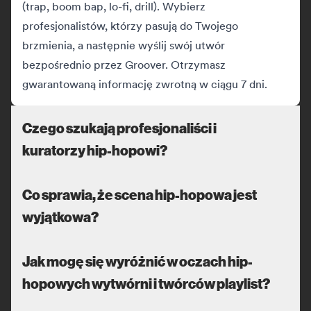
(trap, boom bap, lo-fi, drill). Wybierz
profesjonalistów, którzy pasują do Twojego
brzmienia, a następnie wyślij swój utwór
bezpośrednio przez Groover. Otrzymasz
gwarantowaną informację zwrotną w ciągu 7 dni.
Czego szukają profesjonaliści i
kuratorzy hip-hopowi?
Co sprawia, że scena hip-hopowa jest
wyjątkowa?
Jak mogę się wyróżnić w oczach hip-
hopowych wytwórni i twórców playlist?