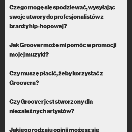
Czego mogę się spodziewać, wysyłając
swoje utwory do profesjonalistów z
branży hip-hopowej?
Jak Groover może mi pomóc w promocji
mojej muzyki?
Czy muszę płacić, żeby korzystać z
Groovera?
Czy Groover jest stworzony dla
niezależnych artystów?
Jakiego rodzaju opinii możesz się