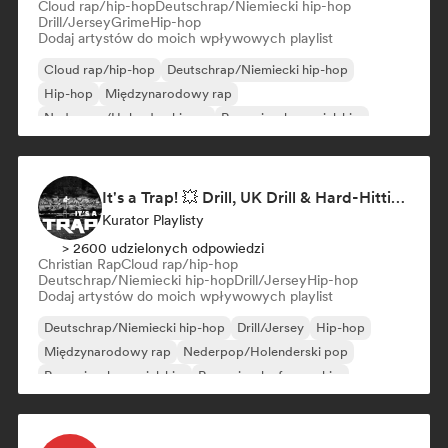
Cloud rap/hip-hop
Deutschrap/Niemiecki hip-hop
Drill/Jersey
Grime
Hip-hop
Dodaj artystów do moich wpływowych playlist
Cloud rap/hip-hop
Deutschrap/Niemiecki hip-hop
Hip-hop
Międzynarodowy rap
Nederpop/Holenderski pop
Rap w języku angielskim
Rap w języku francuskim
Rap/Trap Włoski
It's a Trap! 💥 Drill, UK Drill & Hard-Hitting Trap
Kurator Playlisty
> 2600 udzielonych odpowiedzi
Christian Rap
Cloud rap/hip-hop
Deutschrap/Niemiecki hip-hop
Drill/Jersey
Hip-hop
Dodaj artystów do moich wpływowych playlist
Deutschrap/Niemiecki hip-hop
Drill/Jersey
Hip-hop
Międzynarodowy rap
Nederpop/Holenderski pop
Rap w języku angielskim
Rap w języku francuskim
Rap/Trap Włoski