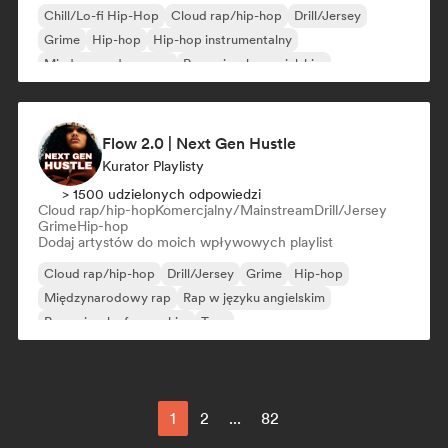
Chill/Lo-fi Hip-Hop
Cloud rap/hip-hop
Drill/Jersey
Grime
Hip-hop
Hip-hop instrumentalny
Międzynarodowy rap
Rap w języku angielskim
Flow 2.0 | Next Gen Hustle
Kurator Playlisty
> 1500 udzielonych odpowiedzi
Cloud rap/hip-hop
Komercjalny/Mainstream
Drill/Jersey
Grime
Hip-hop
Dodaj artystów do moich wpływowych playlist
Cloud rap/hip-hop
Drill/Jersey
Grime
Hip-hop
Międzynarodowy rap
Rap w języku angielskim
Rap w języku francuskim
Trap
1
2
...
82