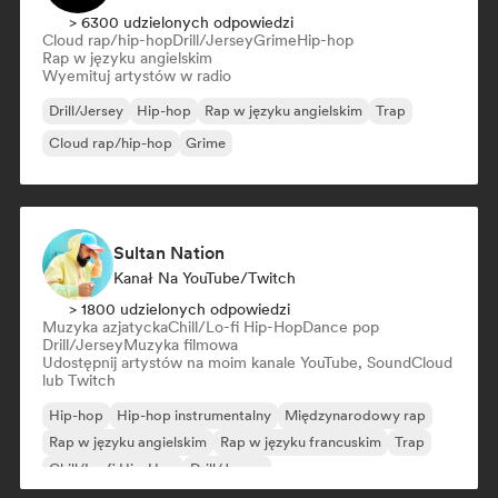
> 6300 udzielonych odpowiedzi
Cloud rap/hip-hop
Drill/Jersey
Grime
Hip-hop
Rap w języku angielskim
Wyemituj artystów w radio
Drill/Jersey
Hip-hop
Rap w języku angielskim
Trap
Cloud rap/hip-hop
Grime
Sultan Nation
Kanał Na YouTube/Twitch
> 1800 udzielonych odpowiedzi
Muzyka azjatycka
Chill/Lo-fi Hip-Hop
Dance pop
Drill/Jersey
Muzyka filmowa
Udostępnij artystów na moim kanale YouTube, SoundCloud
lub Twitch
Hip-hop
Hip-hop instrumentalny
Międzynarodowy rap
Rap w języku angielskim
Rap w języku francuskim
Trap
Chill/Lo-fi Hip-Hop
Drill/Jersey