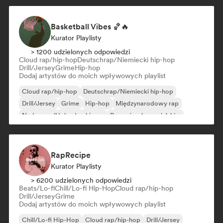
Basketball Vibes 🏀🔥
Kurator Playlisty
> 1200 udzielonych odpowiedzi
Cloud rap/hip-hop
Deutschrap/Niemiecki hip-hop
Drill/Jersey
Grime
Hip-hop
Dodaj artystów do moich wpływowych playlist
Cloud rap/hip-hop
Deutschrap/Niemiecki hip-hop
Drill/Jersey
Grime
Hip-hop
Międzynarodowy rap
Nederpop/Holenderski pop
Rap w języku angielskim
RapRecipe
Kurator Playlisty
> 6200 udzielonych odpowiedzi
Beats/Lo-fi
Chill/Lo-fi Hip-Hop
Cloud rap/hip-hop
Drill/Jersey
Grime
Dodaj artystów do moich wpływowych playlist
Chill/Lo-fi Hip-Hop
Cloud rap/hip-hop
Drill/Jersey