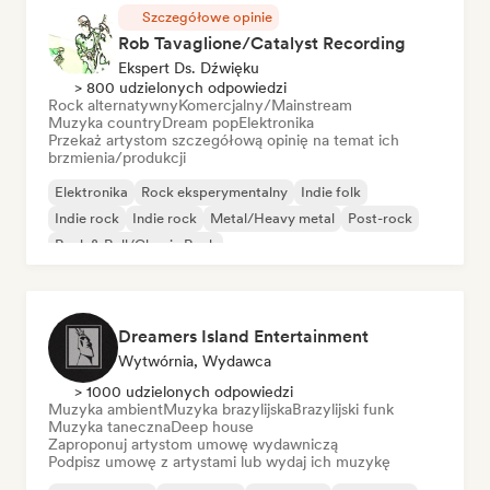
Szczegółowe opinie
Rob Tavaglione/Catalyst Recording
Ekspert Ds. Dźwięku
> 800 udzielonych odpowiedzi
Rock alternatywny
Komercjalny/Mainstream
Muzyka country
Dream pop
Elektronika
Przekaż artystom szczegółową opinię na temat ich
brzmienia/produkcji
Elektronika
Rock eksperymentalny
Indie folk
Indie rock
Indie rock
Metal/Heavy metal
Post-rock
Rock & Roll/Classic Rock
Dreamers Island Entertainment
Wytwórnia, Wydawca
> 1000 udzielonych odpowiedzi
Muzyka ambient
Muzyka brazylijska
Brazylijski funk
Muzyka taneczna
Deep house
Zaproponuj artystom umowę wydawniczą
Podpisz umowę z artystami lub wydaj ich muzykę