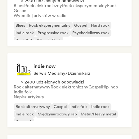
> 2900 udzielonych odpowiedzi
Blues
Rock elektroniczny
Rock eksperymentalny
Funk
Gospel
Wyemituj artystów w radio
Blues
Rock eksperymentalny
Gospel
Hard rock
Indie rock
Progressive rock
Psychedeliczny rock
Rock & Roll/Classic Rock
indie now
Serwis Medialny/Dziennikarz
> 2400 udzielonych odpowiedzi
Rock alternatywny
Rock elektroniczny
Gospel
Hip-hop
Indie folk
Napisz artykuły
Rock alternatywny
Gospel
Indie folk
Indie rock
Indie rock
Międzynarodowy rap
Metal/Heavy metal
Pop rock