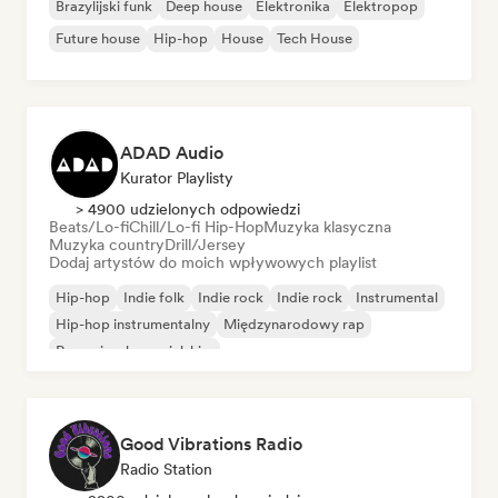
Brazylijski funk
Deep house
Elektronika
Elektropop
Future house
Hip-hop
House
Tech House
ADAD Audio
Kurator Playlisty
> 4900 udzielonych odpowiedzi
Beats/Lo-fi
Chill/Lo-fi Hip-Hop
Muzyka klasyczna
Muzyka country
Drill/Jersey
Dodaj artystów do moich wpływowych playlist
Hip-hop
Indie folk
Indie rock
Indie rock
Instrumental
Hip-hop instrumentalny
Międzynarodowy rap
Rap w języku angielskim
Good Vibrations Radio
Radio Station