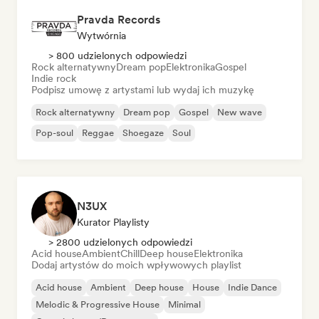
Pravda Records
Wytwórnia
> 800 udzielonych odpowiedzi
Rock alternatywny
Dream pop
Elektronika
Gospel
Indie rock
Podpisz umowę z artystami lub wydaj ich muzykę
Rock alternatywny
Dream pop
Gospel
New wave
Pop-soul
Reggae
Shoegaze
Soul
N3UX
Kurator Playlisty
> 2800 udzielonych odpowiedzi
Acid house
Ambient
Chill
Deep house
Elektronika
Dodaj artystów do moich wpływowych playlist
Acid house
Ambient
Deep house
House
Indie Dance
Melodic & Progressive House
Minimal