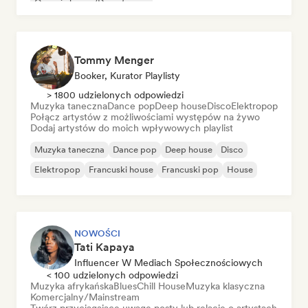
Organic house/Downtempo
Tommy Menger
Booker, Kurator Playlisty
> 1800 udzielonych odpowiedzi
Muzyka taneczna
Dance pop
Deep house
Disco
Elektropop
Połącz artystów z możliwościami występów na żywo
Dodaj artystów do moich wpływowych playlist
Muzyka taneczna
Dance pop
Deep house
Disco
Elektropop
Francuski house
Francuski pop
House
NOWOŚCI
Tati Kapaya
Influencer W Mediach Społecznościowych
< 100 udzielonych odpowiedzi
Muzyka afrykańska
Blues
Chill House
Muzyka klasyczna
Komercjalny/Mainstream