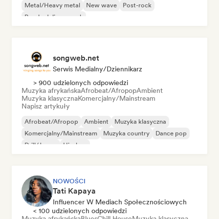
Metal/Heavy metal
New wave
Post-rock
Psychedeliczny rock
songweb.net
Serwis Medialny/Dziennikarz
> 900 udzielonych odpowiedzi
Muzyka afrykańska
Afrobeat/Afropop
Ambient
Muzyka klasyczna
Komercjalny/Mainstream
Napisz artykuły
Afrobeat/Afropop
Ambient
Muzyka klasyczna
Komercjalny/Mainstream
Muzyka country
Dance pop
Drill/Jersey
Hip-hop
NOWOŚCI
Tati Kapaya
Influencer W Mediach Społecznościowych
< 100 udzielonych odpowiedzi
Muzyka afrykańska
Blues
Chill House
Muzyka klasyczna