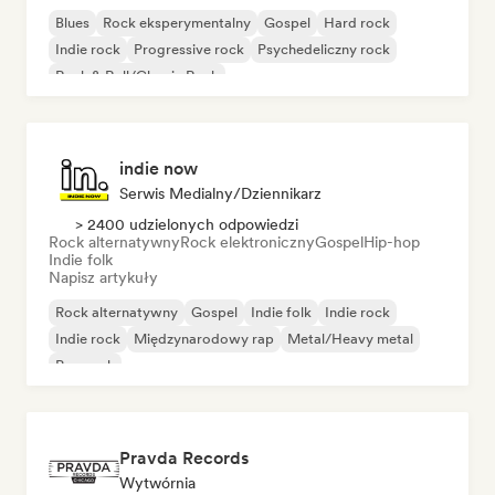
Blues
Rock eksperymentalny
Gospel
Hard rock
Indie rock
Progressive rock
Psychedeliczny rock
Rock & Roll/Classic Rock
indie now
Serwis Medialny/Dziennikarz
> 2400 udzielonych odpowiedzi
Rock alternatywny
Rock elektroniczny
Gospel
Hip-hop
Indie folk
Napisz artykuły
Rock alternatywny
Gospel
Indie folk
Indie rock
Indie rock
Międzynarodowy rap
Metal/Heavy metal
Pop rock
Pravda Records
Wytwórnia