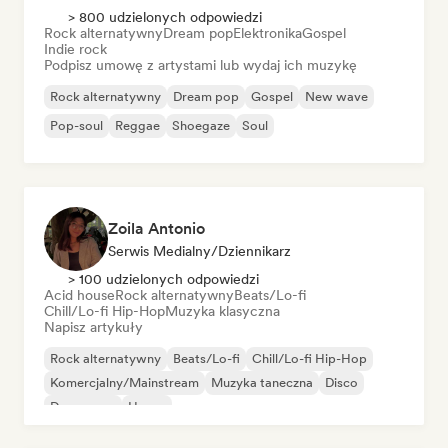
> 800 udzielonych odpowiedzi
Rock alternatywny
Dream pop
Elektronika
Gospel
Indie rock
Podpisz umowę z artystami lub wydaj ich muzykę
Rock alternatywny
Dream pop
Gospel
New wave
Pop-soul
Reggae
Shoegaze
Soul
Zoila Antonio
Serwis Medialny/Dziennikarz
> 100 udzielonych odpowiedzi
Acid house
Rock alternatywny
Beats/Lo-fi
Chill/Lo-fi Hip-Hop
Muzyka klasyczna
Napisz artykuły
Rock alternatywny
Beats/Lo-fi
Chill/Lo-fi Hip-Hop
Komercjalny/Mainstream
Muzyka taneczna
Disco
Dream pop
House