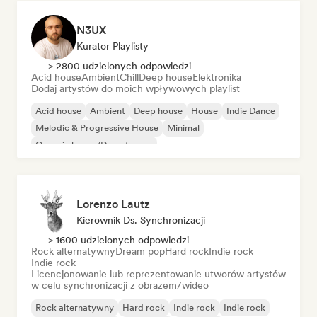
N3UX
Kurator Playlisty
> 2800 udzielonych odpowiedzi
Acid house
Ambient
Chill
Deep house
Elektronika
Dodaj artystów do moich wpływowych playlist
Acid house
Ambient
Deep house
House
Indie Dance
Melodic & Progressive House
Minimal
Organic house/Downtempo
Lorenzo Lautz
Kierownik Ds. Synchronizacji
> 1600 udzielonych odpowiedzi
Rock alternatywny
Dream pop
Hard rock
Indie rock
Indie rock
Licencjonowanie lub reprezentowanie utworów artystów
w celu synchronizacji z obrazem/wideo
Rock alternatywny
Hard rock
Indie rock
Indie rock