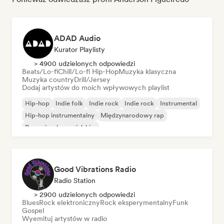
ADAD Audio
Kurator Playlisty
> 4900 udzielonych odpowiedzi
Beats/Lo-fi
Chill/Lo-fi Hip-Hop
Muzyka klasyczna
Muzyka country
Drill/Jersey
Dodaj artystów do moich wpływowych playlist
Hip-hop
Indie folk
Indie rock
Indie rock
Instrumental
Hip-hop instrumentalny
Międzynarodowy rap
Rap w języku angielskim
Good Vibrations Radio
Radio Station
> 2900 udzielonych odpowiedzi
Blues
Rock elektroniczny
Rock eksperymentalny
Funk
Gospel
Wyemituj artystów w radio