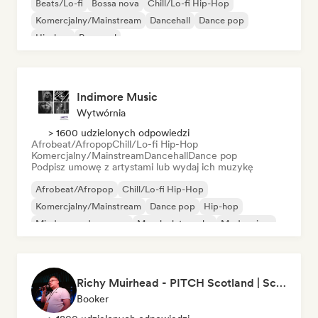
Beats/Lo-fi
Bossa nova
Chill/Lo-fi Hip-Hop
Komercjalny/Mainstream
Dancehall
Dance pop
Hip-hop
Pop-soul
Indimore Music
Wytwórnia
> 1600 udzielonych odpowiedzi
Afrobeat/Afropop
Chill/Lo-fi Hip-Hop
Komercjalny/Mainstream
Dancehall
Dance pop
Podpisz umowę z artystami lub wydaj ich muzykę
Afrobeat/Afropop
Chill/Lo-fi Hip-Hop
Komercjalny/Mainstream
Dance pop
Hip-hop
Międzynarodowy pop
Muzyka latynoska
Modern jazz
Richy Muirhead - PITCH Scotland | Scottish Alternative Music Awards (SAMA)
Booker