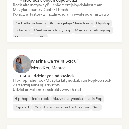
> 1800 udzielonych odpowiedzi
Rock alternatywny
Blues
Komercjalny/Mainstream
Muzyka country
Death/Thrash
Połącz artystów z możliwościami występów na żywo
Rock alternatywny
Komercjalny/Mainstream
Hip-hop
Indie folk
Międzynarodowy pop
Międzynarodowy rap
Modern jazz
R&B
Marina Carreira Azcui
Menadżer, Mentor
> 300 udzielonych odpowiedzi
Hip-hop
Indie rock
Muzyka latynoska
Latin Pop
Pop rock
Zarządzaj karierą artystów
Udziel artystom konstruktywnych rad
Hip-hop
Indie rock
Muzyka latynoska
Latin Pop
Pop rock
R&B
Piosenkarz i autor tekstów
Soul