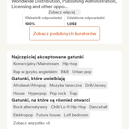
Worldwide Distribution, Publishing Administration, 
Licensing and other oppo...
Zobacz więcej
Wskaźnik odpowiedzi
Udzielone odpowiedzi
100%
1,052
Zobacz podobnych kuratorów
Najczęściej akceptowane gatunki
Komercjalny/Mainstream
Hip-hop
Rap w języku angielskim
R&B
Urban pop
Gatunki, które uwielbiają
Afrobeat/Afropop
Muzyka taneczna
Drill/Jersey
House
Hyperpop
Pop rock
Trap
Gatunki, na które są również otwarci
Rock alternatywny
Chill/Lo-fi Hip-Hop
Dancehall
Elektropop
Future house
Lofi bedroom
Zobacz wszystko +5