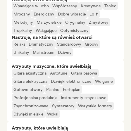
Wpadające w ucho
Współczesny
Kreatywne
Taniec
Mroczny
Energiczny
Dobre wibracje
Lo-fi
Melodyjny
Marzycielskie
Oryginalny
Zmysłowy
Tropikalny
Wciągające
Optymistyczny
Nastroje, na które są również otwarci
Relaks
Dramatyczny
Standardowy
Groovy
Unikalny
Mainstream
Dziwny
Atrybuty muzyczne, które uwielbiają
Gitara akustyczna
Autotune
Gitara basowa
Gitara elektryczna
Dźwięki elektroniczne
Wulgarne
Gotowe utwory
Pianino
Fortepian
Profesjonalna produkcja
Instrumenty smyczkowe
Zsynchronizowane
Syntezatory
Wszystkie formaty
Dźwięki miejskie
Wokal
Atrybuty, które uwielbiają