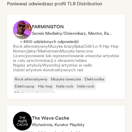
Ponieważ odwiedzasz profil TLR Distribution
FARMINGTON
Serwis Medialny/Dziennikarz, Mentor, Radio Station, Kierownik Ds. Synchronizacji
> 4100 udzielonych odpowiedzi
Rock alternatywny
Muzyka brazylijska
Chill/Lo-fi Hip-Hop
Komercjalny/Mainstream
Muzyka taneczna
Licencjonowanie lub reprezentowanie utworów artystów
w celu synchronizacji z obrazem/wideo
Napisz artykuły
Wyemituj artystów w radio
Udziel artystom konstruktywnych rad
Rock alternatywny
Muzyka taneczna
Elektronika
Elektropop
Hip-hop
Indie rock
Indie rock
Międzynarodowy pop
The Wave Cache
Wytwórnia, Kurator Playlisty