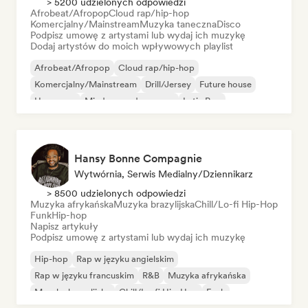
> 5200 udzielonych odpowiedzi
Afrobeat/Afropop
Cloud rap/hip-hop
Komercjalny/Mainstream
Muzyka taneczna
Disco
Podpisz umowę z artystami lub wydaj ich muzykę
Dodaj artystów do moich wpływowych playlist
Afrobeat/Afropop
Cloud rap/hip-hop
Komercjalny/Mainstream
Drill/Jersey
Future house
Hyperpop
Międzynarodowy pop
Latin Pop
Hansy Bonne Compagnie
Wytwórnia, Serwis Medialny/Dziennikarz
> 8500 udzielonych odpowiedzi
Muzyka afrykańska
Muzyka brazylijska
Chill/Lo-fi Hip-Hop
Funk
Hip-hop
Napisz artykuły
Podpisz umowę z artystami lub wydaj ich muzykę
Hip-hop
Rap w języku angielskim
Rap w języku francuskim
R&B
Muzyka afrykańska
Muzyka brazylijska
Chill/Lo-fi Hip-Hop
Funk