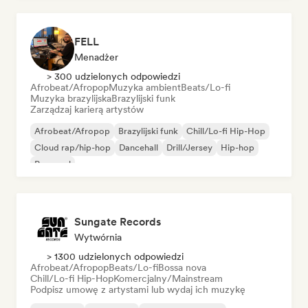
FELL
Menadżer
> 300 udzielonych odpowiedzi
Afrobeat/Afropop
Muzyka ambient
Beats/Lo-fi
Muzyka brazylijska
Brazylijski funk
Zarządzaj karierą artystów
Afrobeat/Afropop
Brazylijski funk
Chill/Lo-fi Hip-Hop
Cloud rap/hip-hop
Dancehall
Drill/Jersey
Hip-hop
Pop-soul
Sungate Records
Wytwórnia
> 1300 udzielonych odpowiedzi
Afrobeat/Afropop
Beats/Lo-fi
Bossa nova
Chill/Lo-fi Hip-Hop
Komercjalny/Mainstream
Podpisz umowę z artystami lub wydaj ich muzykę