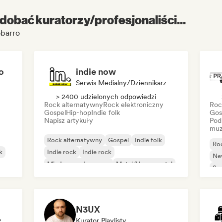
dobać kuratorzy/profesjonaliści...
obarro
o
indie now
Serwis Medialny/Dziennikarz
> 2400 udzielonych odpowiedzi
Rock alternatywny
Rock elektroniczny
Roc
Gospel
Hip-hop
Indie folk
Gos
Napisz artykuły
Pod
muz
Rock alternatywny
Gospel
Indie folk
Ro
k
Indie rock
Indie rock
Ne
Międzynarodowy rap
Metal/Heavy metal
So
Pop rock
N3UX
z
Kurator Playlisty