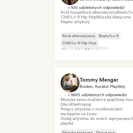
> 100 udzielonych odpowiedzi
Acid house
Rock alternatywny
Beats/Lo
Chill/Lo-fi Hip-Hop
Muzyka klasyczna
Napisz artykuły
Rock alternatywny
Beats/Lo-fi
Chill/Lo-fi Hip-Hop
Komercjalny/Mainstream
Muzyka taneczna
Disco
Dream pop
House
Tommy Menger
Booker, Kurator Playlisty
> 1800 udzielonych odpowiedzi
Muzyka taneczna
Dance pop
Deep hou
Disco
Elektropop
Połącz artystów z możliwościami
występów na żywo
Dodaj artystów do moich wpływowyc
playlist
Muzyka taneczna
Dance pop