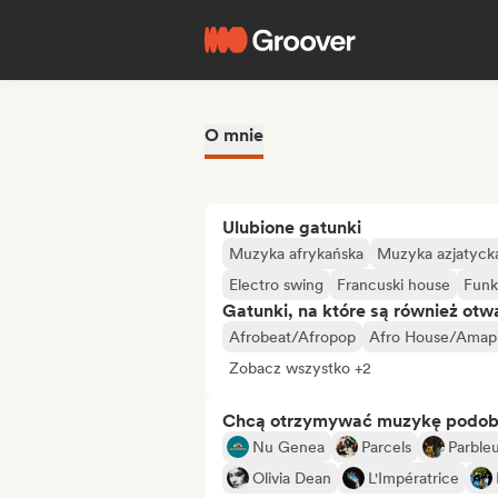
O mnie
Ulubione gatunki
Muzyka afrykańska
Muzyka azjatyck
Electro swing
Francuski house
Funk
Gatunki, na które są również otw
Afrobeat/Afropop
Afro House/Amap
Zobacz wszystko +2
Chcą otrzymywać muzykę podo
Nu Genea
Parcels
Parble
Olivia Dean
L'Impératrice