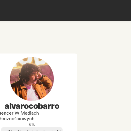
alvarocobarro
luencer W Mediach
łecznościowych
61k