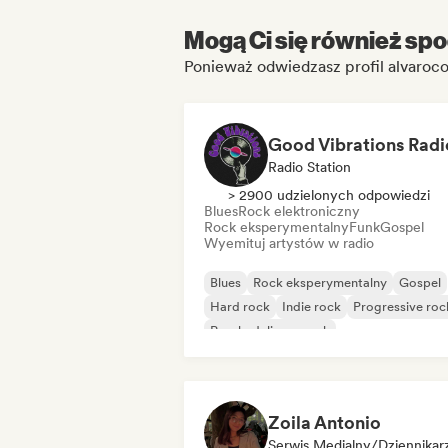
Mogą Ci się również spo
Ponieważ odwiedzasz profil alvaroc
Good Vibrations Radi
Radio Station
> 2900 udzielonych odpowiedzi
Blues
Rock elektroniczny
Rock eksperymentalny
Funk
Gospel
Wyemituj artystów w radio
Blues
Rock eksperymentalny
Gospel
Hard rock
Indie rock
Progressive roc
Psychedeliczny rock
Rock & Roll/Classic Rock
Zoila Antonio
Serwis Medialny/Dziennikar