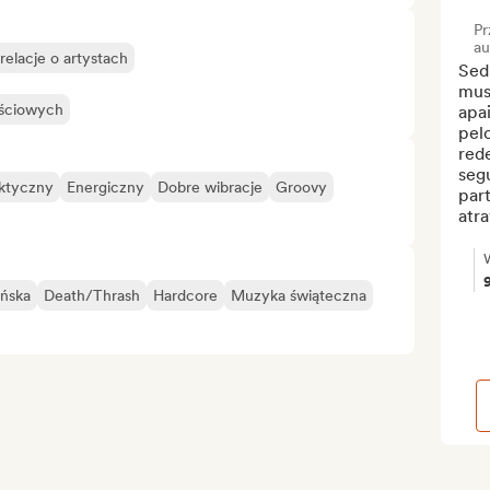
Pr
au
elacje o artystach
Sed
musi
ościowych
apai
pelo
rede
segu
ktyczny
Energiczny
Dobre wibracje
Groovy
par
atra
ańska
Death/Thrash
Hardcore
Muzyka świąteczna