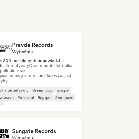
Pravda Records
Wytwórnia
> 800 udzielonych odpowiedzi
k alternatywny
Dream pop
Elektronika
pel
Indie rock
pisz umowę z artystami lub wydaj ich
ykę
ck alternatywny
Dream pop
Gospel
w wave
Pop-soul
Reggae
Shoegaze
ul
Sungate Records
Wytwórnia