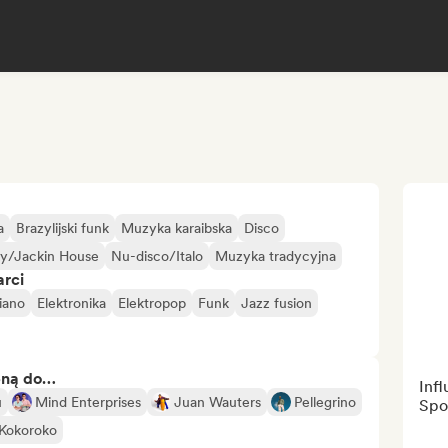
a
Brazylijski funk
Muzyka karaibska
Disco
y/Jackin House
Nu-disco/Italo
Muzyka tradycyjna
arci
iano
Elektronika
Elektropop
Funk
Jazz fusion
bną do…
Inf
u
Mind Enterprises
Juan Wauters
Pellegrino
Spo
Kokoroko