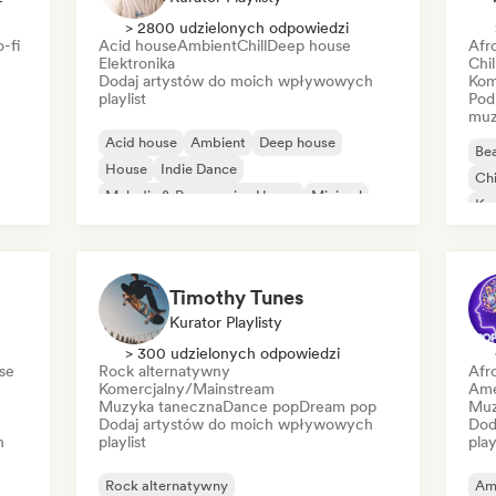
> 2800 udzielonych odpowiedzi
-fi
Acid house
Ambient
Chill
Deep house
Afr
Elektronika
Chi
Dodaj artystów do moich wpływowych
Kom
playlist
Pod
muz
Acid house
Ambient
Deep house
Bea
House
Indie Dance
Chi
Melodic & Progressive House
Minimal
Ko
Organic house/Downtempo
Da
Timothy Tunes
Kurator Playlisty
> 300 udzielonych odpowiedzi
se
Rock alternatywny
Afr
Komercjalny/Mainstream
Ame
Muzyka taneczna
Dance pop
Dream pop
Muz
Dodaj artystów do moich wpływowych
Dod
h
playlist
play
Rock alternatywny
Am