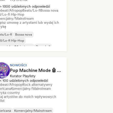
> 1300 udzielonych odpowiedzi
obeat/Afropop
Beats/Lo-fi
Bossa nova
ll/Lo-fi Hip-Hop
ercjalny/Mainstream
pisz umowę z artystami lub wydaj ich
ykę
ts/Lo-fi
Bossa nova
ll/Lo-fi Hip-Hop
mercjalny/Mainstream
Dancehall
nce pop
Hip-hop
Pop-soul
NOWOŚCI
Pop Machine Mode 🤖 AI Music, Indie Pop & Dream Pop
Kurator Playlisty
< 100 udzielonych odpowiedzi
obeat/Afropop
Rock alternatywny
ricana
Komercjalny/Mainstream
yka country
aj artystów do moich wpływowych
list
ericana
Komercjalny/Mainstream