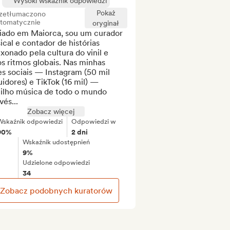
Wysoki wskaźnik odpowiedzi
Pokaż
zetłumaczono
tomatycznie
oryginał
iado em Maiorca, sou um curador 
cal e contador de histórias 
xonado pela cultura do vinil e 
s ritmos globais. Nas minhas 
s sociais — Instagram (50 mil 
idores) e TikTok (16 mil) — 
tilho música de todo o mundo 
vés...
Zobacz więcej
Wskaźnik odpowiedzi
Odpowiedzi w
90%
2 dni
Wskaźnik udostępnień
9%
Udzielone odpowiedzi
34
Zobacz podobnych kuratorów