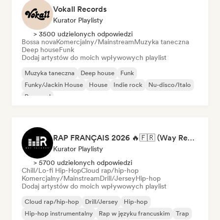
Vokall Records
Kurator Playlisty
> 3500 udzielonych odpowiedzi
Bossa nova
Komercjalny/Mainstream
Muzyka taneczna
Deep house
Funk
Dodaj artystów do moich wpływowych playlist
Muzyka taneczna
Deep house
Funk
Funky/Jackin House
House
Indie rock
Nu-disco/Italo
Pop-soul
RAP FRANÇAIS 2026 🔥🇫🇷 (Way Records)
Kurator Playlisty
> 5700 udzielonych odpowiedzi
Chill/Lo-fi Hip-Hop
Cloud rap/hip-hop
Komercjalny/Mainstream
Drill/Jersey
Hip-hop
Dodaj artystów do moich wpływowych playlist
Cloud rap/hip-hop
Drill/Jersey
Hip-hop
Hip-hop instrumentalny
Rap w języku francuskim
Trap