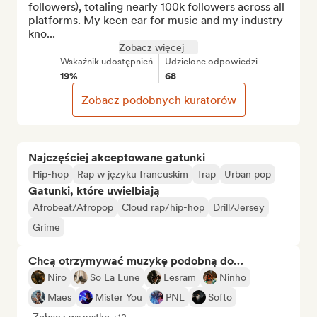
followers), totaling nearly 100k followers across all 
platforms. My keen ear for music and my industry 
kno...
Zobacz więcej
Wskaźnik udostępnień
Udzielone odpowiedzi
19%
68
Zobacz podobnych kuratorów
Najczęściej akceptowane gatunki
Hip-hop
Rap w języku francuskim
Trap
Urban pop
Gatunki, które uwielbiają
Afrobeat/Afropop
Cloud rap/hip-hop
Drill/Jersey
Grime
Chcą otrzymywać muzykę podobną do…
Niro
So La Lune
Lesram
Ninho
Maes
Mister You
PNL
Softo