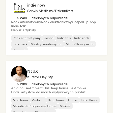
indie now
Serwis Medialny/Dziennikarz
> 2400 udzielonych odpowiedzi
Rock alternatywny
Rock elektroniczny
Gospel
Hip-hop
Indie folk
Napisz artykuły
Rock alternatywny
Gospel
Indie folk
Indie rock
Indie rock
Międzynarodowy rap
Metal/Heavy metal
Pop rock
N3UX
Kurator Playlisty
> 2800 udzielonych odpowiedzi
Acid house
Ambient
Chill
Deep house
Elektronika
Dodaj artystów do moich wpływowych playlist
Acid house
Ambient
Deep house
House
Indie Dance
Melodic & Progressive House
Minimal
Organic house/Downtempo