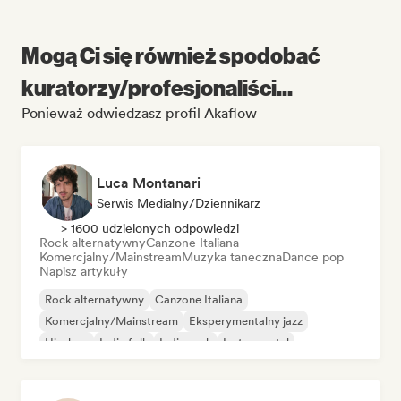
Mogą Ci się również spodobać
kuratorzy/profesjonaliści...
Ponieważ odwiedzasz profil Akaflow
Luca Montanari
Serwis Medialny/Dziennikarz
> 1600 udzielonych odpowiedzi
Rock alternatywny
Canzone Italiana
Komercjalny/Mainstream
Muzyka taneczna
Dance pop
Napisz artykuły
Rock alternatywny
Canzone Italiana
Komercjalny/Mainstream
Eksperymentalny jazz
Hip-hop
Indie folk
Indie rock
Instrumental