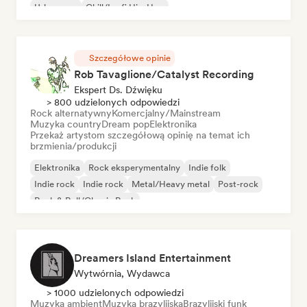
Urban pop
Chill/Lo-fi Hip-Hop
Szczegółowe opinie
Rob Tavaglione/Catalyst Recording
Ekspert Ds. Dźwięku
> 800 udzielonych odpowiedzi
Rock alternatywny
Komercjalny/Mainstream
Muzyka country
Dream pop
Elektronika
Przekaż artystom szczegółową opinię na temat ich
brzmienia/produkcji
Elektronika
Rock eksperymentalny
Indie folk
Indie rock
Indie rock
Metal/Heavy metal
Post-rock
Rock & Roll/Classic Rock
Dreamers Island Entertainment
Wytwórnia, Wydawca
> 1000 udzielonych odpowiedzi
Muzyka ambient
Muzyka brazylijska
Brazylijski funk