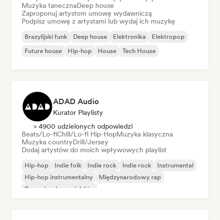
Muzyka taneczna
Deep house
Zaproponuj artystom umowę wydawniczą
Podpisz umowę z artystami lub wydaj ich muzykę
Brazylijski funk
Deep house
Elektronika
Elektropop
Future house
Hip-hop
House
Tech House
ADAD Audio
Kurator Playlisty
> 4900 udzielonych odpowiedzi
Beats/Lo-fi
Chill/Lo-fi Hip-Hop
Muzyka klasyczna
Muzyka country
Drill/Jersey
Dodaj artystów do moich wpływowych playlist
Hip-hop
Indie folk
Indie rock
Indie rock
Instrumental
Hip-hop instrumentalny
Międzynarodowy rap
Rap w języku angielskim