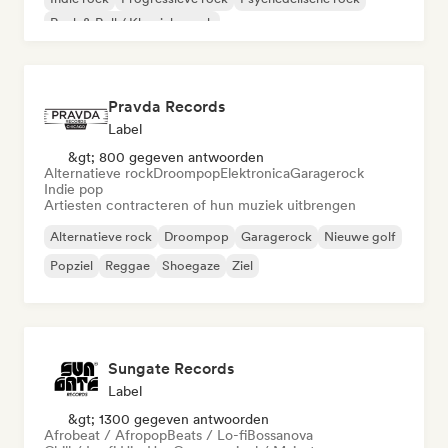
Rock & Roll / Klassieke rock
Pravda Records
Label
&gt; 800 gegeven antwoorden
Alternatieve rock
Droompop
Elektronica
Garagerock
Indie pop
Artiesten contracteren of hun muziek uitbrengen
Alternatieve rock
Droompop
Garagerock
Nieuwe golf
Popziel
Reggae
Shoegaze
Ziel
Sungate Records
Label
&gt; 1300 gegeven antwoorden
Afrobeat / Afropop
Beats / Lo-fi
Bossanova