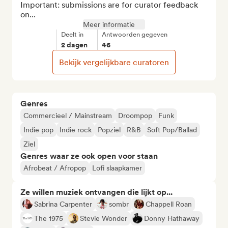
Important: submissions are for curator feedback 
on...
Meer informatie
Deelt in
Antwoorden gegeven
2 dagen
46
Bekijk vergelijkbare curatoren
Genres
Commercieel / Mainstream
Droompop
Funk
Indie pop
Indie rock
Popziel
R&B
Soft Pop/Ballad
Ziel
Genres waar ze ook open voor staan
Afrobeat / Afropop
Lofi slaapkamer
Ze willen muziek ontvangen die lijkt op...
Sabrina Carpenter
sombr
Chappell Roan
The 1975
Stevie Wonder
Donny Hathaway