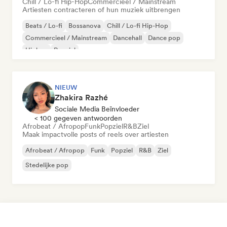
Chill / Lo-fi Hip-Hop
Commercieel / Mainstream
Artiesten contracteren of hun muziek uitbrengen
Beats / Lo-fi
Bossanova
Chill / Lo-fi Hip-Hop
Commercieel / Mainstream
Dancehall
Dance pop
Hiphop
Popziel
NIEUW
Zhakira Razhé
Sociale Media Beïnvloeder
< 100 gegeven antwoorden
Afrobeat / Afropop
Funk
Popziel
R&B
Ziel
Maak impactvolle posts of reels over artiesten
Afrobeat / Afropop
Funk
Popziel
R&B
Ziel
Stedelijke pop