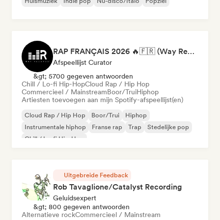
Huismuziek
Indie pop
Nu-disco/Italo
Popziel
RAP FRANÇAIS 2026 🔥🇫🇷 (Way Records)
Afspeellijst Curator
&gt; 5700 gegeven antwoorden
Chill / Lo-fi Hip-Hop
Cloud Rap / Hip Hop
Commercieel / Mainstream
Boor/Trui
Hiphop
Artiesten toevoegen aan mijn Spotify-afspeellijst(en)
Cloud Rap / Hip Hop
Boor/Trui
Hiphop
Instrumentale hiphop
Franse rap
Trap
Stedelijke pop
Chill / Lo-fi Hip-Hop
Uitgebreide Feedback
Rob Tavaglione/Catalyst Recording
Geluidsexpert
&gt; 800 gegeven antwoorden
Alternatieve rock
Commercieel / Mainstream