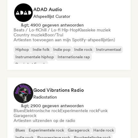
ADAD Audio
Afspeellijst Curator
&gt; 4900 gegeven antwoorden
Beats / Lo-fi
Chill / Lo-fi Hip-Hop
Klassieke muziek
Country muziek
Boor/Trui
Artiesten toevoegen aan mijn Spotify-afspeellijst(en)
Hiphop
Indie folk
Indie pop
Indie rock
Instrumentaal
Instrumentale hiphop
Internationale rap
Rap in het Engels
Good Vibrations Radio
Radiostation
&gt; 2900 gegeven antwoorden
Blues
Elektronische rock
Experimentele rock
Funk
Garagerock
Artiesten uitzenden op de radio
Blues
Experimentele rock
Garagerock
Harde rock
Indie rock
Progressieve rock
Psychedelische rock