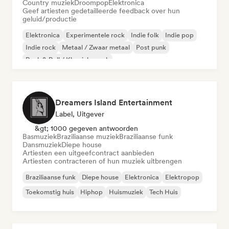
Country muziek
Droompop
Elektronica
Geef artiesten gedetailleerde feedback over hun
geluid/productie
Elektronica
Experimentele rock
Indie folk
Indie pop
Indie rock
Metaal / Zwaar metaal
Post punk
Rock & Roll / Klassieke rock
Dreamers Island Entertainment
Label, Uitgever
&gt; 1000 gegeven antwoorden
Basmuziek
Braziliaanse muziek
Braziliaanse funk
Dansmuziek
Diepe house
Artiesten een uitgeefcontract aanbieden
Artiesten contracteren of hun muziek uitbrengen
Braziliaanse funk
Diepe house
Elektronica
Elektropop
Toekomstig huis
Hiphop
Huismuziek
Tech Huis