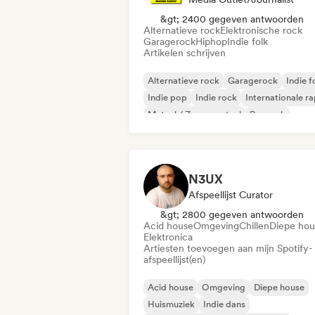
&gt; 2400 gegeven antwoorden
Alternatieve rock
Elektronische rock
Garagerock
Hiphop
Indie folk
Artikelen schrijven
Alternatieve rock
Garagerock
Indie f
Indie pop
Indie rock
Internationale r
Metaal / Zwaar metaal
Poprock
N3UX
Afspeellijst Curator
&gt; 2800 gegeven antwoorden
Acid house
Omgeving
Chillen
Diepe hou
Elektronica
Artiesten toevoegen aan mijn Spotify-
afspeellijst(en)
Acid house
Omgeving
Diepe house
Huismuziek
Indie dans