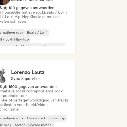
&gt; 100 gegeven antwoorden
d house
Alternatieve rock
Beats / Lo-fi
l / Lo-fi Hip-Hop
Klassieke muziek
kelen schrijven
ernatieve rock
Beats / Lo-fi
ll / Lo-fi Hip-Hop
mmercieel / Mainstream
Dansmuziek
sco
Droompop
Huismuziek
Lorenzo Lautz
Sync Supervisor
&gt; 1600 gegeven antwoorden
ernatieve rock
Droompop
Harde rock
ie pop
Indie rock
entie of vertegenwoordiging van tracks
 artiesten voor beeld/video
chronisatie
ernatieve rock
Harde rock
Indie pop
ie rock
Metaal / Zwaar metaal