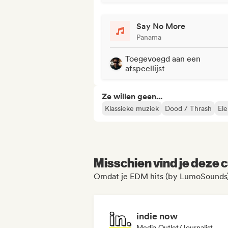
Say No More
Panama
Toegevoegd aan een
afspeellijst
Ze willen geen...
Klassieke muziek
Dood / Thrash
Ele
Misschien vind je deze c
Omdat je EDM hits (by LumoSounds)'
indie now
Media Outlet/Journalist