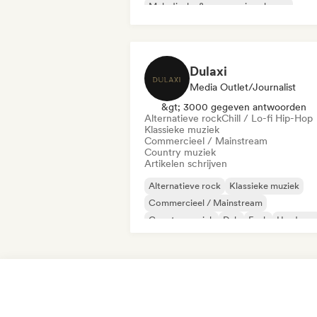
Melodische & progressieve house
Minimaal
Organische house / downte
Dulaxi
Media Outlet/Journalist
&gt; 3000 gegeven antwoorden
Alternatieve rock
Chill / Lo-fi Hip-Hop
Klassieke muziek
Commercieel / Mainstream
Country muziek
Artikelen schrijven
Alternatieve rock
Klassieke muziek
Commercieel / Mainstream
Country muziek
Dub
Funk
Hardcore
Hiphop