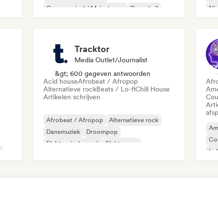
Commercieel / Mainstream
Dancehall
Ni
mpo
Dance pop
Hiphop
Popziel
Psy
Tracktor
Media Outlet/Journalist
&gt; 600 gegeven antwoorden
Acid house
Afrobeat / Afropop
Afr
Alternatieve rock
Beats / Lo-fi
Chill House
Ame
Artikelen schrijven
Cou
Art
afsp
Afrobeat / Afropop
Alternatieve rock
Am
Dansmuziek
Droompop
Co
Elektronische rock
Elektropop
Ind
French Pop
Hiphop