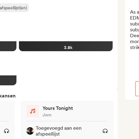
fspeellijst(en)
As a
EDM 
subm
sub
Dee
more
stri
3.8k
 kansen
Yours Tonight
Jorn
Toegevoegd aan een
afspeellijst