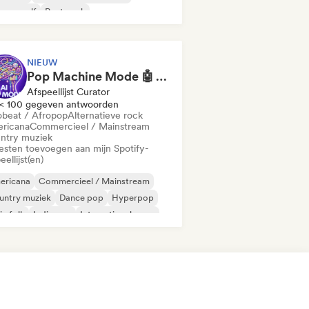
euwe golf
Post punk
chedelische rock
NIEUW
Pop Machine Mode 🤖 AI Music, Indie Pop & Dream Pop
Afspeellijst Curator
< 100 gegeven antwoorden
obeat / Afropop
Alternatieve rock
ricana
Commercieel / Mainstream
ntry muziek
iesten toevoegen aan mijn Spotify-
eellijst(en)
ericana
Commercieel / Mainstream
untry muziek
Dance pop
Hyperpop
ie folk
Indie pop
Internationale pop