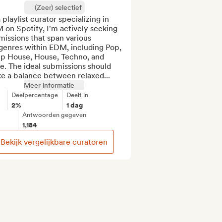
(Zeer) selectief
 playlist curator specializing in 
on Spotify, I'm actively seeking 
issions that span various 
genres within EDM, including Pop, 
p House, House, Techno, and 
. The ideal submissions should 
ke a balance between relaxed...
Meer informatie
Deelpercentage
Deelt in
2%
1 dag
Antwoorden gegeven
1,184
Bekijk vergelijkbare curatoren