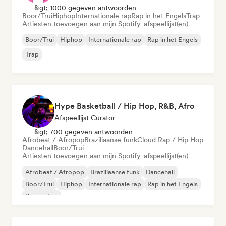
&gt; 1000 gegeven antwoorden
Boor/Trui
Hiphop
Internationale rap
Rap in het Engels
Trap
Artiesten toevoegen aan mijn Spotify-afspeellijst(en)
Boor/Trui
Hiphop
Internationale rap
Rap in het Engels
Trap
Hype Basketball / Hip Hop, R&B, Afro
Afspeellijst Curator
&gt; 700 gegeven antwoorden
Afrobeat / Afropop
Braziliaanse funk
Cloud Rap / Hip Hop
Dancehall
Boor/Trui
Artiesten toevoegen aan mijn Spotify-afspeellijst(en)
Afrobeat / Afropop
Braziliaanse funk
Dancehall
Boor/Trui
Hiphop
Internationale rap
Rap in het Engels
Reggaeton