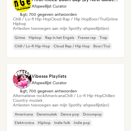
Afspeellijst Curator
&gt; 700 gegeven antwoorden
Chill / Lo-fi Hip-Hop
Cloud Rap / Hip Hop
Boor/Trui
Grime
Hiphop
Artiesten toevoegen aan mijn Spotify-afspeellijst(en)
Grime
Hiphop
Rap in het Engels
Franse rap
Trap
Chill / Lo-fi Hip-Hop
Cloud Rap / Hip Hop
Boor/Trui
Vibesss Playlists
Afspeellijst Curator
&gt; 700 gegeven antwoorden
Alternatieve rock
Americana
Chill / Lo-fi Hip-Hop
Chillen
Country muziek
Artiesten toevoegen aan mijn Spotify-afspeellijst(en)
Americana
Dansmuziek
Dance pop
Droompop
Elektronica
Hiphop
Indie folk
Indie pop