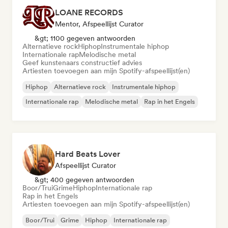
LOANE RECORDS
Mentor, Afspeellijst Curator
&gt; 1100 gegeven antwoorden
Alternatieve rock
Hiphop
Instrumentale hiphop
Internationale rap
Melodische metal
Geef kunstenaars constructief advies
Artiesten toevoegen aan mijn Spotify-afspeellijst(en)
Hiphop
Alternatieve rock
Instrumentale hiphop
Internationale rap
Melodische metal
Rap in het Engels
Hard Beats Lover
Afspeellijst Curator
&gt; 400 gegeven antwoorden
Boor/Trui
Grime
Hiphop
Internationale rap
Rap in het Engels
Artiesten toevoegen aan mijn Spotify-afspeellijst(en)
Boor/Trui
Grime
Hiphop
Internationale rap