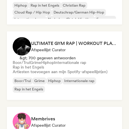
Hiphop
Rap in het Engels
Christian Rap
Cloud Rap / Hip Hop
Deutschrap/German Hip-Hop
Internationale rap
Nederhop/Dutch Hip-Hop
Franse rap
ULTIMATE GYM RAP | WORKOUT PLAYLIST 2026 🔥
Afspeellijst Curator
&gt; 700 gegeven antwoorden
Boor/Trui
Grime
Hiphop
Internationale rap
Rap in het Engels
Artiesten toevoegen aan mijn Spotify-afspeellijst(en)
Boor/Trui
Grime
Hiphop
Internationale rap
Rap in het Engels
Membrives
Afspeellijst Curator