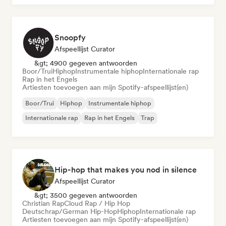
Snoopfy
Afspeellijst Curator
&gt; 4900 gegeven antwoorden
Boor/Trui
Hiphop
Instrumentale hiphop
Internationale rap
Rap in het Engels
Artiesten toevoegen aan mijn Spotify-afspeellijst(en)
Boor/Trui
Hiphop
Instrumentale hiphop
Internationale rap
Rap in het Engels
Trap
Hip-hop that makes you nod in silence
Afspeellijst Curator
&gt; 3500 gegeven antwoorden
Christian Rap
Cloud Rap / Hip Hop
Deutschrap/German Hip-Hop
Hiphop
Internationale rap
Artiesten toevoegen aan mijn Spotify-afspeellijst(en)