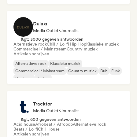
Dulaxi
Media Outlet/Journalist
&gt; 3000 gegeven antwoorden
Alternatieve rock
Chill / Lo-fi Hip-Hop
Klassieke muziek
Commercieel / Mainstream
Country muziek
Artikelen schrijven
Alternatieve rock
Klassieke muziek
Commercieel / Mainstream
Country muziek
Dub
Funk
Hardcore
Hiphop
Tracktor
Media Outlet/Journalist
&gt; 600 gegeven antwoorden
Acid house
Afrobeat / Afropop
Alternatieve rock
Beats / Lo-fi
Chill House
Artikelen schrijven