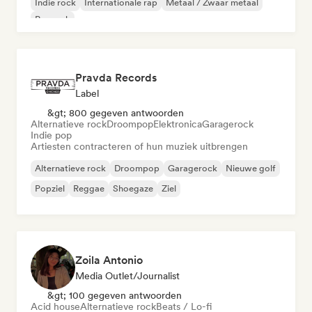
Indie rock
Internationale rap
Metaal / Zwaar metaal
Poprock
Pravda Records
Label
&gt; 800 gegeven antwoorden
Alternatieve rock
Droompop
Elektronica
Garagerock
Indie pop
Artiesten contracteren of hun muziek uitbrengen
Alternatieve rock
Droompop
Garagerock
Nieuwe golf
Popziel
Reggae
Shoegaze
Ziel
Zoila Antonio
Media Outlet/Journalist
&gt; 100 gegeven antwoorden
Acid house
Alternatieve rock
Beats / Lo-fi