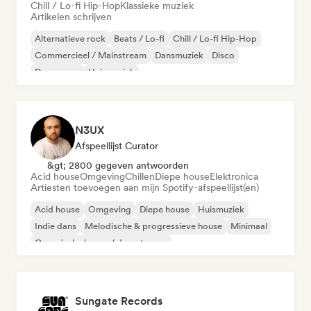
Chill / Lo-fi Hip-Hop
Klassieke muziek
Artikelen schrijven
Alternatieve rock
Beats / Lo-fi
Chill / Lo-fi Hip-Hop
Commercieel / Mainstream
Dansmuziek
Disco
Droompop
Huismuziek
N3UX
Afspeellijst Curator
&gt; 2800 gegeven antwoorden
Acid house
Omgeving
Chillen
Diepe house
Elektronica
Artiesten toevoegen aan mijn Spotify-afspeellijst(en)
Acid house
Omgeving
Diepe house
Huismuziek
Indie dans
Melodische & progressieve house
Minimaal
Organische house / downtempo
Sungate Records