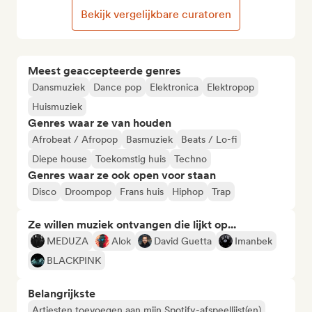
Bekijk vergelijkbare curatoren
Meest geaccepteerde genres
Dansmuziek
Dance pop
Elektronica
Elektropop
Huismuziek
Genres waar ze van houden
Afrobeat / Afropop
Basmuziek
Beats / Lo-fi
Diepe house
Toekomstig huis
Techno
Genres waar ze ook open voor staan
Disco
Droompop
Frans huis
Hiphop
Trap
Ze willen muziek ontvangen die lijkt op...
MEDUZA
Alok
David Guetta
Imanbek
BLACKPINK
Belangrijkste
Artiesten toevoegen aan mijn Spotify-afspeellijst(en)