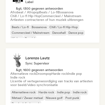
Label
&gt; 1300 gegeven antwoorden
Afrobeat / Afropop
Beats / Lo-fi
Bossanova
Chill / Lo-fi Hip-Hop
Commercieel / Mainstream
Artiesten contracteren of hun muziek uitbrengen
Beats / Lo-fi
Bossanova
Chill / Lo-fi Hip-Hop
Commercieel / Mainstream
Dancehall
Dance pop
Hiphop
Popziel
Lorenzo Lautz
Sync Supervisor
&gt; 1600 gegeven antwoorden
Alternatieve rock
Droompop
Harde rock
Indie pop
Indie rock
Licentie of vertegenwoordiging van tracks van artiesten
voor beeld/video synchronisatie
Alternatieve rock
Harde rock
Indie pop
Indie rock
Metaal / Zwaar metaal
Nieuwe golf
Post punk
Psychedelische rock