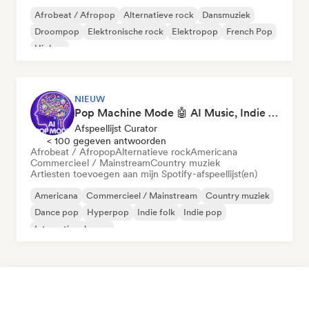
Afrobeat / Afropop
Alternatieve rock
Dansmuziek
Droompop
Elektronische rock
Elektropop
French Pop
Hiphop
NIEUW
Pop Machine Mode 🤖 AI Music, Indie Pop & Dream Pop
Afspeellijst Curator
< 100 gegeven antwoorden
Afrobeat / Afropop
Alternatieve rock
Americana
Commercieel / Mainstream
Country muziek
Artiesten toevoegen aan mijn Spotify-afspeellijst(en)
Americana
Commercieel / Mainstream
Country muziek
Dance pop
Hyperpop
Indie folk
Indie pop
Internationale pop