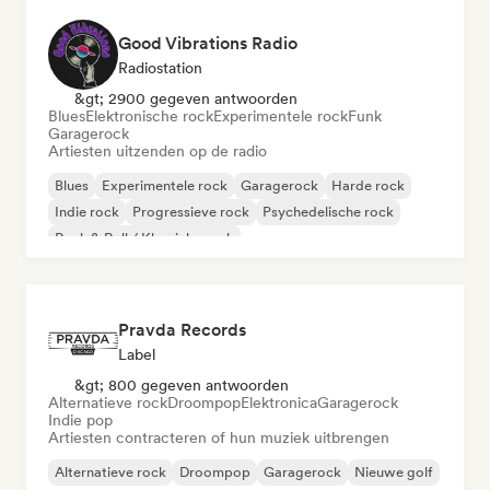
Good Vibrations Radio
Radiostation
&gt; 2900 gegeven antwoorden
Blues
Elektronische rock
Experimentele rock
Funk
Garagerock
Artiesten uitzenden op de radio
Blues
Experimentele rock
Garagerock
Harde rock
Indie rock
Progressieve rock
Psychedelische rock
Rock & Roll / Klassieke rock
Pravda Records
Label
&gt; 800 gegeven antwoorden
Alternatieve rock
Droompop
Elektronica
Garagerock
Indie pop
Artiesten contracteren of hun muziek uitbrengen
Alternatieve rock
Droompop
Garagerock
Nieuwe golf