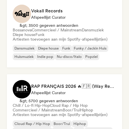
Vokall Records
Afspeellijst Curator
&gt; 3500 gegeven antwoorden
Bossanova
Commercieel / Mainstream
Dansmuziek
Diepe house
Funk
Artiesten toevoegen aan mijn Spotify-afspeellijst(en)
Dansmuziek
Diepe house
Funk
Funky / Jackin Huis
Huismuziek
Indie pop
Nu-disco/Italo
Popziel
RAP FRANÇAIS 2026 🔥🇫🇷 (Way Records)
Afspeellijst Curator
&gt; 5700 gegeven antwoorden
Chill / Lo-fi Hip-Hop
Cloud Rap / Hip Hop
Commercieel / Mainstream
Boor/Trui
Hiphop
Artiesten toevoegen aan mijn Spotify-afspeellijst(en)
Cloud Rap / Hip Hop
Boor/Trui
Hiphop