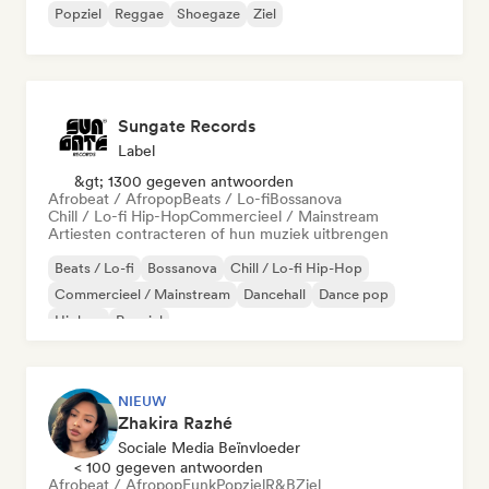
Popziel
Reggae
Shoegaze
Ziel
Sungate Records
Label
&gt; 1300 gegeven antwoorden
Afrobeat / Afropop
Beats / Lo-fi
Bossanova
Chill / Lo-fi Hip-Hop
Commercieel / Mainstream
Artiesten contracteren of hun muziek uitbrengen
Beats / Lo-fi
Bossanova
Chill / Lo-fi Hip-Hop
Commercieel / Mainstream
Dancehall
Dance pop
Hiphop
Popziel
NIEUW
Zhakira Razhé
Sociale Media Beïnvloeder
< 100 gegeven antwoorden
Afrobeat / Afropop
Funk
Popziel
R&B
Ziel