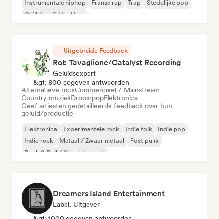
Instrumentale hiphop
Franse rap
Trap
Stedelijke pop
Chill / Lo-fi Hip-Hop
Uitgebreide Feedback
Rob Tavaglione/Catalyst Recording
Geluidsexpert
&gt; 800 gegeven antwoorden
Alternatieve rock
Commercieel / Mainstream
Country muziek
Droompop
Elektronica
Geef artiesten gedetailleerde feedback over hun
geluid/productie
Elektronica
Experimentele rock
Indie folk
Indie pop
Indie rock
Metaal / Zwaar metaal
Post punk
Rock & Roll / Klassieke rock
Dreamers Island Entertainment
Label, Uitgever
&gt; 1000 gegeven antwoorden