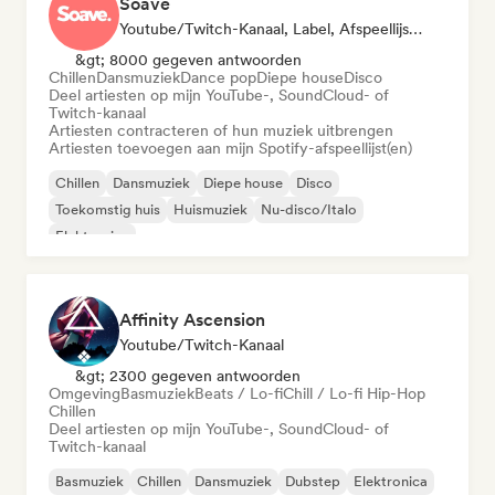
Soave
Youtube/Twitch-Kanaal, Label, Afspeellijst Curator
&gt; 8000 gegeven antwoorden
Chillen
Dansmuziek
Dance pop
Diepe house
Disco
Deel artiesten op mijn YouTube-, SoundCloud- of
Twitch-kanaal
Artiesten contracteren of hun muziek uitbrengen
Artiesten toevoegen aan mijn Spotify-afspeellijst(en)
Chillen
Dansmuziek
Diepe house
Disco
Toekomstig huis
Huismuziek
Nu-disco/Italo
Elektronica
Affinity Ascension
Youtube/Twitch-Kanaal
&gt; 2300 gegeven antwoorden
Omgeving
Basmuziek
Beats / Lo-fi
Chill / Lo-fi Hip-Hop
Chillen
Deel artiesten op mijn YouTube-, SoundCloud- of
Twitch-kanaal
Basmuziek
Chillen
Dansmuziek
Dubstep
Elektronica