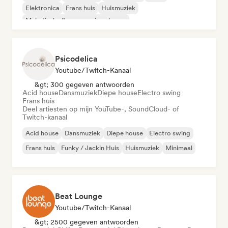
Elektronica
Frans huis
Huismuziek
Melodische & progressieve house
Psicodelica
Youtube/Twitch-Kanaal
&gt; 300 gegeven antwoorden
Acid house
Dansmuziek
Diepe house
Electro swing
Frans huis
Deel artiesten op mijn YouTube-, SoundCloud- of
Twitch-kanaal
Acid house
Dansmuziek
Diepe house
Electro swing
Frans huis
Funky / Jackin Huis
Huismuziek
Minimaal
Beat Lounge
Youtube/Twitch-Kanaal
&gt; 2500 gegeven antwoorden