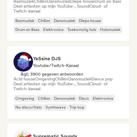
Basmuziek
Chillen
Dansmuziek
Diepe house
Drum en Bass
Deel artiesten op mijn YouTube-, SoundCloud- of
Twitch-kanaal
Basmuziek
Chillen
Dansmuziek
Diepe house
Drum en Bass
Elektronica
Toekomstig huis
Huismuziek
YaSsine DJS
Youtube/Twitch-Kanaal
&gt; 3900 gegeven antwoorden
Acid house
Omgeving
Chillen
Dansmuziek
Dance pop
Deel artiesten op mijn YouTube-, SoundCloud- of
Twitch-kanaal
Omgeving
Chillen
Dansmuziek
Disco
Elektronica
Nu-disco/Italo
Synthwave
Trip hop
Suprematic Sounds