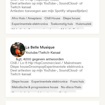
Deel artiesten op mijn YouTube-, SoundCloud- of
Twitch-kanaal
Artiesten toevoegen aan mijn Spotify-afspeellijst(en)
Afro Huis / Amapiano
Chill House
Diepe house
Experimentele elektronica
Toekomstig huis
Huismuziek
Melodische & progressieve house
Melodic Techno
La Belle Musique
Youtube/Twitch-Kanaal
&gt; 4200 gegeven antwoorden
Chill / Lo-fi Hip-Hop
Commercieel / Mainstream
Diepe house
Droompop
Experimentele elektronica
Deel artiesten op mijn YouTube-, SoundCloud- of
Twitch-kanaal
Diepe house
Experimentele elektronica
Frans huis
Melodische & progressieve house
Nu-disco/Italo
Organische house / downtempo
Synthwave
Chill / Lo-fi Hip-Hop