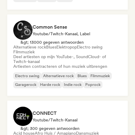
Common Sense
Youtube/Twitch-Kanaal, Label
&gt; 13000 gegeven antwoorden
Alternatieve rock
Blues
Elektropop
Electro swing
Filmmuziek
Deel artiesten op mijn YouTube-, SoundCloud- of
Twitch-kanaal
Artiesten contracteren of hun muziek uitbrengen
Electro swing
Alternatieve rock
Blues
Filmmuziek
Garagerock
Harde rock
Indie rock
Poprock
CONNECT
Youtube/Twitch-Kanaal
&gt; 300 gegeven antwoorden
Acid house
Afro Huis / Amapiano
Dansmuziek