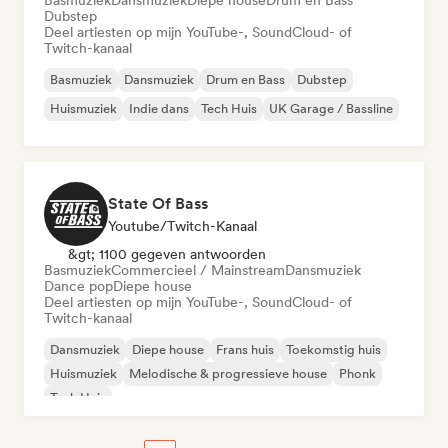
Basmuziek
Dansmuziek
Diepe house
Drum en Bass
Dubstep
Deel artiesten op mijn YouTube-, SoundCloud- of
Twitch-kanaal
Basmuziek
Dansmuziek
Drum en Bass
Dubstep
Huismuziek
Indie dans
Tech Huis
UK Garage / Bassline
State Of Bass
Youtube/Twitch-Kanaal
&gt; 1100 gegeven antwoorden
Basmuziek
Commercieel / Mainstream
Dansmuziek
Dance pop
Diepe house
Deel artiesten op mijn YouTube-, SoundCloud- of
Twitch-kanaal
Dansmuziek
Diepe house
Frans huis
Toekomstig huis
Huismuziek
Melodische & progressieve house
Phonk
Tech Huis