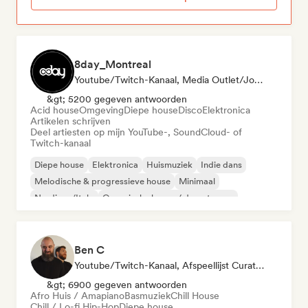
8day_Montreal
Youtube/Twitch-Kanaal, Media Outlet/Journalist
&gt; 5200 gegeven antwoorden
Acid house
Omgeving
Diepe house
Disco
Elektronica
Artikelen schrijven
Deel artiesten op mijn YouTube-, SoundCloud- of
Twitch-kanaal
Diepe house
Elektronica
Huismuziek
Indie dans
Melodische & progressieve house
Minimaal
Nu-disco/Italo
Organische house / downtempo
Ben C
Youtube/Twitch-Kanaal, Afspeellijst Curator
&gt; 6900 gegeven antwoorden
Afro Huis / Amapiano
Basmuziek
Chill House
Chill / Lo-fi Hip-Hop
Diepe house