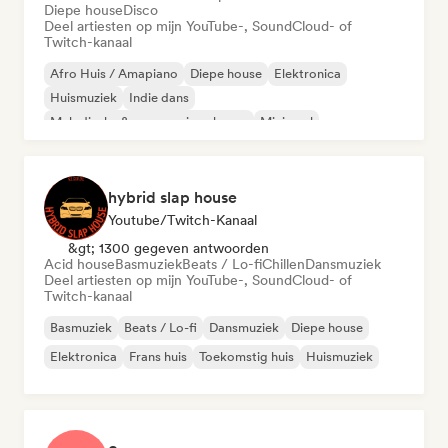
Diepe house
Disco
Deel artiesten op mijn YouTube-, SoundCloud- of
Twitch-kanaal
Afro Huis / Amapiano
Diepe house
Elektronica
Huismuziek
Indie dans
Melodische & progressieve house
Minimaal
Organische house / downtempo
hybrid slap house
Youtube/Twitch-Kanaal
&gt; 1300 gegeven antwoorden
Acid house
Basmuziek
Beats / Lo-fi
Chillen
Dansmuziek
Deel artiesten op mijn YouTube-, SoundCloud- of
Twitch-kanaal
Basmuziek
Beats / Lo-fi
Dansmuziek
Diepe house
Elektronica
Frans huis
Toekomstig huis
Huismuziek