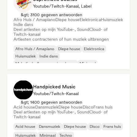
Youtube/Twitch-Kanaal, Label
&gt; 3100 gegeven antwoorden
Afro Huis / Amapiano
Diepe house
Elektronica
Huismuziek
Indie dans
Deel artiesten op mijn YouTube-, SoundCloud- of
Twitch-kanaal
Artiesten contracteren of hun muziek uitbrengen
Afro Huis / Amapiano
Diepe house
Elektronica
Huismuziek
Indie dans
Melodische & progressieve house
Minimaal
Organische house / downtempo
Handpicked Music
Youtube/Twitch-Kanaal
&gt; 1400 gegeven antwoorden
Acid house
Dansmuziek
Diepe house
Disco
Frans huis
Deel artiesten op mijn YouTube-, SoundCloud- of
Twitch-kanaal
Acid house
Dansmuziek
Diepe house
Disco
Frans huis
Huismuziek
Minimaal
Techno