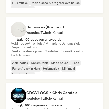
Huismuziek
Melodische & progressieve house
Nu-disco/Italo
Damaskus (Kozaboa)
Youtube/Twitch-Kanaal
&gt; 100 gegeven antwoorden
Acid house
Afro Huis / Amapiano
Dansmuziek
Diepe house
Disco
Deel artiesten op mijn YouTube-, SoundCloud- of
Twitch-kanaal
Acid house
Dansmuziek
Diepe house
Disco
Funky / Jackin Huis
Huismuziek
Minimaal
Nu-disco/Italo
CDCVLOGS / Chris Candela
Youtube/Twitch-Kanaal
&gt; 300 gegeven antwoorden