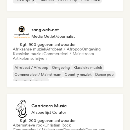
songweb.net
Media Outlet/Journalist
&gt; 900 gegeven antwoorden
Afrikaanse muziek
Afrobeat / Afropop
Omgeving
Klassieke muziek
Commercieel / Mainstream
Artikelen schrijven
Afrobeat / Afropop
Omgeving
Klassieke muziek
Commercieel / Mainstream
Country muziek
Dance pop
Boor/Trui
Hiphop
Capricorn Music
Afspeellijst Curator
&gt; 200 gegeven antwoorden
Alternatieve rock
Christian Rock
Commercieel / Mainstream
Dansmuziek
Dance pop