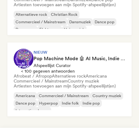
Artiesten toevoegen aan mijn Spotify-afspeellijst(en)
Alternatieve rock
Christian Rock
Commercieel / Mainstream
Dansmuziek
Dance pop
Droompop
Elektropop
Huismuziek
NIEUW
Pop Machine Mode 🤖 AI Music, Indie Pop & Dream Pop
Afspeellijst Curator
< 100 gegeven antwoorden
Afrobeat / Afropop
Alternatieve rock
Americana
Commercieel / Mainstream
Country muziek
Artiesten toevoegen aan mijn Spotify-afspeellijst(en)
Americana
Commercieel / Mainstream
Country muziek
Dance pop
Hyperpop
Indie folk
Indie pop
Internationale pop