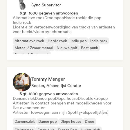
Sync Supervisor
&gt; 1600 gegeven antwoorden
Alternatieve rock
Droompop
Harde rock
Indie pop
Indie rock
Licentie of vertegenwoordiging van tracks van artiesten
voor beeld/video synchronisatie
Alternatieve rock
Harde rock
Indie pop
Indie rock
Metaal / Zwaar metaal
Nieuwe golf
Post punk
Psychedelische rock
Tommy Menger
Booker, Afspeellijst Curator
&gt; 1800 gegeven antwoorden
Dansmuziek
Dance pop
Diepe house
Disco
Elektropop
Artiesten in contact brengen met mogelijkheden voor
live evenementen
Artiesten toevoegen aan mijn Spotify-afspeellijst(en)
Dansmuziek
Dance pop
Diepe house
Disco
Elektropop
Frans huis
French Pop
Huismuziek