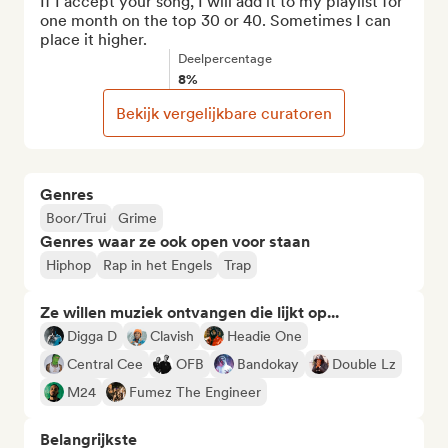
If I accept your song, I will add it to my playlist for 
one month on the top 30 or 40. Sometimes I can 
place it higher.
Deelpercentage
8%
Bekijk vergelijkbare curatoren
Genres
Boor/Trui
Grime
Genres waar ze ook open voor staan
Hiphop
Rap in het Engels
Trap
Ze willen muziek ontvangen die lijkt op...
Digga D
Clavish
Headie One
Central Cee
OFB
Bandokay
Double Lz
M24
Fumez The Engineer
Belangrijkste