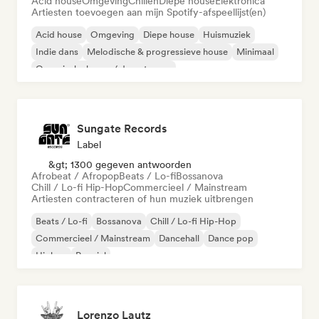
Acid house
Omgeving
Chillen
Diepe house
Elektronica
Artiesten toevoegen aan mijn Spotify-afspeellijst(en)
Acid house
Omgeving
Diepe house
Huismuziek
Indie dans
Melodische & progressieve house
Minimaal
Organische house / downtempo
Sungate Records
Label
&gt; 1300 gegeven antwoorden
Afrobeat / Afropop
Beats / Lo-fi
Bossanova
Chill / Lo-fi Hip-Hop
Commercieel / Mainstream
Artiesten contracteren of hun muziek uitbrengen
Beats / Lo-fi
Bossanova
Chill / Lo-fi Hip-Hop
Commercieel / Mainstream
Dancehall
Dance pop
Hiphop
Popziel
Lorenzo Lautz