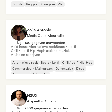
Popziel
Reggae
Shoegaze
Ziel
Zoila Antonio
Media Outlet/Journalist
&gt; 100 gegeven antwoorden
Acid house
Alternatieve rock
Beats / Lo-fi
Chill / Lo-fi Hip-Hop
Klassieke muziek
Artikelen schrijven
Alternatieve rock
Beats / Lo-fi
Chill / Lo-fi Hip-Hop
Commercieel / Mainstream
Dansmuziek
Disco
Droompop
Huismuziek
N3UX
Afspeellijst Curator
&gt; 2800 gegeven antwoorden