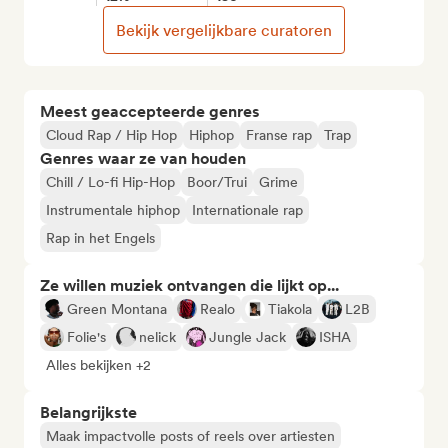
Bekijk vergelijkbare curatoren
Meest geaccepteerde genres
Cloud Rap / Hip Hop
Hiphop
Franse rap
Trap
Genres waar ze van houden
Chill / Lo-fi Hip-Hop
Boor/Trui
Grime
Instrumentale hiphop
Internationale rap
Rap in het Engels
Ze willen muziek ontvangen die lijkt op...
Green Montana
Realo
Tiakola
L2B
Folie's
nelick
Jungle Jack
ISHA
Alles bekijken +2
Belangrijkste
Maak impactvolle posts of reels over artiesten