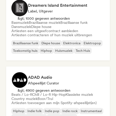
Dreamers Island Entertainment
Label, Uitgever
&gt; 1000 gegeven antwoorden
Basmuziek
Braziliaanse muziek
Braziliaanse funk
Dansmuziek
Diepe house
Artiesten een uitgeefcontract aanbieden
Artiesten contracteren of hun muziek uitbrengen
Braziliaanse funk
Diepe house
Elektronica
Elektropop
Toekomstig huis
Hiphop
Huismuziek
Tech Huis
ADAD Audio
Afspeellijst Curator
&gt; 4900 gegeven antwoorden
Beats / Lo-fi
Chill / Lo-fi Hip-Hop
Klassieke muziek
Country muziek
Boor/Trui
Artiesten toevoegen aan mijn Spotify-afspeellijst(en)
Hiphop
Indie folk
Indie pop
Indie rock
Instrumentaal