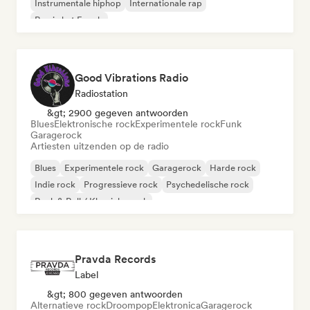
Instrumentale hiphop
Internationale rap
Rap in het Engels
Good Vibrations Radio
Radiostation
&gt; 2900 gegeven antwoorden
Blues
Elektronische rock
Experimentele rock
Funk
Garagerock
Artiesten uitzenden op de radio
Blues
Experimentele rock
Garagerock
Harde rock
Indie rock
Progressieve rock
Psychedelische rock
Rock & Roll / Klassieke rock
Pravda Records
Label
&gt; 800 gegeven antwoorden
Alternatieve rock
Droompop
Elektronica
Garagerock