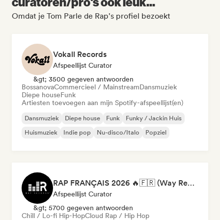
curatoren/pro's ook leuk...
Omdat je Tom Parle de Rap's profiel bezoekt
Vokall Records
Afspeellijst Curator
&gt; 3500 gegeven antwoorden
Bossanova
Commercieel / Mainstream
Dansmuziek
Diepe house
Funk
Artiesten toevoegen aan mijn Spotify-afspeellijst(en)
Dansmuziek
Diepe house
Funk
Funky / Jackin Huis
Huismuziek
Indie pop
Nu-disco/Italo
Popziel
RAP FRANÇAIS 2026 🔥🇫🇷 (Way Records)
Afspeellijst Curator
&gt; 5700 gegeven antwoorden
Chill / Lo-fi Hip-Hop
Cloud Rap / Hip Hop