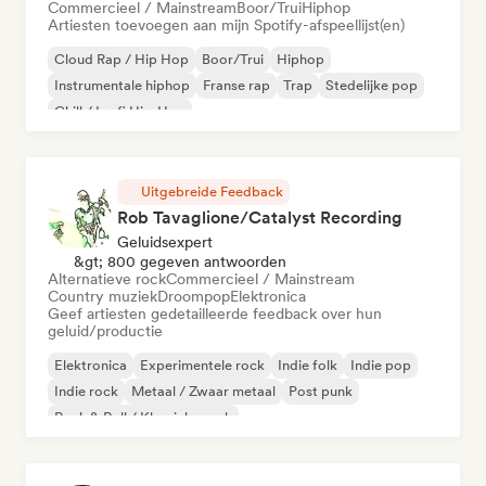
Commercieel / Mainstream
Boor/Trui
Hiphop
Artiesten toevoegen aan mijn Spotify-afspeellijst(en)
Cloud Rap / Hip Hop
Boor/Trui
Hiphop
Instrumentale hiphop
Franse rap
Trap
Stedelijke pop
Chill / Lo-fi Hip-Hop
Uitgebreide Feedback
Rob Tavaglione/Catalyst Recording
Geluidsexpert
&gt; 800 gegeven antwoorden
Alternatieve rock
Commercieel / Mainstream
Country muziek
Droompop
Elektronica
Geef artiesten gedetailleerde feedback over hun
geluid/productie
Elektronica
Experimentele rock
Indie folk
Indie pop
Indie rock
Metaal / Zwaar metaal
Post punk
Rock & Roll / Klassieke rock