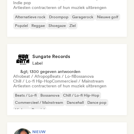
Indie pop
Artiesten contracteren of hun muziek uitbrengen
Alternatieve rock
Droompop
Garagerock
Nieuwe golf
Popziel
Reggae
Shoegaze
Ziel
Sungate Records
Label
&gt; 1300 gegeven antwoorden
Afrobeat / Afropop
Beats / Lo-fi
Bossanova
Chill / Lo-fi Hip-Hop
Commercieel / Mainstream
Artiesten contracteren of hun muziek uitbrengen
Beats / Lo-fi
Bossanova
Chill / Lo-fi Hip-Hop
Commercieel / Mainstream
Dancehall
Dance pop
Hiphop
Popziel
NIEUW