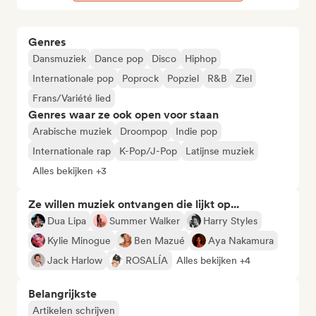
Genres
Dansmuziek
Dance pop
Disco
Hiphop
Internationale pop
Poprock
Popziel
R&B
Ziel
Frans/Variété lied
Genres waar ze ook open voor staan
Arabische muziek
Droompop
Indie pop
Internationale rap
K-Pop/J-Pop
Latijnse muziek
Alles bekijken +3
Ze willen muziek ontvangen die lijkt op...
Dua Lipa
Summer Walker
Harry Styles
Kylie Minogue
Ben Mazué
Aya Nakamura
Jack Harlow
ROSALÍA
Alles bekijken +4
Belangrijkste
Artikelen schrijven