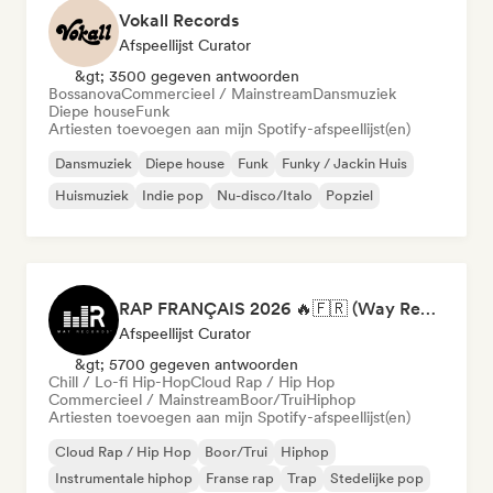
Vokall Records
Afspeellijst Curator
&gt; 3500 gegeven antwoorden
Bossanova
Commercieel / Mainstream
Dansmuziek
Diepe house
Funk
Artiesten toevoegen aan mijn Spotify-afspeellijst(en)
Dansmuziek
Diepe house
Funk
Funky / Jackin Huis
Huismuziek
Indie pop
Nu-disco/Italo
Popziel
RAP FRANÇAIS 2026 🔥🇫🇷 (Way Records)
Afspeellijst Curator
&gt; 5700 gegeven antwoorden
Chill / Lo-fi Hip-Hop
Cloud Rap / Hip Hop
Commercieel / Mainstream
Boor/Trui
Hiphop
Artiesten toevoegen aan mijn Spotify-afspeellijst(en)
Cloud Rap / Hip Hop
Boor/Trui
Hiphop
Instrumentale hiphop
Franse rap
Trap
Stedelijke pop