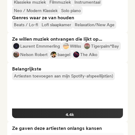
Klassieke muziek
Filmmuziek
Instrumentaal
Neo / Modern Klassiek
Solo piano
Genres waar ze van houden
Beats / Lo-fi
Lofi slaapkamer
Relaxation/New Age
Ze willen muziek ontvangen die lijkt op...
Laurent Emmmerling
W8lss
Tigerpalm*Bay
Nelson Robert
baegel
The Aiko
Belangrijkste
Artiesten toevoegen aan mijn Spotify-afspeellijst(en)
4.4k
Ze gaven deze artiesten onlangs kansen