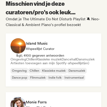
Misschien vind je deze
curatoren/pro's ook leuk...
Omdat je The Ultimate Do Not Disturb Playlist 🔕 Neo-
Classical & Ambient Piano's profiel bezoekt
Island Music
Afspeellijst Curator
&gt; 4100 gegeven antwoorden
Omgeving
Chillen
Klassieke muziek
Dancehall
Dansmuziek
Artiesten toevoegen aan mijn Spotify-afspeellijst(en)
Omgeving
Chillen
Klassieke muziek
Dansmuziek
Dance pop
Filmmuziek
Indie folk
Instrumentaal
Monie Forrs