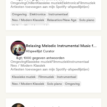
Omgeving
Chillen
Klassieke muziek
Elektronica
Filmmuziek
Artiesten toevoegen aan mijn Spotify-afspeellijst(en)
Omgeving
Elektronica
Instrumentaal
Neo / Modern Klassiek
Relaxation/New Age
Solo piano
Chillen
Klassieke muziek
Relaxing Melodic Instrumental Music for Reading and Studying
Afspeellijst Curator
&gt; 1000 gegeven antwoorden
Omgeving
Klassieke muziek
Filmmuziek
Instrumentaal
Neo / Modern Klassiek
Artiesten toevoegen aan mijn Spotify-afspeellijst(en)
Klassieke muziek
Filmmuziek
Instrumentaal
Neo / Modern Klassiek
Solo piano
Omgeving