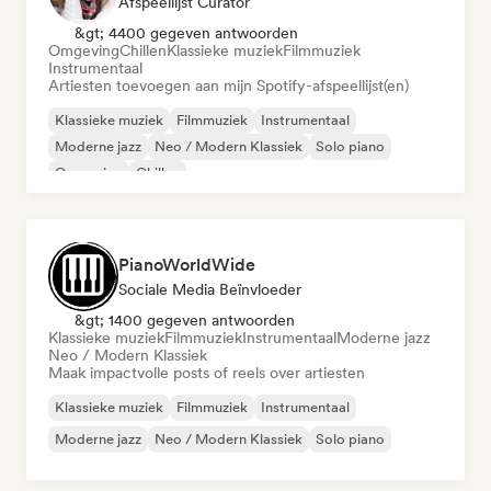
Afspeellijst Curator
&gt; 4400 gegeven antwoorden
Omgeving
Chillen
Klassieke muziek
Filmmuziek
Instrumentaal
Artiesten toevoegen aan mijn Spotify-afspeellijst(en)
Klassieke muziek
Filmmuziek
Instrumentaal
Moderne jazz
Neo / Modern Klassiek
Solo piano
Omgeving
Chillen
PianoWorldWide
Sociale Media Beïnvloeder
&gt; 1400 gegeven antwoorden
Klassieke muziek
Filmmuziek
Instrumentaal
Moderne jazz
Neo / Modern Klassiek
Maak impactvolle posts of reels over artiesten
Klassieke muziek
Filmmuziek
Instrumentaal
Moderne jazz
Neo / Modern Klassiek
Solo piano