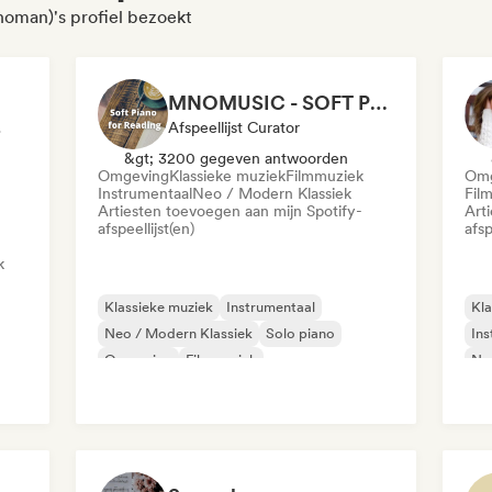
oman)'s profiel bezoekt
MNOMUSIC - SOFT PIANO and NEO-CLASSICAL
pert
Afspeellijst Curator
&gt; 3200 gegeven antwoorden
Omgeving
Klassieke muziek
Filmmuziek
Omg
Instrumentaal
Neo / Modern Klassiek
Fil
Artiesten toevoegen aan mijn Spotify-
Art
afspeellijst(en)
afsp
k
Klassieke muziek
Instrumentaal
Kla
Neo / Modern Klassiek
Solo piano
Ins
Omgeving
Filmmuziek
Neo
Relaxation/New Age
Om