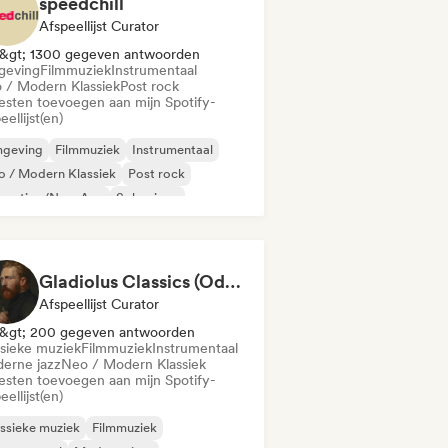
speedchill
Afspeellijst Curator
&gt; 1300 gegeven antwoorden
eving
Filmmuziek
Instrumentaal
 / Modern Klassiek
Post rock
iesten toevoegen aan mijn Spotify-
eellijst(en)
geving
Filmmuziek
Instrumentaal
 / Modern Klassiek
Post rock
laxation/New Age
Solo piano
Gladiolus Classics (Odak Arttırıcı Müzikler)
Afspeellijst Curator
&gt; 200 gegeven antwoorden
ssieke muziek
Filmmuziek
Instrumentaal
erne jazz
Neo / Modern Klassiek
iesten toevoegen aan mijn Spotify-
eellijst(en)
ssieke muziek
Filmmuziek