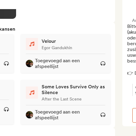
A
Bitt
 kansen
(aku
oder
Velour
ber
Egor Gandukhin
zusä
usw.
Toegevoegd aan een
bess
afspeellijst
👉 D
Some Loves Survive Only as
Silence
After the Last Scene
Toegevoegd aan een
afspeellijst