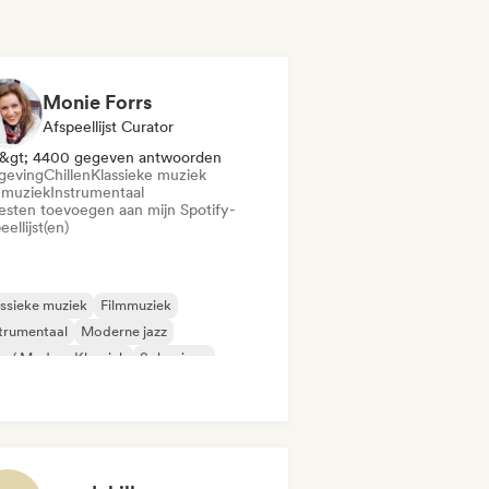
Monie Forrs
Afspeellijst Curator
&gt; 4400 gegeven antwoorden
eving
Chillen
Klassieke muziek
mmuziek
Instrumentaal
iesten toevoegen aan mijn Spotify-
eellijst(en)
ssieke muziek
Filmmuziek
trumentaal
Moderne jazz
 / Modern Klassiek
Solo piano
geving
Chillen