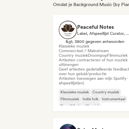
Omdat je Background Music (by Pian
Peaceful Notes
Label, Afspeellijst Curator, Geluidsex
&gt; 3800 gegeven antwoorden
Klassieke muziek
Commercieel / Mainstream
Country muziek
Droompop
Filmmuziek
Artiesten contracteren of hun muziek
uitbrengen
Geef artiesten gedetailleerde feedbac
over hun geluid/productie
Artiesten toevoegen aan mijn Spotify-
afspeellijst(en)
Klassieke muziek
Country muziek
Filmmuziek
Indie folk
Instrumentaal
Neo / Modern Klassiek
Singer-liedjesschrijver
Solo piano