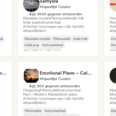
Samyula
Afspeellijst Curator
&gt; 4000 gegeven antwoorden
Klassieke muziek
Filmmuziek
Indie folk
Omg
Indie pop
Instrumentaal
Neo
Artiesten toevoegen aan mijn Spotify-
Art
afspeellijst(en)
afsp
ek
Klassieke muziek
Filmmuziek
Indie folk
Om
Indie pop
Instrumentaal
Neo
Neo / Modern Klassiek
Re
Singer-liedjesschrijver
Solo piano
Calm, Relax at home by Playlist Union
Emotional Piano – Calm Melodies for Focus, Read & Study
Afspeellijst Curator
&gt; 800 gegeven antwoorden
Omgeving
Filmmuziek
Instrumentaal
Kla
Neo / Modern Klassiek
Solo piano
Mod
Artiesten toevoegen aan mijn Spotify-
Art
afspeellijst(en)
afsp
Filmmuziek
Instrumentaal
Kla