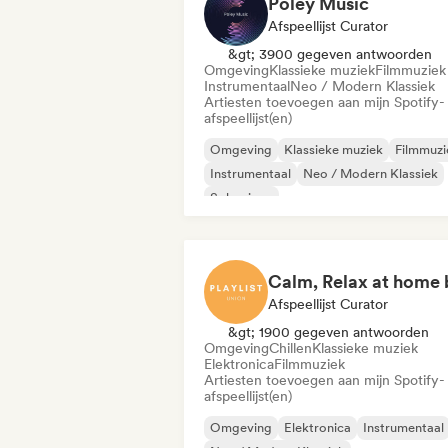
Poley Music
Afspeellijst Curator
&gt; 3900 gegeven antwoorden
Omgeving
Klassieke muziek
Filmmuziek
Instrumentaal
Neo / Modern Klassiek
Artiesten toevoegen aan mijn Spotify-
afspeellijst(en)
Omgeving
Klassieke muziek
Filmmuzi
Instrumentaal
Neo / Modern Klassiek
Solo piano
Afspeellijst Curator
&gt; 1900 gegeven antwoorden
Omgeving
Chillen
Klassieke muziek
Elektronica
Filmmuziek
Artiesten toevoegen aan mijn Spotify-
afspeellijst(en)
Omgeving
Elektronica
Instrumentaal