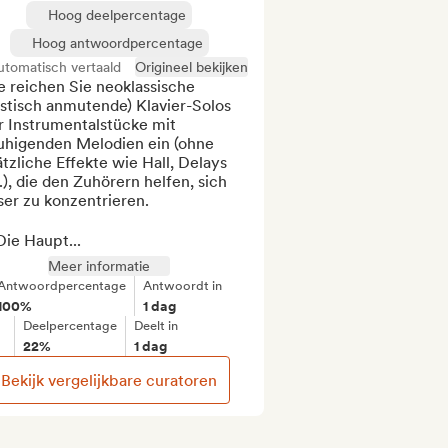
Hoog deelpercentage
Hoog antwoordpercentage
utomatisch vertaald
Origineel bekijken
e reichen Sie neoklassische 
stisch anmutende) Klavier-Solos 
 Instrumentalstücke mit 
uhigenden Melodien ein (ohne 
tzliche Effekte wie Hall, Delays 
), die den Zuhörern helfen, sich 
er zu konzentrieren.

ie Haupt...
Meer informatie
Antwoordpercentage
Antwoordt in
100%
1 dag
Deelpercentage
Deelt in
22%
1 dag
Bekijk vergelijkbare curatoren