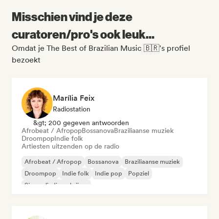
Misschien vind je deze
curatoren/pro's ook leuk...
Omdat je The Best of Brazilian Music 🇧🇷's profiel
bezoekt
Marília Feix
Radiostation
&gt; 200 gegeven antwoorden
Afrobeat / Afropop
Bossanova
Braziliaanse muziek
Droompop
Indie folk
Artiesten uitzenden op de radio
Afrobeat / Afropop
Bossanova
Braziliaanse muziek
Droompop
Indie folk
Indie pop
Popziel
Singer-liedjesschrijver