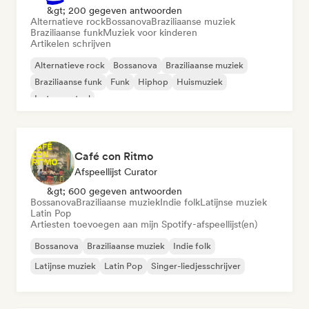
&gt; 200 gegeven antwoorden
Alternatieve rock
Bossanova
Braziliaanse muziek
Braziliaanse funk
Muziek voor kinderen
Artikelen schrijven
Alternatieve rock
Bossanova
Braziliaanse muziek
Braziliaanse funk
Funk
Hiphop
Huismuziek
Instrumentaal
Café con Ritmo
Afspeellijst Curator
&gt; 600 gegeven antwoorden
Bossanova
Braziliaanse muziek
Indie folk
Latijnse muziek
Latin Pop
Artiesten toevoegen aan mijn Spotify-afspeellijst(en)
Bossanova
Braziliaanse muziek
Indie folk
Latijnse muziek
Latin Pop
Singer-liedjesschrijver