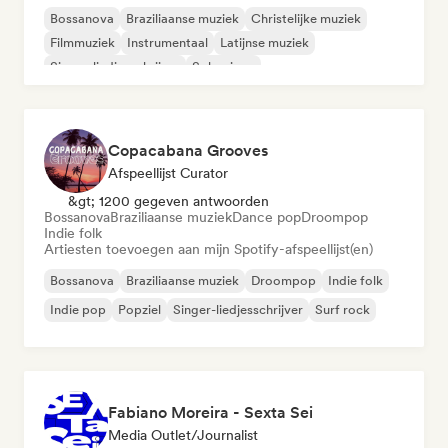
Bossanova
Braziliaanse muziek
Christelijke muziek
Filmmuziek
Instrumentaal
Latijnse muziek
Singer-liedjesschrijver
Solo piano
Copacabana Grooves
Afspeellijst Curator
&gt; 1200 gegeven antwoorden
Bossanova
Braziliaanse muziek
Dance pop
Droompop
Indie folk
Artiesten toevoegen aan mijn Spotify-afspeellijst(en)
Bossanova
Braziliaanse muziek
Droompop
Indie folk
Indie pop
Popziel
Singer-liedjesschrijver
Surf rock
Fabiano Moreira - Sexta Sei
Media Outlet/Journalist