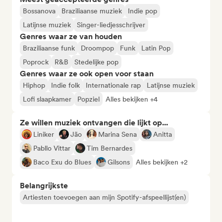
Bossanova
Braziliaanse muziek
Indie pop
Latijnse muziek
Singer-liedjesschrijver
Genres waar ze van houden
Braziliaanse funk
Droompop
Funk
Latin Pop
Poprock
R&B
Stedelijke pop
Genres waar ze ook open voor staan
Hiphop
Indie folk
Internationale rap
Latijnse muziek
Lofi slaapkamer
Popziel
Alles bekijken +4
Ze willen muziek ontvangen die lijkt op...
Liniker
Jão
Marina Sena
Anitta
Pabllo Vittar
Tim Bernardes
Baco Exu do Blues
Gilsons
Alles bekijken +2
Belangrijkste
Artiesten toevoegen aan mijn Spotify-afspeellijst(en)