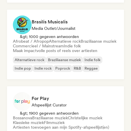
Brasilis Musicalis
Media Outlet/Journalist
&gt; 1000 gegeven antwoorden
Afrobeat / Afropop
Alternatieve rock
Braziliaanse muziek
Commercieel / Mainstream
Indie folk
Maak impactvolle posts of reels over artiesten
Alternatieve rock
Braziliaanse muziek
Indie folk
Indie pop
Indie rock
Poprock
R&B
Reggae
For Play
Afspeellijst Curator
&gt; 1900 gegeven antwoorden
Bossanova
Braziliaanse muziek
Christelijke muziek
Klassieke muziek
Filmmuziek
Artiesten toevoegen aan mijn Spotify-afspeellijst(en)