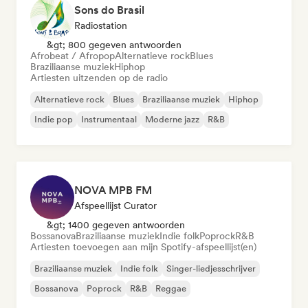
Sons do Brasil
Radiostation
&gt; 800 gegeven antwoorden
Afrobeat / Afropop
Alternatieve rock
Blues
Braziliaanse muziek
Hiphop
Artiesten uitzenden op de radio
Alternatieve rock
Blues
Braziliaanse muziek
Hiphop
Indie pop
Instrumentaal
Moderne jazz
R&B
NOVA MPB FM
Afspeellijst Curator
&gt; 1400 gegeven antwoorden
Bossanova
Braziliaanse muziek
Indie folk
Poprock
R&B
Artiesten toevoegen aan mijn Spotify-afspeellijst(en)
Braziliaanse muziek
Indie folk
Singer-liedjesschrijver
Bossanova
Poprock
R&B
Reggae