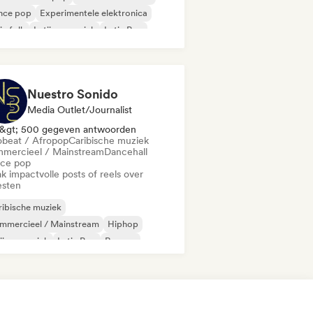
nce pop
Experimentele elektronica
ie folk
Latijnse muziek
Latin Pop
ggae
Nuestro Sonido
Media Outlet/Journalist
&gt; 500 gegeven antwoorden
obeat / Afropop
Caribische muziek
mercieel / Mainstream
Dancehall
ce pop
k impactvolle posts of reels over
esten
ibische muziek
mmercieel / Mainstream
Hiphop
ijnse muziek
Latin Pop
Reggae
ger-liedjesschrijver
robeat / Afropop