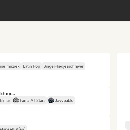
jnse muziek
Latin Pop
Singer-liedjesschrijver
kt op...
 Elmar
Fania All Stars
Javypablo
fspeellijst(en)