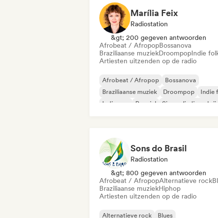
Marília Feix
Radiostation
&gt; 200 gegeven antwoorden
Afrobeat / Afropop
Bossanova
Braziliaanse muziek
Droompop
Indie fol
Artiesten uitzenden op de radio
Afrobeat / Afropop
Bossanova
Braziliaanse muziek
Droompop
Indie 
Indie pop
Popziel
Singer-liedjesschrij
Sons do Brasil
Radiostation
&gt; 800 gegeven antwoorden
Afrobeat / Afropop
Alternatieve rock
B
Braziliaanse muziek
Hiphop
Artiesten uitzenden op de radio
Alternatieve rock
Blues