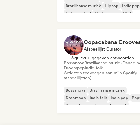
Braziliaanse muziek
Hiphop
Indie pop
Instrumentaal
Moderne jazz
R&B
Copacabana Groove
Afspeellijst Curator
&gt; 1200 gegeven antwoorden
Bossanova
Braziliaanse muziek
Dance p
Droompop
Indie folk
Artiesten toevoegen aan mijn Spotify-
afspeellijst(en)
Bossanova
Braziliaanse muziek
Droompop
Indie folk
Indie pop
Popz
Singer-liedjesschrijver
Surf rock