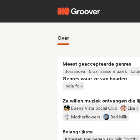
Over
Meest geaccepteerde genres
Bossanova
Braziliaanse muziek
Lati
Genres waar ze van houden
Indie folk
Ze willen muziek ontvangen die lij
Buena Vista Social Club
Elsa y
Motherflowers
Bad Milk
Belangrijkste
Artiesten toevoegen aan mijn Spotify-a