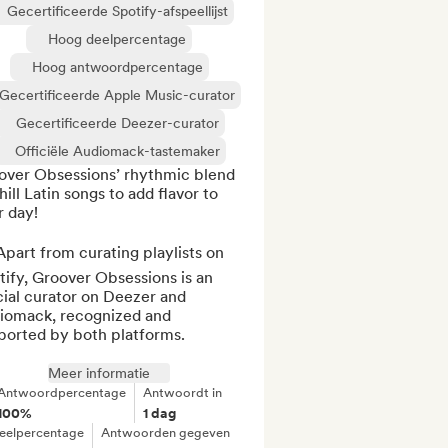
Gecertificeerde Spotify-afspeellijst
Hoog deelpercentage
Hoog antwoordpercentage
Gecertificeerde Apple Music-curator
Gecertificeerde Deezer-curator
Officiële Audiomack-tastemaker
over Obsessions’ rhythmic blend 
hill Latin songs to add flavor to 
 day!

part from curating playlists on 
ify, Groover Obsessions is an 
cial curator on Deezer and 
iomack, recognized and 
ported by both platforms.

Meer informatie
Antwoordpercentage
Antwoordt in
100%
1 dag
eelpercentage
Antwoorden gegeven