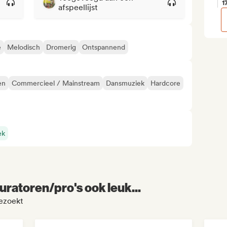
1
afspeellijst
e
Melodisch
Dromerig
Ontspannend
en
Commercieel / Mainstream
Dansmuziek
Hardcore
ek
uratoren/pro's ook leuk...
bezoekt