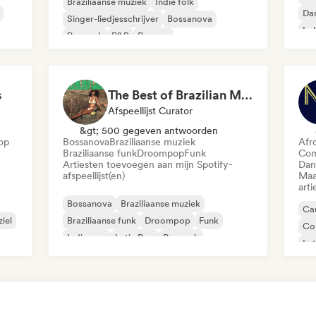
Braziliaanse muziek
Indie folk
Da
Singer-liedjesschrijver
Bossanova
Ind
Poprock
R&B
Reggae
Re
s
The Best of Brazilian Music 🇧🇷
Afspeellijst Curator
&gt; 500 gegeven antwoorden
op
Bossanova
Braziliaanse muziek
Afr
Braziliaanse funk
Droompop
Funk
Com
Artiesten toevoegen aan mijn Spotify-
Dan
afspeellijst(en)
Maa
arti
Bossanova
Braziliaanse muziek
Car
iel
Braziliaanse funk
Droompop
Funk
Co
Indie pop
Latin Pop
Poprock
Lat
Sin
Af