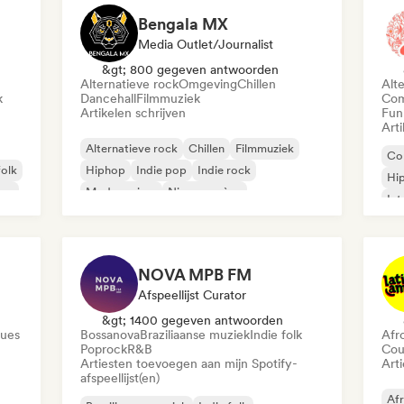
Bengala MX
Media Outlet/Journalist
&gt; 800 gegeven antwoorden
Alternatieve rock
Omgeving
Chillen
Alt
k
Dancehall
Filmmuziek
Com
Artikelen schrijven
Fun
Arti
Alternatieve rock
Chillen
Filmmuziek
Co
folk
Hiphop
Indie pop
Indie rock
Hi
ver
Moderne jazz
Nieuwe scène
Int
Lat
NOVA MPB FM
Afspeellijst Curator
&gt; 1400 gegeven antwoorden
lues
Bossanova
Braziliaanse muziek
Indie folk
Afr
Poprock
R&B
Cou
Artiesten toevoegen aan mijn Spotify-
Art
afspeellijst(en)
Af