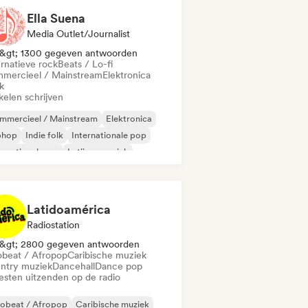
Ella Suena
Media Outlet/Journalist
&gt; 1300 gegeven antwoorden
ernatieve rock
Beats / Lo-fi
mercieel / Mainstream
Elektronica
k
kelen schrijven
mmercieel / Mainstream
Elektronica
phop
Indie folk
Internationale pop
ernationale rap
Latijnse muziek
in Pop
Latidoamérica
Radiostation
&gt; 2800 gegeven antwoorden
obeat / Afropop
Caribische muziek
ntry muziek
Dancehall
Dance pop
iesten uitzenden op de radio
robeat / Afropop
Caribische muziek