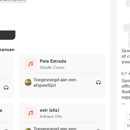
 kansen
Gro
of c
Pela Estrada
your
Giselle Couto
👉 A
Toegevoegd aan een
Spot
afspeellijst
offi
Aud
sup
...
sa
estr (ella)
Adriano Dfe
D
Toegevoegd aan een