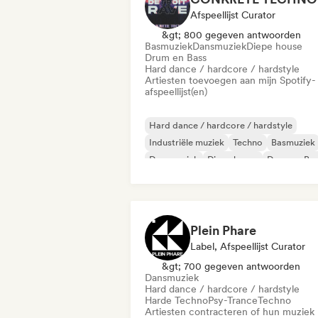
Afspeellijst Curator
&gt; 800 gegeven antwoorden
Basmuziek
Dansmuziek
Diepe house
Drum en Bass
Hard dance / hardcore / hardstyle
Artiesten toevoegen aan mijn Spotify-
afspeellijst(en)
Hard dance / hardcore / hardstyle
Industriële muziek
Techno
Basmuziek
Dansmuziek
Diepe house
Drum en Ba
Harde Techno
Plein Phare
Label, Afspeellijst Curator
&gt; 700 gegeven antwoorden
Dansmuziek
Hard dance / hardcore / hardstyle
Harde Techno
Psy-Trance
Techno
Artiesten contracteren of hun muziek