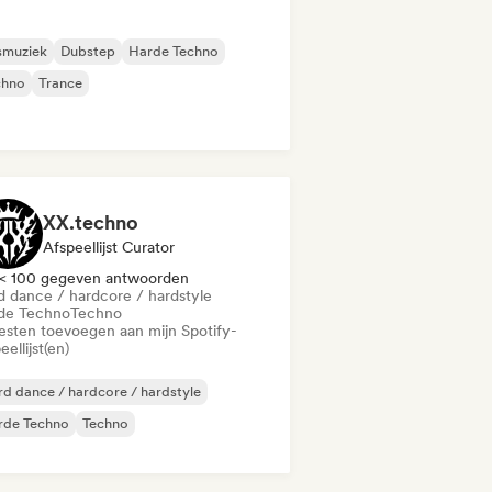
smuziek
Dubstep
Harde Techno
chno
Trance
XX.techno
Afspeellijst Curator
< 100 gegeven antwoorden
d dance / hardcore / hardstyle
de Techno
Techno
iesten toevoegen aan mijn Spotify-
eellijst(en)
d dance / hardcore / hardstyle
rde Techno
Techno