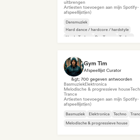
uitbrengen
Artiesten toevoegen aan mijn Spotify-
afspeellijst(en)
Dansmuziek
Hard dance / hardcore / hardstyle
Harde Techno
Psy-Trance
Techno
Trance
Gym Tim
Afspeellijst Curator
&gt; 700 gegeven antwoorden
Basmuziek
Elektronica
Melodische & progressieve house
Tec
Trance
Artiesten toevoegen aan mijn Spotify-
afspeellijst(en)
Basmuziek
Elektronica
Techno
Tran
Melodische & progressieve house