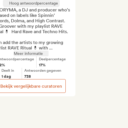
Hoog antwoordpercentage
 ORYMA, a DJ and producer who’s 
ased on labels like Spinnin’ 
rds, Dolma, and High Contrast. 
Groover with my playlist RAVE 
al 💊  Hard Rave and Techno Hits.

n add the artists to my growing 
list RAVE Ritual 💊 with ...
Meer informatie
ntwoordpercentage
Deelpercentage
2%
17%
Deelt in
Antwoorden gegeven
1 dag
738
Bekijk vergelijkbare curatoren