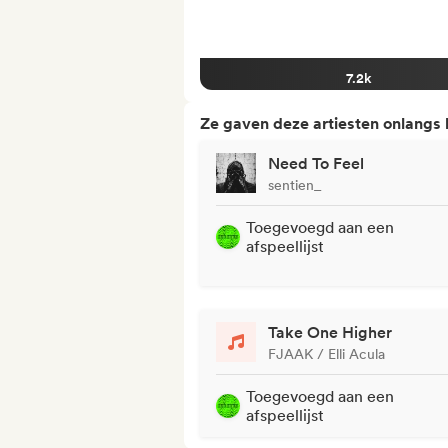
7.2k
Ze gaven deze artiesten onlangs
Need To Feel
sentien_
Toegevoegd aan een
afspeellijst
Take One Higher
FJAAK / Elli Acula
Toegevoegd aan een
afspeellijst