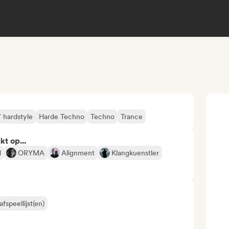
 hardstyle
Harde Techno
Techno
Trance
kt op...
d
ORYMA
Alignment
Klangkuenstler
fspeellijst(en)