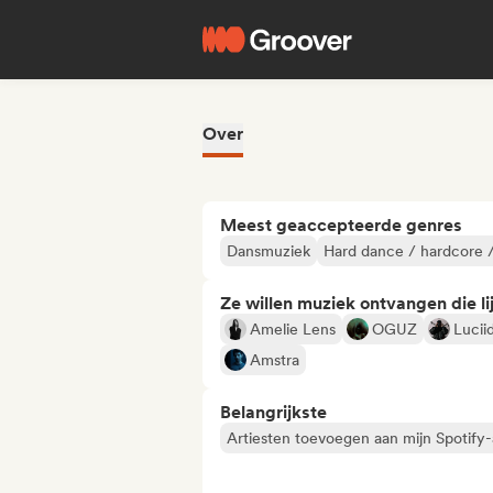
Over
Meest geaccepteerde genres
Dansmuziek
Hard dance / hardcore /
Ze willen muziek ontvangen die lij
Amelie Lens
OGUZ
Lucii
Amstra
Belangrijkste
Artiesten toevoegen aan mijn Spotify-a