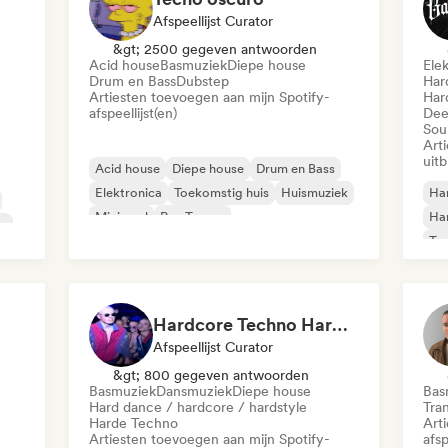
Afspeellijst Curator
&gt; 2500 gegeven antwoorden
Acid house
Basmuziek
Diepe house
Ele
Drum en Bass
Dubstep
Har
Artiesten toevoegen aan mijn Spotify-
Har
afspeellijst(en)
Dee
Sou
Art
uit
Acid house
Diepe house
Drum en Bass
Elektronica
Toekomstig huis
Huismuziek
Har
Minimaal
Psy-Trance
Ha
ss
Tr
Hardcore Techno Hardstyle
Afspeellijst Curator
&gt; 800 gegeven antwoorden
Basmuziek
Dansmuziek
Diepe house
Bas
Hard dance / hardcore / hardstyle
Tra
Harde Techno
Art
Artiesten toevoegen aan mijn Spotify-
afsp