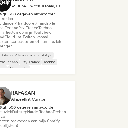
Youtube/Twitch-Kanaal, Label
&gt; 600 gegeven antwoorden
ktronica
d dance / hardcore / hardstyle
de Techno
Psy-Trance
Techno
l artiesten op mijn YouTube-,
ndCloud- of Twitch-kanaal
iesten contracteren of hun muziek
brengen
d dance / hardcore / hardstyle
rde Techno
Psy-Trance
Techno
ance
Elektronica
RAFASAN
Afspeellijst Curator
&gt; 500 gegeven antwoorden
muziek
Dubstep
Harde Techno
Techno
nce
iesten toevoegen aan mijn Spotify-
eellijst(en)