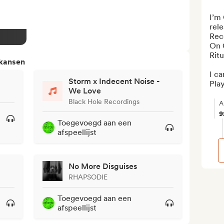
I’m
rele
Reco
On 
Ritu
 kansen
I ca
Storm x Indecent Noise -
Play
We Love
Black Hole Recordings
A
9
Toegevoegd aan een
afspeellijst
No More Disguises
RHAPSODIE
Toegevoegd aan een
afspeellijst