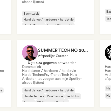
afspeellijst(en)
Ba
Basmuziek
Te
Hard dance / hardcore / hardstyle
Harde Techno
Industriële muziek
Dansmuziek
Diepe house
Tech Huis
Techno
SUMMER TECHNO 2026 ☀️ PARTY HARD by Sebastian Bronk
Afspeellijst Curator
&gt; 400 gegeven antwoorden
Dansmuziek
Har
hno
Hard dance / hardcore / hardstyle
Har
Harde Techno
Psy-Trance
Tech Huis
Art
Artiesten toevoegen aan mijn Spotify-
afsp
afspeellijst(en)
Har
ce
Hard dance / hardcore / hardstyle
Ha
Harde Techno
Psy-Trance
Tech Huis
Techno
UK Garage / Bassline
Dansmuziek