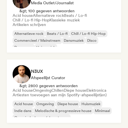
Media Outlet/Journalist
&gt; 100 gegeven antwoorden
Acid house
Alternatieve rock
Beats / Lo-fi
Chill / Lo-fi Hip-Hop
Klassieke muziek
Artikelen schrijven
Alternatieve rock
Beats / Lo-fi
Chill / Lo-fi Hip-Hop
Commercieel / Mainstream
Dansmuziek
Disco
Droompop
Huismuziek
N3UX
Afspeellijst Curator
&gt; 2800 gegeven antwoorden
Acid house
Omgeving
Chillen
Diepe house
Elektronica
Artiesten toevoegen aan mijn Spotify-afspeellijst(en)
Acid house
Omgeving
Diepe house
Huismuziek
Indie dans
Melodische & progressieve house
Minimaal
Organische house / downtempo