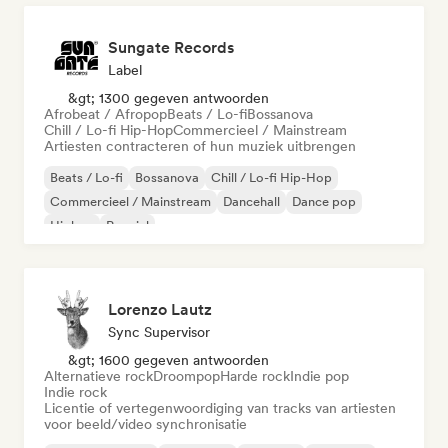
Sungate Records
Label
&gt; 1300 gegeven antwoorden
Afrobeat / Afropop
Beats / Lo-fi
Bossanova
Chill / Lo-fi Hip-Hop
Commercieel / Mainstream
Artiesten contracteren of hun muziek uitbrengen
Beats / Lo-fi
Bossanova
Chill / Lo-fi Hip-Hop
Commercieel / Mainstream
Dancehall
Dance pop
Hiphop
Popziel
Lorenzo Lautz
Sync Supervisor
&gt; 1600 gegeven antwoorden
Alternatieve rock
Droompop
Harde rock
Indie pop
Indie rock
Licentie of vertegenwoordiging van tracks van artiesten
voor beeld/video synchronisatie