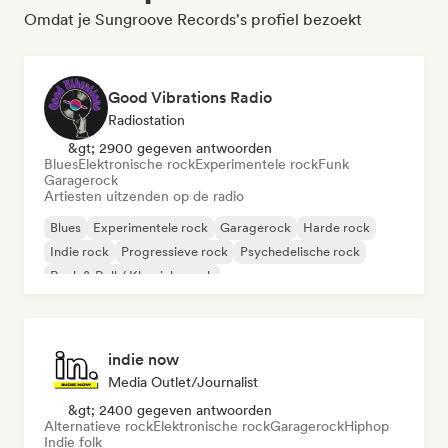
Omdat je Sungroove Records's profiel bezoekt
Good Vibrations Radio
Radiostation
&gt; 2900 gegeven antwoorden
Blues
Elektronische rock
Experimentele rock
Funk
Garagerock
Artiesten uitzenden op de radio
Blues
Experimentele rock
Garagerock
Harde rock
Indie rock
Progressieve rock
Psychedelische rock
Rock & Roll / Klassieke rock
indie now
Media Outlet/Journalist
&gt; 2400 gegeven antwoorden
Alternatieve rock
Elektronische rock
Garagerock
Hiphop
Indie folk