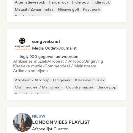
Alternatieve rock
Harde rock
Indie pop
Indie rock
Metaal / Zwaar metaal
Nieuwe golf
Post punk
Psychedelische rock
songweb.net
Media Outlet/Journalist
&gt; 900 gegeven antwoorden
Afrikaanse muziek
Afrobeat / Afropop
Omgeving
Klassieke muziek
Commercieel / Mainstream
Artikelen schrijven
Afrobeat / Afropop
Omgeving
Klassieke muziek
Commercieel / Mainstream
Country muziek
Dance pop
Boor/Trui
Hiphop
NIEUW
LONDON VIBES PLAYLIST
Afspeellijst Curator