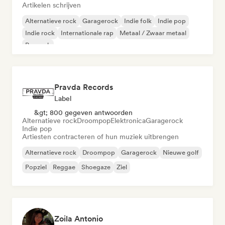
Artikelen schrijven
Alternatieve rock
Garagerock
Indie folk
Indie pop
Indie rock
Internationale rap
Metaal / Zwaar metaal
Poprock
Pravda Records
Label
&gt; 800 gegeven antwoorden
Alternatieve rock
Droompop
Elektronica
Garagerock
Indie pop
Artiesten contracteren of hun muziek uitbrengen
Alternatieve rock
Droompop
Garagerock
Nieuwe golf
Popziel
Reggae
Shoegaze
Ziel
Zoila Antonio