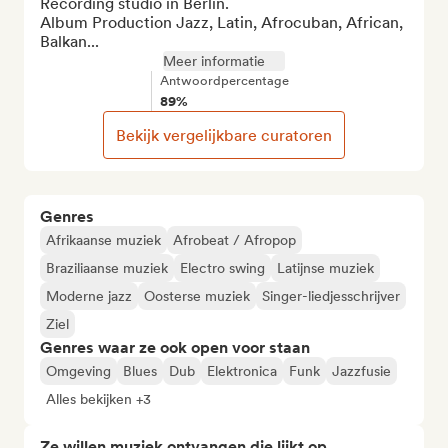
Recording studio in Berlin.

Album Production Jazz, Latin, Afrocuban, African, 
Balkan...
Meer informatie
Antwoordpercentage
89%
Bekijk vergelijkbare curatoren
Genres
Afrikaanse muziek
Afrobeat / Afropop
Braziliaanse muziek
Electro swing
Latijnse muziek
Moderne jazz
Oosterse muziek
Singer-liedjesschrijver
Ziel
Genres waar ze ook open voor staan
Omgeving
Blues
Dub
Elektronica
Funk
Jazzfusie
Alles bekijken +3
Ze willen muziek ontvangen die lijkt op...