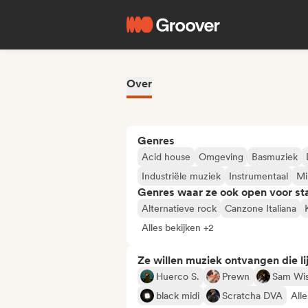
Over
Genres
Acid house
Omgeving
Basmuziek
Industriële muziek
Instrumentaal
Mi
Genres waar ze ook open voor st
Alternatieve rock
Canzone Italiana
Alles bekijken +2
Ze willen muziek ontvangen die lij
Huerco S.
Prewn
Sam Wi
black midi
Scratcha DVA
Alle