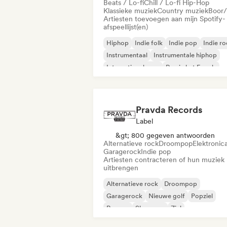
Beats / Lo-fi
Chill / Lo-fi Hip-Hop
Klassieke muziek
Country muziek
Boor/
Artiesten toevoegen aan mijn Spotify-
afspeellijst(en)
Hiphop
Indie folk
Indie pop
Indie r
Instrumentaal
Instrumentale hiphop
Internationale rap
Rap in het Engels
Pravda Records
Label
&gt; 800 gegeven antwoorden
Alternatieve rock
Droompop
Elektronic
Garagerock
Indie pop
Artiesten contracteren of hun muziek
uitbrengen
Alternatieve rock
Droompop
Garagerock
Nieuwe golf
Popziel
Reggae
Shoegaze
Ziel