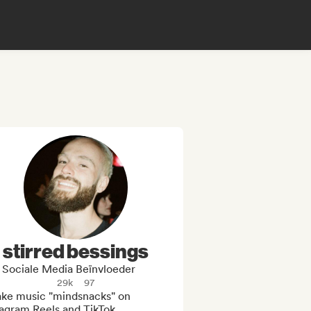
stirred bessings
Sociale Media Beïnvloeder
29k
97
ake music "mindsnacks" on 
agram Reels and TikTok.
