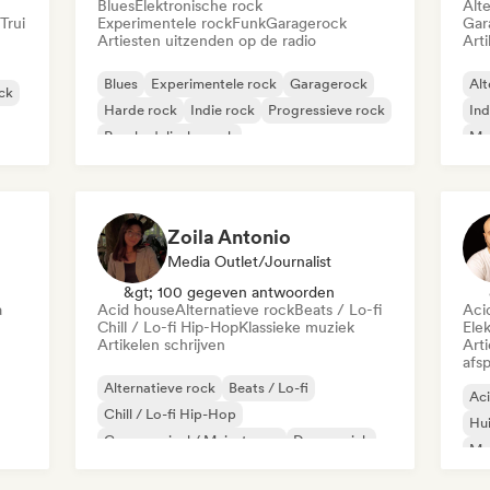
Blues
Elektronische rock
Alt
Trui
Experimentele rock
Funk
Garagerock
Gar
Artiesten uitzenden op de radio
Arti
Blues
Experimentele rock
Garagerock
Alt
ock
Harde rock
Indie rock
Progressieve rock
Ind
Psychedelische rock
Met
Rock & Roll / Klassieke rock
Zoila Antonio
Media Outlet/Journalist
&gt; 100 gegeven antwoorden
a
Acid house
Alternatieve rock
Beats / Lo-fi
Aci
Chill / Lo-fi Hip-Hop
Klassieke muziek
Ele
Artikelen schrijven
Art
afsp
Alternatieve rock
Beats / Lo-fi
Ac
Chill / Lo-fi Hip-Hop
Hu
Commercieel / Mainstream
Dansmuziek
Mel
Disco
Droompop
Huismuziek
Mi