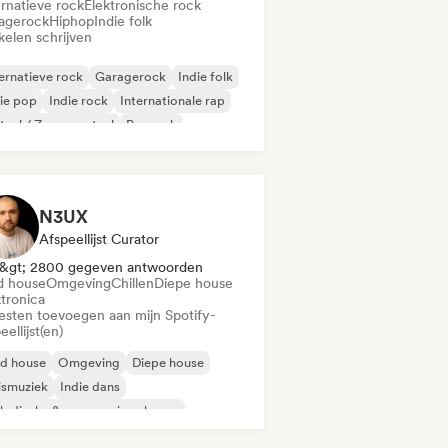
ernatieve rock
Elektronische rock
agerock
Hiphop
Indie folk
kelen schrijven
ernatieve rock
Garagerock
Indie folk
ie pop
Indie rock
Internationale rap
aal / Zwaar metaal
Poprock
N3UX
Afspeellijst Curator
&gt; 2800 gegeven antwoorden
d house
Omgeving
Chillen
Diepe house
ktronica
iesten toevoegen aan mijn Spotify-
eellijst(en)
id house
Omgeving
Diepe house
ismuziek
Indie dans
odische & progressieve house
nimaal
Organische house / downtempo