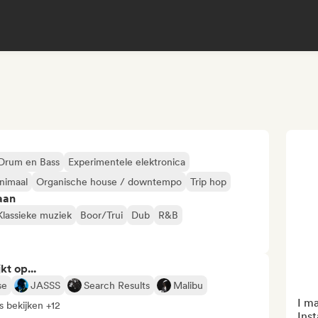
Drum en Bass
Experimentele elektronica
nimaal
Organische house / downtempo
Trip hop
aan
Klassieke muziek
Boor/Trui
Dub
R&B
kt op...
se
JASSS
Search Results
Malibu
I m
s bekijken +12
Inst