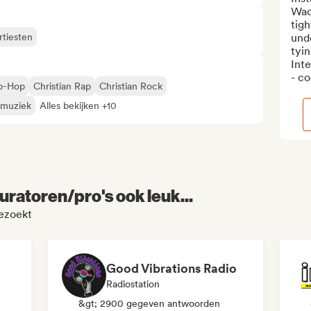
Wac
tigh
rtiesten
und
tyin
Inte
- co
ip-Hop
Christian Rap
Christian Rock
 muziek
Alles bekijken +10
uratoren/pro's ook leuk...
bezoekt
Good Vibrations Radio
Radiostation
&gt; 2900 gegeven antwoorden