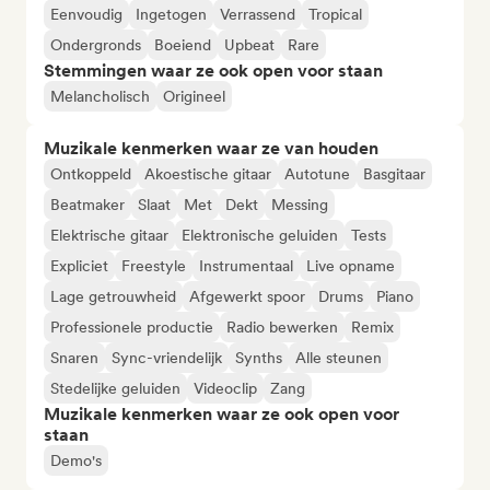
Eenvoudig
Ingetogen
Verrassend
Tropical
Ondergronds
Boeiend
Upbeat
Rare
Stemmingen waar ze ook open voor staan
Melancholisch
Origineel
Muzikale kenmerken waar ze van houden
Ontkoppeld
Akoestische gitaar
Autotune
Basgitaar
Beatmaker
Slaat
Met
Dekt
Messing
Elektrische gitaar
Elektronische geluiden
Tests
Expliciet
Freestyle
Instrumentaal
Live opname
Lage getrouwheid
Afgewerkt spoor
Drums
Piano
Professionele productie
Radio bewerken
Remix
Snaren
Sync-vriendelijk
Synths
Alle steunen
Stedelijke geluiden
Videoclip
Zang
Muzikale kenmerken waar ze ook open voor
staan
Demo's