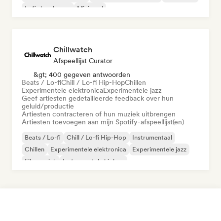
Lofi slaapkamer
Minimaal
Chillwatch
Afspeellijst Curator
&gt; 400 gegeven antwoorden
Beats / Lo-fi
Chill / Lo-fi Hip-Hop
Chillen
Experimentele elektronica
Experimentele jazz
Geef artiesten gedetailleerde feedback over hun
geluid/productie
Artiesten contracteren of hun muziek uitbrengen
Artiesten toevoegen aan mijn Spotify-afspeellijst(en)
Beats / Lo-fi
Chill / Lo-fi Hip-Hop
Instrumentaal
Chillen
Experimentele elektronica
Experimentele jazz
Filmmuziek
Instrumentale hiphop