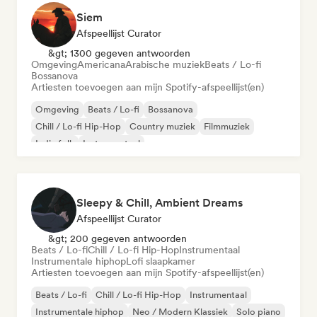
Siem
Afspeellijst Curator
&gt; 1300 gegeven antwoorden
Omgeving
Americana
Arabische muziek
Beats / Lo-fi
Bossanova
Artiesten toevoegen aan mijn Spotify-afspeellijst(en)
Omgeving
Beats / Lo-fi
Bossanova
Chill / Lo-fi Hip-Hop
Country muziek
Filmmuziek
Indie folk
Instrumentaal
Sleepy & Chill, Ambient Dreams
Afspeellijst Curator
&gt; 200 gegeven antwoorden
Beats / Lo-fi
Chill / Lo-fi Hip-Hop
Instrumentaal
Instrumentale hiphop
Lofi slaapkamer
Artiesten toevoegen aan mijn Spotify-afspeellijst(en)
Beats / Lo-fi
Chill / Lo-fi Hip-Hop
Instrumentaal
Instrumentale hiphop
Neo / Modern Klassiek
Solo piano