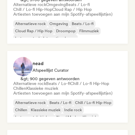
Alternatieve rock
Omgeving
Beats / Lo-fi
Chill / Lo-fi Hip-Hop
Cloud Rap / Hip Hop
Artiesten toevoegen aan mijn Spotify-afspeellijst(en)
Alternatieve rock
Omgeving
Beats / Lo-fi
Cloud Rap / Hip Hop
Droompop
Filmmuziek
Instrumentaal
Internationale pop
nead
Afspeellijst Curator
&gt; 900 gegeven antwoorden
Alternatieve rock
Beats / Lo-fi
Chill / Lo-fi Hip-Hop
Chillen
Klassieke muziek
Artiesten toevoegen aan mijn Spotify-afspeellijst(en)
Alternatieve rock
Beats / Lo-fi
Chill / Lo-fi Hip-Hop
Chillen
Klassieke muziek
Indie rock
Instrumentale hiphop
Neo / Modern Klassiek