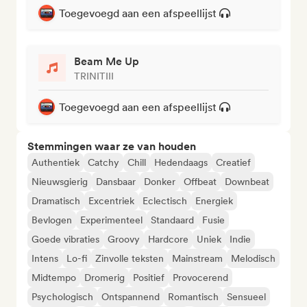
Toegevoegd aan een afspeellijst
Beam Me Up
TRINITIII
Toegevoegd aan een afspeellijst
Stemmingen waar ze van houden
Authentiek
Catchy
Chill
Hedendaags
Creatief
Nieuwsgierig
Dansbaar
Donker
Offbeat
Downbeat
Dramatisch
Excentriek
Eclectisch
Energiek
Bevlogen
Experimenteel
Standaard
Fusie
Goede vibraties
Groovy
Hardcore
Uniek
Indie
Intens
Lo-fi
Zinvolle teksten
Mainstream
Melodisch
Midtempo
Dromerig
Positief
Provocerend
Psychologisch
Ontspannend
Romantisch
Sensueel