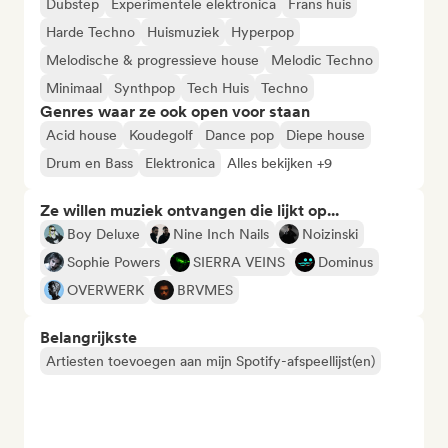
Dubstep
Experimentele elektronica
Frans huis
Harde Techno
Huismuziek
Hyperpop
Melodische & progressieve house
Melodic Techno
Minimaal
Synthpop
Tech Huis
Techno
Genres waar ze ook open voor staan
Acid house
Koudegolf
Dance pop
Diepe house
Drum en Bass
Elektronica
Alles bekijken +9
Ze willen muziek ontvangen die lijkt op...
Boy Deluxe
Nine Inch Nails
Noizinski
Sophie Powers
SIERRA VEINS
Dominus
OVERWERK
BRVMES
Belangrijkste
Artiesten toevoegen aan mijn Spotify-afspeellijst(en)