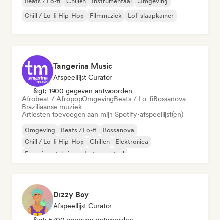
Beats / Lo-fi
Chillen
Instrumentaal
Omgeving
Chill / Lo-fi Hip-Hop
Filmmuziek
Lofi slaapkamer
Tangerina Music
Afspeellijst Curator
&gt; 1900 gegeven antwoorden
Afrobeat / Afropop
Omgeving
Beats / Lo-fi
Bossanova
Braziliaanse muziek
Artiesten toevoegen aan mijn Spotify-afspeellijst(en)
Omgeving
Beats / Lo-fi
Bossanova
Chill / Lo-fi Hip-Hop
Chillen
Elektronica
Experimentele jazz
Instrumentaal
Dizzy Boy
Afspeellijst Curator
&gt; 5700 gegeven antwoorden