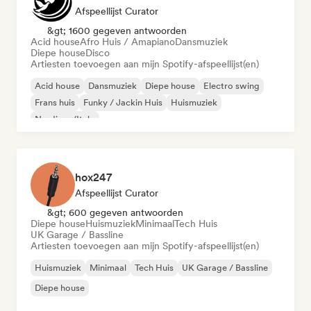
Afspeellijst Curator
&gt; 1600 gegeven antwoorden
Acid house
Afro Huis / Amapiano
Dansmuziek
Diepe house
Disco
Artiesten toevoegen aan mijn Spotify-afspeellijst(en)
Acid house
Dansmuziek
Diepe house
Electro swing
Frans huis
Funky / Jackin Huis
Huismuziek
Nu-disco/Italo
hox247
Afspeellijst Curator
&gt; 600 gegeven antwoorden
Diepe house
Huismuziek
Minimaal
Tech Huis
UK Garage / Bassline
Artiesten toevoegen aan mijn Spotify-afspeellijst(en)
Huismuziek
Minimaal
Tech Huis
UK Garage / Bassline
Diepe house