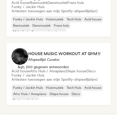
Acid house
Basmuziek
Dansmuziek
Frans huis
Funky / Jackin Huis
Artiesten toevoegen aan mijn Spotify-afspeellijst(en)
Funky / Jackin Huis
Huismuziek
Tech Huis
Acid house
Basmuziek
Dansmuziek
Frans huis
Melodische & progressieve house
HOUSE MUSIC WORKOUT AT GYM🤘
Afspeellijst Curator
&gt; 200 gegeven antwoorden
Acid house
Afro Huis / Amapiano
Diepe house
Disco
Funky / Jackin Huis
Artiesten toevoegen aan mijn Spotify-afspeellijst(en)
Funky / Jackin Huis
Huismuziek
Tech Huis
Acid house
Afro Huis / Amapiano
Diepe house
Disco
Toekomstig huis