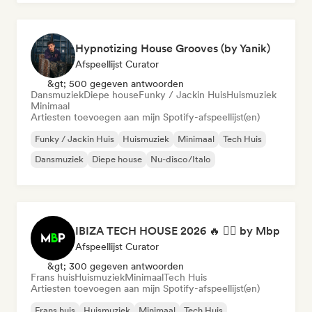
Hypnotizing House Grooves (by Yanik)
Afspeellijst Curator
&gt; 500 gegeven antwoorden
Dansmuziek
Diepe house
Funky / Jackin Huis
Huismuziek
Minimaal
Artiesten toevoegen aan mijn Spotify-afspeellijst(en)
Funky / Jackin Huis
Huismuziek
Minimaal
Tech Huis
Dansmuziek
Diepe house
Nu-disco/Italo
IBIZA TECH HOUSE 2026 🔥 😮‍💨 by Mbp
Afspeellijst Curator
&gt; 300 gegeven antwoorden
Frans huis
Huismuziek
Minimaal
Tech Huis
Artiesten toevoegen aan mijn Spotify-afspeellijst(en)
Frans huis
Huismuziek
Minimaal
Tech Huis