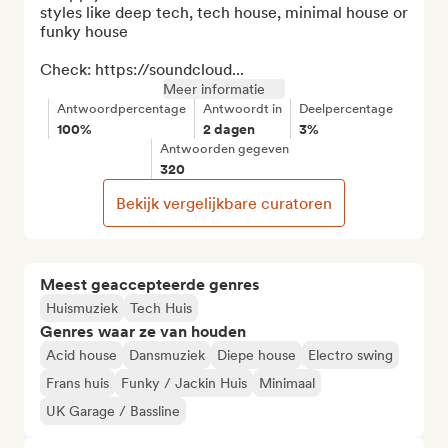
styles like deep tech, tech house, minimal house or 
funky house

Check: https://soundcloud...
Meer informatie
Antwoordpercentage
Antwoordt in
Deelpercentage
100%
2 dagen
3%
Antwoorden gegeven
320
Bekijk vergelijkbare curatoren
Meest geaccepteerde genres
Huismuziek
Tech Huis
Genres waar ze van houden
Acid house
Dansmuziek
Diepe house
Electro swing
Frans huis
Funky / Jackin Huis
Minimaal
UK Garage / Bassline