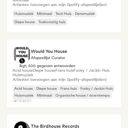
Minimaal
Artiesten toevoegen aan mijn Spotify-afspeellijst(en)
Huismuziek
Minimaal
Tech Huis
Dansmuziek
Diepe house
Toekomstig huis
Would You House
Afspeellijst Curator
&gt; 500 gegeven antwoorden
Acid house
Diepe house
Frans huis
Funky / Jackin Huis
Huismuziek
Artiesten toevoegen aan mijn Spotify-afspeellijst(en)
Acid house
Diepe house
Frans huis
Funky / Jackin Huis
Huismuziek
Minimaal
Organische house / downtempo
Tech Huis
The Birdhouse Records