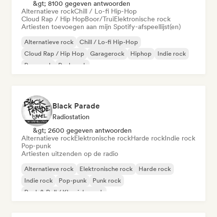
&gt; 8100 gegeven antwoorden
Alternatieve rock
Chill / Lo-fi Hip-Hop
Cloud Rap / Hip Hop
Boor/Trui
Elektronische rock
Artiesten toevoegen aan mijn Spotify-afspeellijst(en)
Alternatieve rock
Chill / Lo-fi Hip-Hop
Cloud Rap / Hip Hop
Garagerock
Hiphop
Indie rock
Pop-punk
Punk rock
Black Parade
Radiostation
&gt; 2600 gegeven antwoorden
Alternatieve rock
Elektronische rock
Harde rock
Indie rock
Pop-punk
Artiesten uitzenden op de radio
Alternatieve rock
Elektronische rock
Harde rock
Indie rock
Pop-punk
Punk rock
Rock & Roll / Klassieke rock