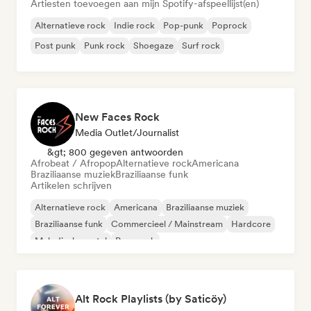
Artiesten toevoegen aan mijn Spotify-afspeellijst(en)
Alternatieve rock
Indie rock
Pop-punk
Poprock
Post punk
Punk rock
Shoegaze
Surf rock
New Faces Rock
Media Outlet/Journalist
&gt; 800 gegeven antwoorden
Afrobeat / Afropop
Alternatieve rock
Americana
Braziliaanse muziek
Braziliaanse funk
Artikelen schrijven
Alternatieve rock
Americana
Braziliaanse muziek
Braziliaanse funk
Commercieel / Mainstream
Hardcore
Melodische metal
Pop-punk
Alt Rock Playlists (by Saticöy)