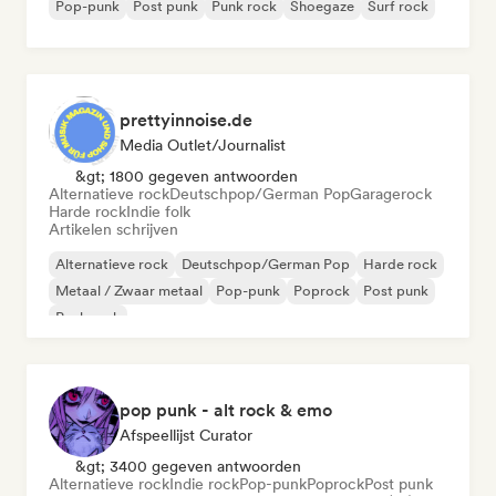
Pop-punk
Post punk
Punk rock
Shoegaze
Surf rock
prettyinnoise.de
Media Outlet/Journalist
&gt; 1800 gegeven antwoorden
Alternatieve rock
Deutschpop/German Pop
Garagerock
Harde rock
Indie folk
Artikelen schrijven
Alternatieve rock
Deutschpop/German Pop
Harde rock
Metaal / Zwaar metaal
Pop-punk
Poprock
Post punk
Punk rock
pop punk - alt rock & emo
Afspeellijst Curator
&gt; 3400 gegeven antwoorden
Alternatieve rock
Indie rock
Pop-punk
Poprock
Post punk