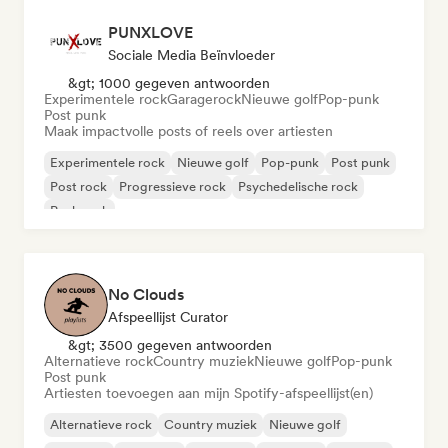
PUNXLOVE
Sociale Media Beïnvloeder
&gt; 1000 gegeven antwoorden
Experimentele rock
Garagerock
Nieuwe golf
Pop-punk
Post punk
Maak impactvolle posts of reels over artiesten
Experimentele rock
Nieuwe golf
Pop-punk
Post punk
Post rock
Progressieve rock
Psychedelische rock
Punk rock
No Clouds
Afspeellijst Curator
&gt; 3500 gegeven antwoorden
Alternatieve rock
Country muziek
Nieuwe golf
Pop-punk
Post punk
Artiesten toevoegen aan mijn Spotify-afspeellijst(en)
Alternatieve rock
Country muziek
Nieuwe golf