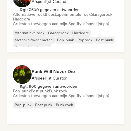
Afspeellijst Curator
&gt; 3600 gegeven antwoorden
Alternatieve rock
Blues
Experimentele rock
Garagerock
Hardcore
Artiesten toevoegen aan mijn Spotify-afspeellijst(en)
Alternatieve rock
Garagerock
Hardcore
Metaal / Zwaar metaal
Pop-punk
Poprock
Post punk
Psychedelische rock
Punk Will Never Die
Afspeellijst Curator
&gt; 900 gegeven antwoorden
Pop-punk
Post punk
Punk rock
Artiesten toevoegen aan mijn Spotify-afspeellijst(en)
Pop-punk
Post punk
Punk rock