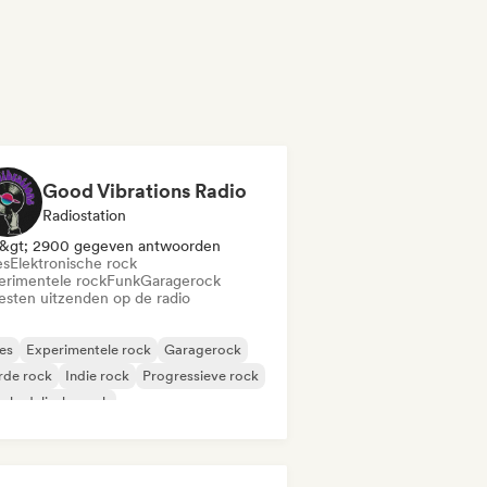
Good Vibrations Radio
Radiostation
&gt; 2900 gegeven antwoorden
es
Elektronische rock
erimentele rock
Funk
Garagerock
iesten uitzenden op de radio
es
Experimentele rock
Garagerock
rde rock
Indie rock
Progressieve rock
chedelische rock
k & Roll / Klassieke rock