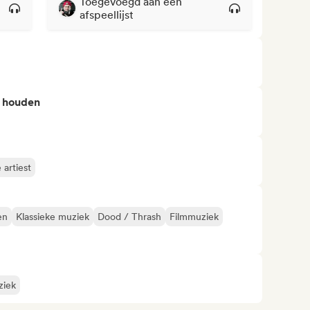
Toegevoegd aan een
afspeellijst
n houden
artiest
en
Klassieke muziek
Dood / Thrash
Filmmuziek
ziek