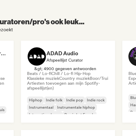
uratoren/pro's ook leuk...
ezoekt
Dreamers Island Entertainment
ADAD Audio
Afspeellijst Curator
&gt; 4900 gegeven antwoorden
Beats / Lo-fi
Chill / Lo-fi Hip-Hop
Blu
use
Klassieke muziek
Country muziek
Boor/Trui
Exp
den
Artiesten toevoegen aan mijn Spotify-
Art
afspeellijst(en)
Blu
Hiphop
Indie folk
Indie pop
Indie rock
Ha
Instrumentaal
Instrumentale hiphop
uis
Psy
Internationale rap
Rap in het Engels
Roc