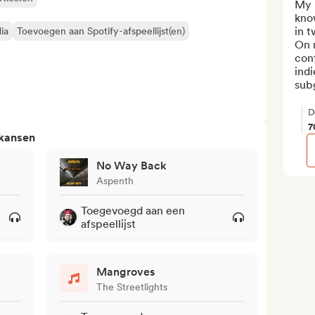
My 
know
in t
ia
Toevoegen aan Spotify-afspeellijst(en)
On m
cont
indi
subg
D
7
 kansen
No Way Back
Aspenth
Toegevoegd aan een
afspeellijst
Mangroves
The Streetlights