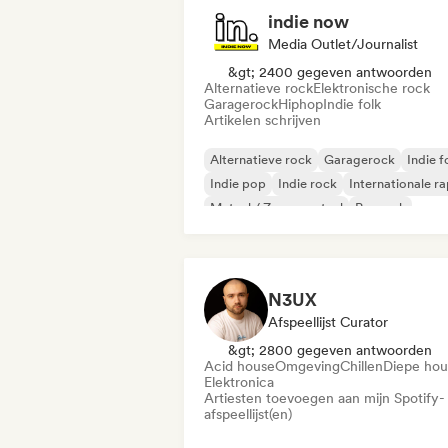
indie now
Media Outlet/Journalist
&gt; 2400 gegeven antwoorden
Alternatieve rock
Elektronische rock
Garagerock
Hiphop
Indie folk
Artikelen schrijven
Alternatieve rock
Garagerock
Indie f
Indie pop
Indie rock
Internationale r
Metaal / Zwaar metaal
Poprock
N3UX
Afspeellijst Curator
&gt; 2800 gegeven antwoorden
Acid house
Omgeving
Chillen
Diepe hou
Elektronica
Artiesten toevoegen aan mijn Spotify-
afspeellijst(en)