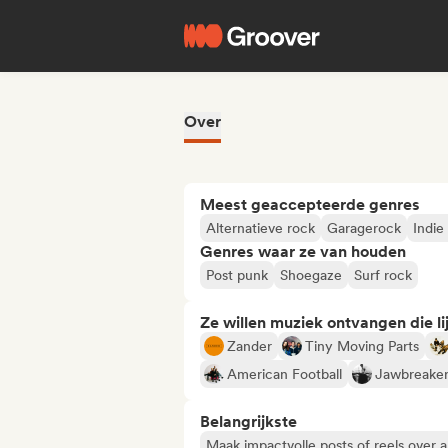
Over
Meest geaccepteerde genres
Alternatieve rock
Garagerock
Indie
Genres waar ze van houden
Post punk
Shoegaze
Surf rock
Ze willen muziek ontvangen die lij
Zander
Tiny Moving Parts
American Football
Jawbreake
Belangrijkste
Maak impactvolle posts of reels over a