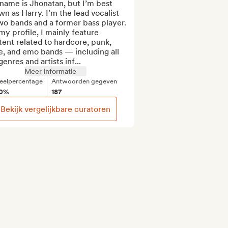
name is Jhonatan, but I’m best 
n as Harry. I’m the lead vocalist 
wo bands and a former bass player. 
y profile, I mainly feature 
ent related to hardcore, punk, 
e, and emo bands — including all 
enres and artists inf...
Meer informatie
eelpercentage
Antwoorden gegeven
0%
187
Bekijk vergelijkbare curatoren