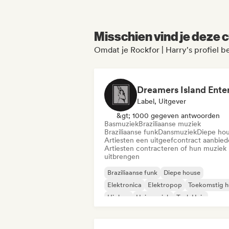
Misschien vind je deze c
Omdat je Rockfor | Harry's profiel b
Label, Uitgever
&gt; 1000 gegeven antwoorden
Basmuziek
Braziliaanse muziek
Braziliaanse funk
Dansmuziek
Diepe ho
Artiesten een uitgeefcontract aanbie
Artiesten contracteren of hun muziek
uitbrengen
Braziliaanse funk
Diepe house
Elektronica
Elektropop
Toekomstig h
Hiphop
Huismuziek
Tech Huis