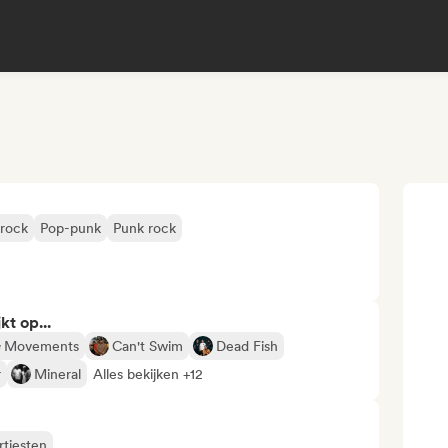
 rock
Pop-punk
Punk rock
kt op...
Movements
Can't Swim
Dead Fish
r
Mineral
Alles bekijken +12
rtiesten