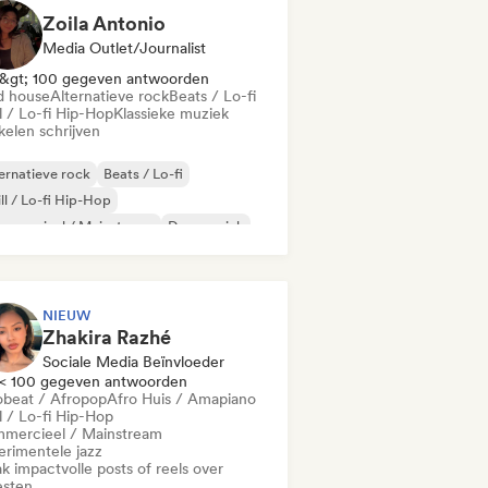
Zoila Antonio
Media Outlet/Journalist
&gt; 100 gegeven antwoorden
d house
Alternatieve rock
Beats / Lo-fi
l / Lo-fi Hip-Hop
Klassieke muziek
kelen schrijven
ernatieve rock
Beats / Lo-fi
ll / Lo-fi Hip-Hop
mmercieel / Mainstream
Dansmuziek
sco
Droompop
Huismuziek
NIEUW
Zhakira Razhé
Sociale Media Beïnvloeder
< 100 gegeven antwoorden
obeat / Afropop
Afro Huis / Amapiano
l / Lo-fi Hip-Hop
mercieel / Mainstream
erimentele jazz
k impactvolle posts of reels over
esten