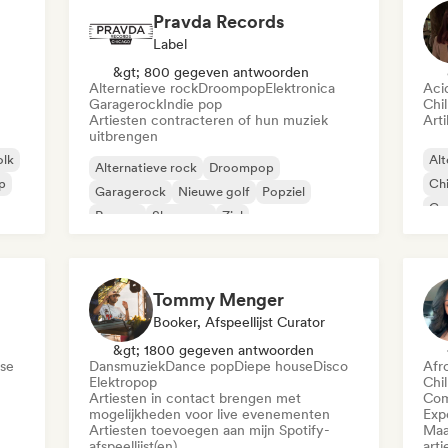
Pravda Records
Label
&gt; 800 gegeven antwoorden
Alternatieve rock
Droompop
Elektronica
Aci
Garagerock
Indie pop
Chil
Artiesten contracteren of hun muziek
Arti
uitbrengen
olk
Alt
Alternatieve rock
Droompop
ap
Chi
Garagerock
Nieuwe golf
Popziel
Co
Reggae
Shoegaze
Ziel
Di
Tommy Menger
Booker, Afspeellijst Curator
&gt; 1800 gegeven antwoorden
se
Dansmuziek
Dance pop
Diepe house
Disco
Afr
Elektropop
Chil
Artiesten in contact brengen met
Com
mogelijkheden voor live evenementen
Exp
Artiesten toevoegen aan mijn Spotify-
Maa
afspeellijst(en)
arti