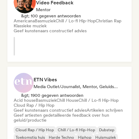
Video Feedback
Mentor
&gt; 100 gegeven antwoorden
Americana
Basmuziek
Chill / Lo-fi Hip-Hop
Christian Rap
Klassieke muziek
Geef kunstenaars constructief advies
ETN Vibes
Media Outlet/Journalist, Mentor, Geluidsexpert
&gt; 1900 gegeven antwoorden
Acid house
Basmuziek
Chill House
Chill / Lo-fi Hip-Hop
Cloud Rap / Hip Hop
Geef kunstenaars constructief advies
Artikelen schrijven
Geef artiesten gedetailleerde feedback over hun
geluid/productie
Cloud Rap / Hip Hop
Chill / Lo-fi Hip-Hop
Dubstep
Toekomstig huis
Harde Techno
Hiphop
Huismuziek