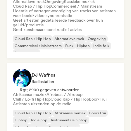
Alternatieve rock
Omgeving
Klassieke muziek
Cloud Rap / Hip Hop
Commercieel / Mainstream
Licentie of vertegenwoordiging van tracks van artiesten
voor beeld/video synchronisatie
Geef artiesten gedetailleerde feedback over hun
geluid/productie
Geef kunstenaars constructief advies
Cloud Rap / Hip Hop
Alternatieve rock
Omgeving
Commercieel / Mainstream
Funk
Hiphop
Indie folk
Instrumentaal
DJ Waffles
Radiostation
&gt; 2900 gegeven antwoorden
Afrikaanse muziek
Afrobeat / Afropop
Chill / Lo-fi Hip-Hop
Cloud Rap / Hip Hop
Boor/Trui
Artiesten uitzenden op de radio
Cloud Rap / Hip Hop
Afrikaanse muziek
Boor/Trui
Hiphop
Indie pop
Instrumentale hiphop
Internationale rap
Rap in het Engels