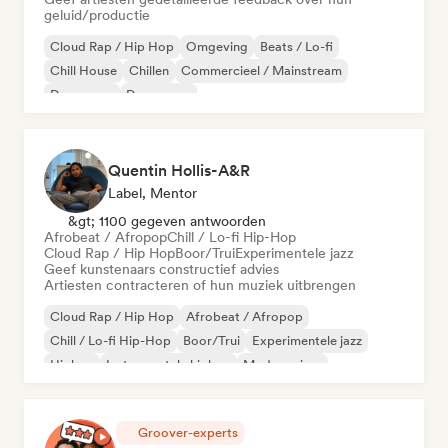
geluid/productie
Cloud Rap / Hip Hop
Omgeving
Beats / Lo-fi
Chill House
Chillen
Commercieel / Mainstream
Dance pop
Droompop
Quentin Hollis-A&R
Label, Mentor
&gt; 1100 gegeven antwoorden
Afrobeat / Afropop
Chill / Lo-fi Hip-Hop
Cloud Rap / Hip Hop
Boor/Trui
Experimentele jazz
Geef kunstenaars constructief advies
Artiesten contracteren of hun muziek uitbrengen
Cloud Rap / Hip Hop
Afrobeat / Afropop
Chill / Lo-fi Hip-Hop
Boor/Trui
Experimentele jazz
Hiphop
Instrumentale hiphop
Moderne jazz
Groover-experts