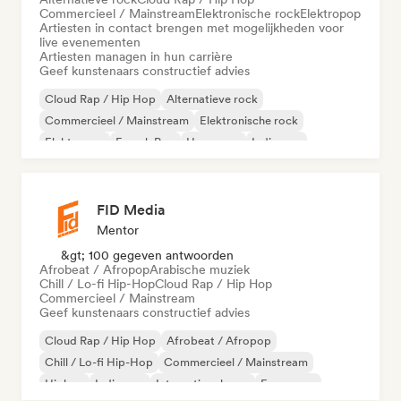
Commercieel / Mainstream
Elektronische rock
Elektropop
Artiesten in contact brengen met mogelijkheden voor
live evenementen
Artiesten managen in hun carrière
Geef kunstenaars constructief advies
Cloud Rap / Hip Hop
Alternatieve rock
Commercieel / Mainstream
Elektronische rock
Elektropop
French Pop
Hyperpop
Indie pop
FID Media
Mentor
&gt; 100 gegeven antwoorden
Afrobeat / Afropop
Arabische muziek
Chill / Lo-fi Hip-Hop
Cloud Rap / Hip Hop
Commercieel / Mainstream
Geef kunstenaars constructief advies
Cloud Rap / Hip Hop
Afrobeat / Afropop
Chill / Lo-fi Hip-Hop
Commercieel / Mainstream
Hiphop
Indie pop
Internationale rap
Franse rap