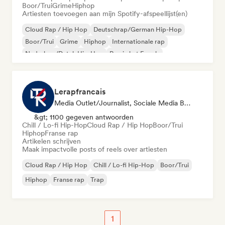
Boor/Trui
Grime
Hiphop
Artiesten toevoegen aan mijn Spotify-afspeellijst(en)
Cloud Rap / Hip Hop
Deutschrap/German Hip-Hop
Boor/Trui
Grime
Hiphop
Internationale rap
Nederhop/Dutch Hip-Hop
Rap in het Engels
Lerapfrancais
Media Outlet/Journalist, Sociale Media Beïnvloeder
&gt; 1100 gegeven antwoorden
Chill / Lo-fi Hip-Hop
Cloud Rap / Hip Hop
Boor/Trui
Hiphop
Franse rap
Artikelen schrijven
Maak impactvolle posts of reels over artiesten
Cloud Rap / Hip Hop
Chill / Lo-fi Hip-Hop
Boor/Trui
Hiphop
Franse rap
Trap
1