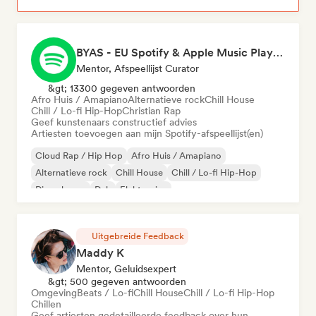
BYAS - EU Spotify & Apple Music Playlists
Mentor, Afspeellijst Curator
&gt; 13300 gegeven antwoorden
Afro Huis / Amapiano
Alternatieve rock
Chill House
Chill / Lo-fi Hip-Hop
Christian Rap
Geef kunstenaars constructief advies
Artiesten toevoegen aan mijn Spotify-afspeellijst(en)
Cloud Rap / Hip Hop
Afro Huis / Amapiano
Alternatieve rock
Chill House
Chill / Lo-fi Hip-Hop
Diepe house
Dub
Elektronica
Uitgebreide Feedback
Maddy K
Mentor, Geluidsexpert
&gt; 500 gegeven antwoorden
Omgeving
Beats / Lo-fi
Chill House
Chill / Lo-fi Hip-Hop
Chillen
Geef artiesten gedetailleerde feedback over hun