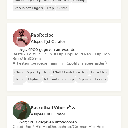
Rap in het Engels
Trap
Grime
RapRecipe
Afspeellijst Curator
&gt; 6200 gegeven antwoorden
Beats / Lo-fi
Chill / Lo-fi Hip-Hop
Cloud Rap / Hip Hop
Boor/Trui
Grime
Artiesten toevoegen aan mijn Spotify-afspeellijst(en)
Cloud Rap / Hip Hop
Chill / Lo-fi Hip-Hop
Boor/Trui
Grime
Hiphop
Internationale rap
Rap in het Engels
R&B
Basketball Vibes 🏀🔥
Afspeellijst Curator
&gt; 1200 gegeven antwoorden
Cloud Rap / Hip Hop
Deutschrap/German Hip-Hop