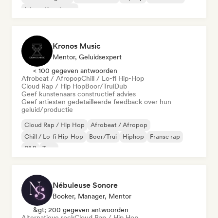
Internationale rap
Kronos Music
Mentor, Geluidsexpert
< 100 gegeven antwoorden
Afrobeat / Afropop
Chill / Lo-fi Hip-Hop
Cloud Rap / Hip Hop
Boor/Trui
Dub
Geef kunstenaars constructief advies
Geef artiesten gedetailleerde feedback over hun
geluid/productie
Cloud Rap / Hip Hop
Afrobeat / Afropop
Chill / Lo-fi Hip-Hop
Boor/Trui
Hiphop
Franse rap
R&B
Trap
Nébuleuse Sonore
Booker, Manager, Mentor
&gt; 200 gegeven antwoorden
Alternatieve rock
Cloud Rap / Hip Hop