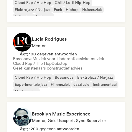
Cloud Rap / Hip Hop
Chill / Lo-fi Hip-Hop
Elektrojazz / Nu-jazz
Funk
Hiphop
Huismuziek
Indie dans
Indie pop
Lucia Rodrigues
Mentor
&gt; 100 gegeven antwoorden
Bossanova
Muziek voor kinderen
Klassieke muziek
Cloud Rap / Hip Hop
Dubstep
Geef kunstenaars constructief advies
Cloud Rap / Hip Hop
Bossanova
Elektrojazz / Nu-jazz
Experimentele jazz
Filmmuziek
Jazzfusie
Instrumentaal
Moderne jazz
Brooklyn Music Experience
Mentor, Geluidsexpert, Sync Supervisor
&gt; 1200 gegeven antwoorden