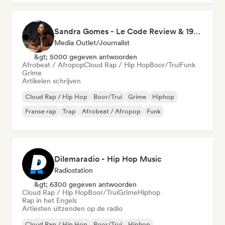
Sandra Gomes - Le Code Review & 1993initiales
Media Outlet/Journalist
&gt; 5000 gegeven antwoorden
Afrobeat / Afropop
Cloud Rap / Hip Hop
Boor/Trui
Funk
Grime
Artikelen schrijven
Cloud Rap / Hip Hop
Boor/Trui
Grime
Hiphop
Franse rap
Trap
Afrobeat / Afropop
Funk
Dilemaradio - Hip Hop Music
Radiostation
&gt; 6300 gegeven antwoorden
Cloud Rap / Hip Hop
Boor/Trui
Grime
Hiphop
Rap in het Engels
Artiesten uitzenden op de radio
Cloud Rap / Hip Hop
Boor/Trui
Hiphop