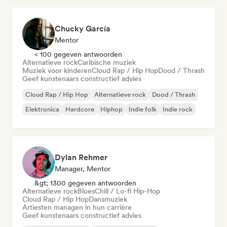
Chucky García
Mentor
< 100 gegeven antwoorden
Alternatieve rock
Caribische muziek
Muziek voor kinderen
Cloud Rap / Hip Hop
Dood / Thrash
Geef kunstenaars constructief advies
Cloud Rap / Hip Hop
Alternatieve rock
Dood / Thrash
Elektronica
Hardcore
Hiphop
Indie folk
Indie rock
Dylan Rehmer
Manager, Mentor
&gt; 1300 gegeven antwoorden
Alternatieve rock
Blues
Chill / Lo-fi Hip-Hop
Cloud Rap / Hip Hop
Dansmuziek
Artiesten managen in hun carrière
Geef kunstenaars constructief advies