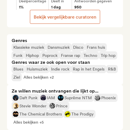
Deelpercentage
Deelt in
Antwoorden gegeven
1%
1 dag
950
Bekijk vergelijkbare curatoren
Genres
Klassieke muziek
Dansmuziek
Disco
Frans huis
Funk
Hiphop
Poprock
Franse rap
Techno
Trip hop
Genres waar ze ook open voor staan
Blues
Huismuziek
Indie rock
Rap in het Engels
R&B
Ziel
Alles bekijken +2
Ze willen muziek ontvangen die lijkt op...
Daft Punk
IAM
Suprême NTM
Phoenix
Stevie Wonder
Prince
The Chemical Brothers
The Prodigy
Alles bekijken +5