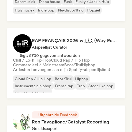
Dansmuziek
Diepe house
Funk
Funky / Jackin Huis
Huismuziek
Indie pop
Nu-disco/Italo
Popziel
RAP FRANÇAIS 2026 🔥🇫🇷 (Way Records)
Afspeellijst Curator
&gt; 5700 gegeven antwoorden
Chill / Lo-fi Hip-Hop
Cloud Rap / Hip Hop
Commercieel / Mainstream
Boor/Trui
Hiphop
Artiesten toevoegen aan mijn Spotify-afspeellijst(en)
Cloud Rap / Hip Hop
Boor/Trui
Hiphop
Instrumentale hiphop
Franse rap
Trap
Stedelijke pop
Chill / Lo-fi Hip-Hop
Uitgebreide Feedback
Rob Tavaglione/Catalyst Recording
Geluidsexpert