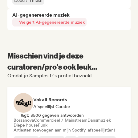
Dood / Thrash
AI-gegenereerde muziek
Weigert AI-gegenereerde muziek
Misschien vind je deze
curatoren/pro's ook leuk...
Omdat je Samples.fr's profiel bezoekt
Vokall Records
Afspeellijst Curator
&gt; 3500 gegeven antwoorden
Bossanova
Commercieel / Mainstream
Dansmuziek
Diepe house
Funk
Artiesten toevoegen aan mijn Spotify-afspeellijst(en)