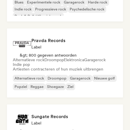
Blues
Experimentele rock
Garagerock
Harde rock
Indie rock
Progressieve rock
Psychedelische rock
Rock & Roll / Klassieke rock
Pravda Records
Label
&gt; 800 gegeven antwoorden
Alternatieve rock
Droompop
Elektronica
Garagerock
Indie pop
Artiesten contracteren of hun muziek uitbrengen
Alternatieve rock
Droompop
Garagerock
Nieuwe golf
Popziel
Reggae
Shoegaze
Ziel
Sungate Records
Label