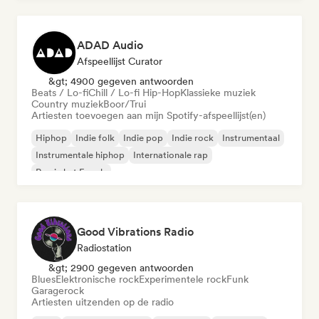
ADAD Audio
Afspeellijst Curator
&gt; 4900 gegeven antwoorden
Beats / Lo-fi
Chill / Lo-fi Hip-Hop
Klassieke muziek
Country muziek
Boor/Trui
Artiesten toevoegen aan mijn Spotify-afspeellijst(en)
Hiphop
Indie folk
Indie pop
Indie rock
Instrumentaal
Instrumentale hiphop
Internationale rap
Rap in het Engels
Good Vibrations Radio
Radiostation
&gt; 2900 gegeven antwoorden
Blues
Elektronische rock
Experimentele rock
Funk
Garagerock
Artiesten uitzenden op de radio