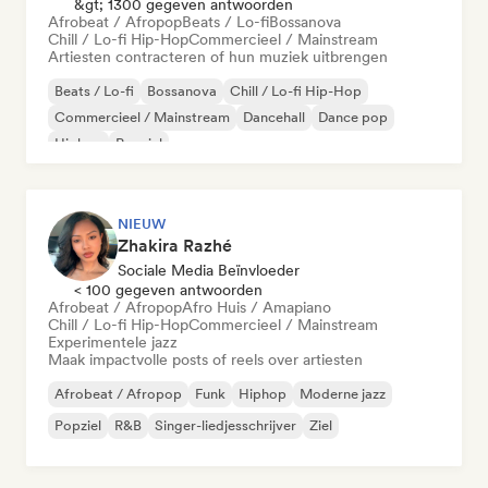
&gt; 1300 gegeven antwoorden
Afrobeat / Afropop
Beats / Lo-fi
Bossanova
Chill / Lo-fi Hip-Hop
Commercieel / Mainstream
Artiesten contracteren of hun muziek uitbrengen
Beats / Lo-fi
Bossanova
Chill / Lo-fi Hip-Hop
Commercieel / Mainstream
Dancehall
Dance pop
Hiphop
Popziel
NIEUW
Zhakira Razhé
Sociale Media Beïnvloeder
< 100 gegeven antwoorden
Afrobeat / Afropop
Afro Huis / Amapiano
Chill / Lo-fi Hip-Hop
Commercieel / Mainstream
Experimentele jazz
Maak impactvolle posts of reels over artiesten
Afrobeat / Afropop
Funk
Hiphop
Moderne jazz
Popziel
R&B
Singer-liedjesschrijver
Ziel