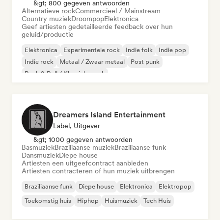
&gt; 800 gegeven antwoorden
Alternatieve rock
Commercieel / Mainstream
Country muziek
Droompop
Elektronica
Geef artiesten gedetailleerde feedback over hun
geluid/productie
Elektronica
Experimentele rock
Indie folk
Indie pop
Indie rock
Metaal / Zwaar metaal
Post punk
Rock & Roll / Klassieke rock
Dreamers Island Entertainment
Label, Uitgever
&gt; 1000 gegeven antwoorden
Basmuziek
Braziliaanse muziek
Braziliaanse funk
Dansmuziek
Diepe house
Artiesten een uitgeefcontract aanbieden
Artiesten contracteren of hun muziek uitbrengen
Braziliaanse funk
Diepe house
Elektronica
Elektropop
Toekomstig huis
Hiphop
Huismuziek
Tech Huis