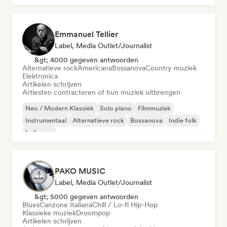
Emmanuel Tellier
Label, Media Outlet/Journalist
&gt; 4000 gegeven antwoorden
Alternatieve rock
Americana
Bossanova
Country muziek
Elektronica
Artikelen schrijven
Artiesten contracteren of hun muziek uitbrengen
Neo / Modern Klassiek
Solo piano
Filmmuziek
Instrumentaal
Alternatieve rock
Bossanova
Indie folk
Indie pop
PAKO MUSIC
Label, Media Outlet/Journalist
&gt; 5000 gegeven antwoorden
Blues
Canzone Italiana
Chill / Lo-fi Hip-Hop
Klassieke muziek
Droompop
Artikelen schrijven