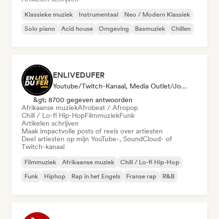
Klassieke muziek
Instrumentaal
Neo / Modern Klassiek
Solo piano
Acid house
Omgeving
Basmuziek
Chillen
ENLIVEDUFER
Youtube/Twitch-Kanaal, Media Outlet/Journalist, Sociale Media Beïnvloeder
&gt; 8700 gegeven antwoorden
Afrikaanse muziek
Afrobeat / Afropop
Chill / Lo-fi Hip-Hop
Filmmuziek
Funk
Artikelen schrijven
Maak impactvolle posts of reels over artiesten
Deel artiesten op mijn YouTube-, SoundCloud- of
Twitch-kanaal
Filmmuziek
Afrikaanse muziek
Chill / Lo-fi Hip-Hop
Funk
Hiphop
Rap in het Engels
Franse rap
R&B