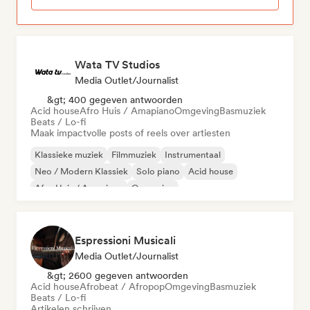
Wata TV Studios
Media Outlet/Journalist
&gt; 400 gegeven antwoorden
Acid house
Afro Huis / Amapiano
Omgeving
Basmuziek
Beats / Lo-fi
Maak impactvolle posts of reels over artiesten
Klassieke muziek
Filmmuziek
Instrumentaal
Neo / Modern Klassiek
Solo piano
Acid house
Afro Huis / Amapiano
Omgeving
Espressioni Musicali
Media Outlet/Journalist
&gt; 2600 gegeven antwoorden
Acid house
Afrobeat / Afropop
Omgeving
Basmuziek
Beats / Lo-fi
Artikelen schrijven