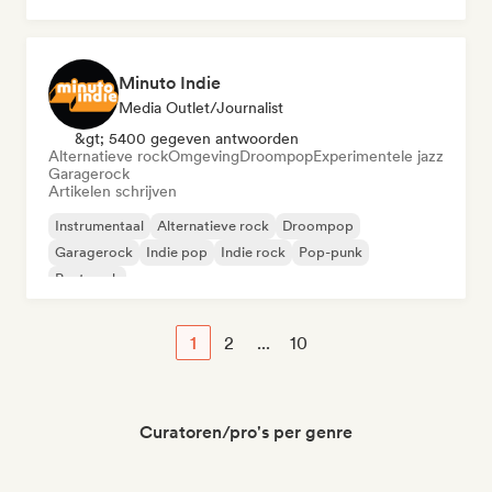
Minuto Indie
Media Outlet/Journalist
&gt; 5400 gegeven antwoorden
Alternatieve rock
Omgeving
Droompop
Experimentele jazz
Garagerock
Artikelen schrijven
Instrumentaal
Alternatieve rock
Droompop
Garagerock
Indie pop
Indie rock
Pop-punk
Post punk
1
2
...
10
Curatoren/pro's per genre