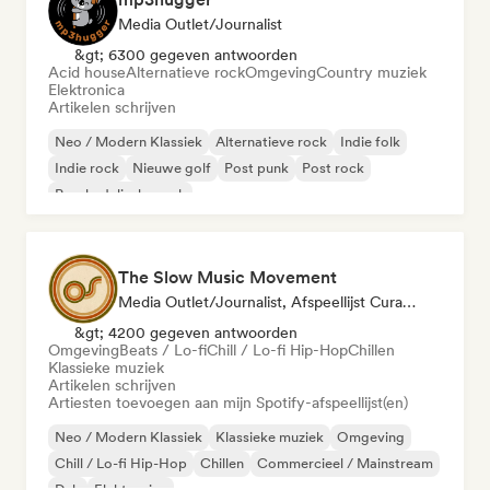
Media Outlet/Journalist
&gt; 6300 gegeven antwoorden
Acid house
Alternatieve rock
Omgeving
Country muziek
Elektronica
Artikelen schrijven
Neo / Modern Klassiek
Alternatieve rock
Indie folk
Indie rock
Nieuwe golf
Post punk
Post rock
Psychedelische rock
The Slow Music Movement
Media Outlet/Journalist, Afspeellijst Curator
&gt; 4200 gegeven antwoorden
Omgeving
Beats / Lo-fi
Chill / Lo-fi Hip-Hop
Chillen
Klassieke muziek
Artikelen schrijven
Artiesten toevoegen aan mijn Spotify-afspeellijst(en)
Neo / Modern Klassiek
Klassieke muziek
Omgeving
Chill / Lo-fi Hip-Hop
Chillen
Commercieel / Mainstream
Dub
Elektronica