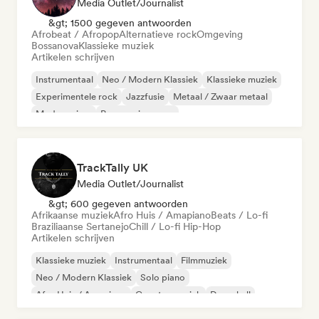
Media Outlet/Journalist
&gt; 1500 gegeven antwoorden
Afrobeat / Afropop
Alternatieve rock
Omgeving
Bossanova
Klassieke muziek
Artikelen schrijven
Instrumentaal
Neo / Modern Klassiek
Klassieke muziek
Experimentele rock
Jazzfusie
Metaal / Zwaar metaal
Moderne jazz
Progressieve pop
TrackTally UK
Media Outlet/Journalist
&gt; 600 gegeven antwoorden
Afrikaanse muziek
Afro Huis / Amapiano
Beats / Lo-fi
Braziliaanse Sertanejo
Chill / Lo-fi Hip-Hop
Artikelen schrijven
Klassieke muziek
Instrumentaal
Filmmuziek
Neo / Modern Klassiek
Solo piano
Afro Huis / Amapiano
Country muziek
Dancehall