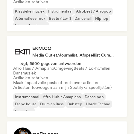
Artikelen schrijven
Klassieke muziek
Instrumentaal
Afrobeat / Afropop
Alternatieve rock
Beats / Lo-fi
Dancehall
Hiphop
Internationale pop
EKM.CO
Media Outlet/Journalist, Afspeellijst Curator
&gt; 5500 gegeven antwoorden
Afro Huis / Amapiano
Omgeving
Beats / Lo-fi
Chillen
Dansmuziek
Artikelen schrijven
Maak impactvolle posts of reels over artiesten
Artiesten toevoegen aan mijn Spotify-afspeellijst(en)
Instrumentaal
Afro Huis / Amapiano
Dance pop
Diepe house
Drum en Bass
Dubstep
Harde Techno
Indie dans
mp3hugger