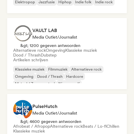
Elektropop
Jazzfusie
Hiphop
Indie folk
Indie rock
VAULT LAB
Media Outlet/Journalist
&gt; 1200 gegeven antwoorden
Alternatieve rock
Omgeving
Klassieke muziek
Dood / Thrash
Dubstep
Artikelen schrijven
Klassieke muziek
Filmmuziek
Alternatieve rock
Omgeving
Dood / Thrash
Hardcore
Metaal / Zwaar metaal
Nieuwe golf
PulseHutch
Media Outlet/Journalist
&gt; 4600 gegeven antwoorden
Afrobeat / Afropop
Alternatieve rock
Beats / Lo-fi
Chillen
Klassieke muziek