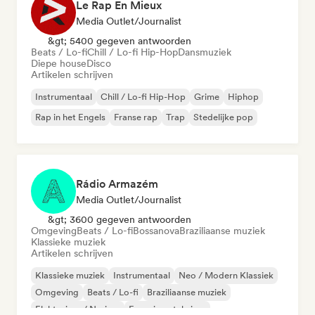
Le Rap En Mieux
Media Outlet/Journalist
&gt; 5400 gegeven antwoorden
Beats / Lo-fi
Chill / Lo-fi Hip-Hop
Dansmuziek
Diepe house
Disco
Artikelen schrijven
Instrumentaal
Chill / Lo-fi Hip-Hop
Grime
Hiphop
Rap in het Engels
Franse rap
Trap
Stedelijke pop
Rádio Armazém
Media Outlet/Journalist
&gt; 3600 gegeven antwoorden
Omgeving
Beats / Lo-fi
Bossanova
Braziliaanse muziek
Klassieke muziek
Artikelen schrijven
Klassieke muziek
Instrumentaal
Neo / Modern Klassiek
Omgeving
Beats / Lo-fi
Braziliaanse muziek
Elektrojazz / Nu-jazz
Experimentele jazz