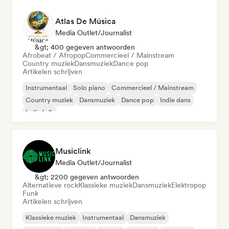
Atlas De Música
Media Outlet/Journalist
&gt; 400 gegeven antwoorden
Afrobeat / Afropop
Commercieel / Mainstream
Country muziek
Dansmuziek
Dance pop
Artikelen schrijven
Instrumentaal
Solo piano
Commercieel / Mainstream
Country muziek
Dansmuziek
Dance pop
Indie dans
Indie folk
Musiclink
Media Outlet/Journalist
&gt; 2200 gegeven antwoorden
Alternatieve rock
Klassieke muziek
Dansmuziek
Elektropop
Funk
Artikelen schrijven
Klassieke muziek
Instrumentaal
Dansmuziek