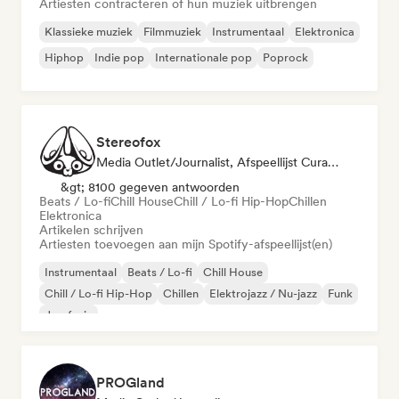
Artiesten contracteren of hun muziek uitbrengen
Klassieke muziek
Filmmuziek
Instrumentaal
Elektronica
Hiphop
Indie pop
Internationale pop
Poprock
Stereofox
Media Outlet/Journalist, Afspeellijst Curator
&gt; 8100 gegeven antwoorden
Beats / Lo-fi
Chill House
Chill / Lo-fi Hip-Hop
Chillen
Elektronica
Artikelen schrijven
Artiesten toevoegen aan mijn Spotify-afspeellijst(en)
Instrumentaal
Beats / Lo-fi
Chill House
Chill / Lo-fi Hip-Hop
Chillen
Elektrojazz / Nu-jazz
Funk
Jazzfusie
PROGland