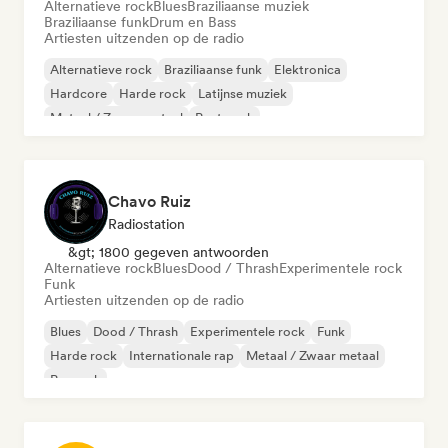
Alternatieve rock
Blues
Braziliaanse muziek
Braziliaanse funk
Drum en Bass
Artiesten uitzenden op de radio
Alternatieve rock
Braziliaanse funk
Elektronica
Hardcore
Harde rock
Latijnse muziek
Metaal / Zwaar metaal
Post punk
Chavo Ruiz
Radiostation
&gt; 1800 gegeven antwoorden
Alternatieve rock
Blues
Dood / Thrash
Experimentele rock
Funk
Artiesten uitzenden op de radio
Blues
Dood / Thrash
Experimentele rock
Funk
Harde rock
Internationale rap
Metaal / Zwaar metaal
Poprock