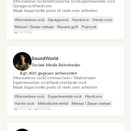
Alternatieve rock
Elektronische rock
Experimentele rock
Garagerock
Hardcore
Maak impactvolle posts of reels over artiesten
Alternatieve rock
Garagerock
Hardcore
Harde rock
Metaal / Zwaar metaal
Nieuwe golf
Poprock
Post rock
SoundWorld
Sociale Media Beïnvloeder
&gt; 800 gegeven antwoorden
Alternatieve rock
Commercieel / Mainstream
Experimentele rock
Hardcore
Harde rock
Maak impactvolle posts of reels over artiesten
Alternatieve rock
Experimentele rock
Hardcore
Harde rock
Melodische metal
Metaal / Zwaar metaal
Pop-punk
Poprock