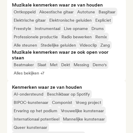
Muzikale kenmerken waar ze van houden
Ontkoppeld
Akoestische gitaar
Autotune
Basgitaar
Elektrische gitaar
Elektronische geluiden
Expliciet
Freestyle
Instrumentaal
Live opname
Drums
Professionele productie
Radio bewerken
Remix
Alle steunen
Stedelijke geluiden
Videoclip
Zang
Muzikale kenmerken waar ze ook open voor
staan
Beatmaker
Slaat
Met
Dekt
Messing
Demo's
Alles bekijken +7
Kenmerken waar ze van houden
AI-ondersteund
Beschikbaar op Spotify
BIPOC-kunstenaar
Componist
Vroeg project
Ervaring op het podium
Vrouwelijke kunstenaar
Internationaal potentieel
Mannelijke kunstenaar
Queer kunstenaar