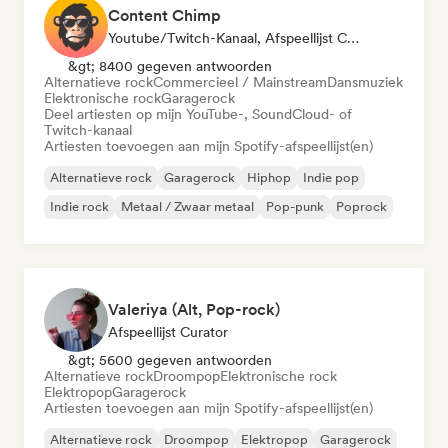
Content Chimp
Youtube/Twitch-Kanaal, Afspeellijst Curator
&gt; 8400 gegeven antwoorden
Alternatieve rock
Commercieel / Mainstream
Dansmuziek
Elektronische rock
Garagerock
Deel artiesten op mijn YouTube-, SoundCloud- of
Twitch-kanaal
Artiesten toevoegen aan mijn Spotify-afspeellijst(en)
Alternatieve rock
Garagerock
Hiphop
Indie pop
Indie rock
Metaal / Zwaar metaal
Pop-punk
Poprock
Valeriya (Alt, Pop-rock)
Afspeellijst Curator
&gt; 5600 gegeven antwoorden
Alternatieve rock
Droompop
Elektronische rock
Elektropop
Garagerock
Artiesten toevoegen aan mijn Spotify-afspeellijst(en)
Alternatieve rock
Droompop
Elektropop
Garagerock