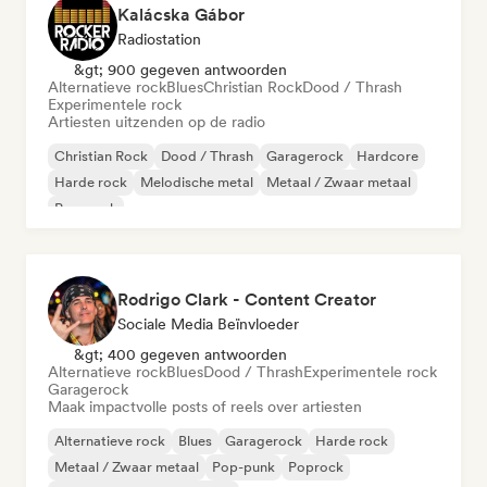
Kalácska Gábor
Radiostation
&gt; 900 gegeven antwoorden
Alternatieve rock
Blues
Christian Rock
Dood / Thrash
Experimentele rock
Artiesten uitzenden op de radio
Christian Rock
Dood / Thrash
Garagerock
Hardcore
Harde rock
Melodische metal
Metaal / Zwaar metaal
Pop-punk
Rodrigo Clark - Content Creator
Sociale Media Beïnvloeder
&gt; 400 gegeven antwoorden
Alternatieve rock
Blues
Dood / Thrash
Experimentele rock
Garagerock
Maak impactvolle posts of reels over artiesten
Alternatieve rock
Blues
Garagerock
Harde rock
Metaal / Zwaar metaal
Pop-punk
Poprock