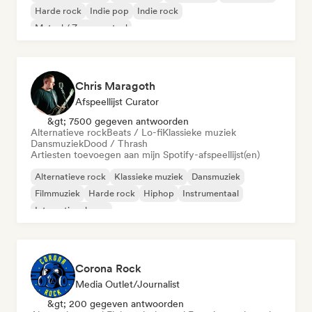
Harde rock
Indie pop
Indie rock
Metaal / Zwaar metaal
Chris Maragoth
Afspeellijst Curator
&gt; 7500 gegeven antwoorden
Alternatieve rock
Beats / Lo-fi
Klassieke muziek
Dansmuziek
Dood / Thrash
Artiesten toevoegen aan mijn Spotify-afspeellijst(en)
Alternatieve rock
Klassieke muziek
Dansmuziek
Filmmuziek
Harde rock
Hiphop
Instrumentaal
Internationale rap
Corona Rock
Media Outlet/Journalist
&gt; 200 gegeven antwoorden