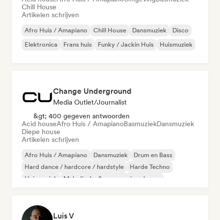
Chill House
Artikelen schrijven
Afro Huis / Amapiano
Chill House
Dansmuziek
Disco
Elektronica
Frans huis
Funky / Jackin Huis
Huismuziek
Change Underground
Media Outlet/Journalist
&gt; 400 gegeven antwoorden
Acid house
Afro Huis / Amapiano
Basmuziek
Dansmuziek
Diepe house
Artikelen schrijven
Afro Huis / Amapiano
Dansmuziek
Drum en Bass
Hard dance / hardcore / hardstyle
Harde Techno
Huismuziek
Melodische & progressieve house
Melodic Techno
Luis V