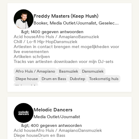
Freddy Masters (Keep Hush)
Booker, Media Outlet/Journalist, Geselecteerde DJ
&gt; 1400 gegeven antwoorden
Acid house
Afro Huis / Amapiano
Basmuziek
Chill / Lo-fi Hip-Hop
Dansmuziek
Artiesten in contact brengen met mogelijkheden voor
live evenementen
Artikelen schrijven
Tracks van artiesten downloaden voor mijn DJ-sets
Afro Huis / Amapiano
Basmuziek
Dansmuziek
Diepe house
Drum en Bass
Dubstep
Toekomstig huis
Huismuziek
Melodic Dancers
Media Outlet/Journalist
&gt; 400 gegeven antwoorden
Acid house
Afro Huis / Amapiano
Dansmuziek
Diepe house
Drum en Bass