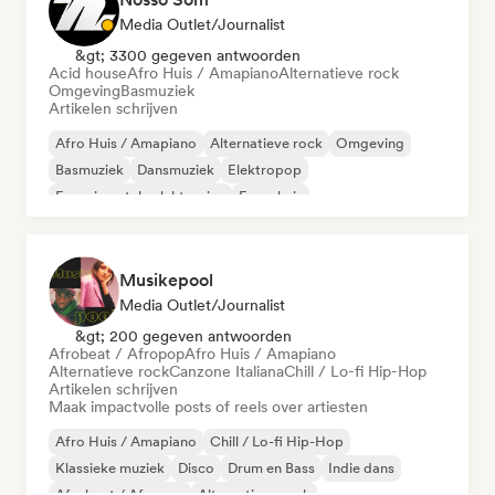
Media Outlet/Journalist
&gt; 3300 gegeven antwoorden
Acid house
Afro Huis / Amapiano
Alternatieve rock
Omgeving
Basmuziek
Artikelen schrijven
Afro Huis / Amapiano
Alternatieve rock
Omgeving
Basmuziek
Dansmuziek
Elektropop
Experimentele elektronica
Frans huis
Musikepool
Media Outlet/Journalist
&gt; 200 gegeven antwoorden
Afrobeat / Afropop
Afro Huis / Amapiano
Alternatieve rock
Canzone Italiana
Chill / Lo-fi Hip-Hop
Artikelen schrijven
Maak impactvolle posts of reels over artiesten
Afro Huis / Amapiano
Chill / Lo-fi Hip-Hop
Klassieke muziek
Disco
Drum en Bass
Indie dans
Afrobeat / Afropop
Alternatieve rock