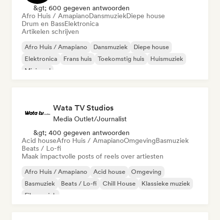
&gt; 600 gegeven antwoorden
Afro Huis / Amapiano
Dansmuziek
Diepe house
Drum en Bass
Elektronica
Artikelen schrijven
Afro Huis / Amapiano
Dansmuziek
Diepe house
Elektronica
Frans huis
Toekomstig huis
Huismuziek
Minimaal
Wata TV Studios
Media Outlet/Journalist
&gt; 400 gegeven antwoorden
Acid house
Afro Huis / Amapiano
Omgeving
Basmuziek
Beats / Lo-fi
Maak impactvolle posts of reels over artiesten
Afro Huis / Amapiano
Acid house
Omgeving
Basmuziek
Beats / Lo-fi
Chill House
Klassieke muziek
Filmmuziek