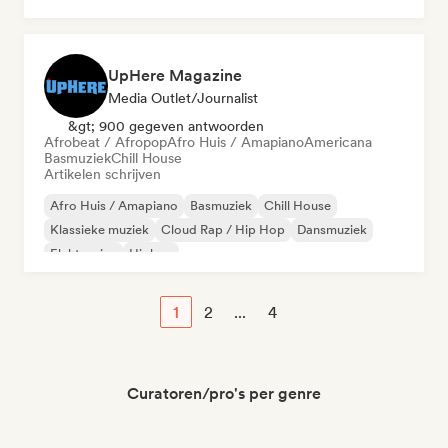
UpHere Magazine
Media Outlet/Journalist
&gt; 900 gegeven antwoorden
Afrobeat / Afropop
Afro Huis / Amapiano
Americana
Basmuziek
Chill House
Artikelen schrijven
Afro Huis / Amapiano
Basmuziek
Chill House
Klassieke muziek
Cloud Rap / Hip Hop
Dansmuziek
Elektronica
Hiphop
1
2
...
4
Curatoren/pro's per genre