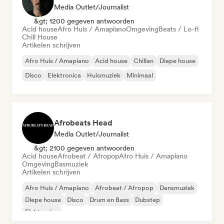
Media Outlet/Journalist
&gt; 1200 gegeven antwoorden
Acid house
Afro Huis / Amapiano
Omgeving
Beats / Lo-fi
Chill House
Artikelen schrijven
Afro Huis / Amapiano
Acid house
Chillen
Diepe house
Disco
Elektronica
Huismuziek
Minimaal
Afrobeats Head
Media Outlet/Journalist
&gt; 2100 gegeven antwoorden
Acid house
Afrobeat / Afropop
Afro Huis / Amapiano
Omgeving
Basmuziek
Artikelen schrijven
Afro Huis / Amapiano
Afrobeat / Afropop
Dansmuziek
Diepe house
Disco
Drum en Bass
Dubstep
Elektronica