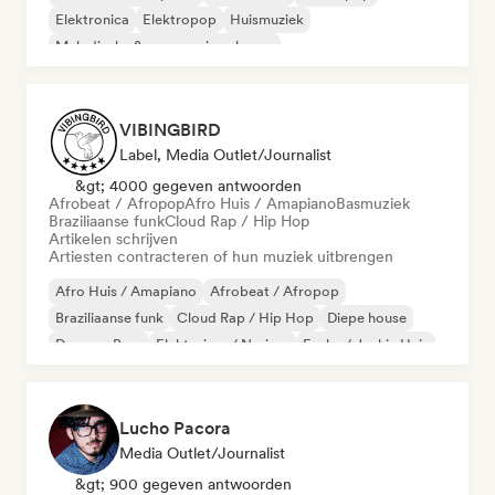
Elektronica
Elektropop
Huismuziek
Melodische & progressieve house
Organische house / downtempo
VIBINGBIRD
Label, Media Outlet/Journalist
&gt; 4000 gegeven antwoorden
Afrobeat / Afropop
Afro Huis / Amapiano
Basmuziek
Braziliaanse funk
Cloud Rap / Hip Hop
Artikelen schrijven
Artiesten contracteren of hun muziek uitbrengen
Afro Huis / Amapiano
Afrobeat / Afropop
Braziliaanse funk
Cloud Rap / Hip Hop
Diepe house
Drum en Bass
Elektrojazz / Nu-jazz
Funky / Jackin Huis
Lucho Pacora
Media Outlet/Journalist
&gt; 900 gegeven antwoorden