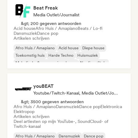
Beat Freak
Media Outlet/Journalist
&gt; 200 gegeven antwoorden
Acid house
Afro Huis / Amapiano
Beats / Lo-fi
Dansmuziek
Dance pop
Artikelen schrijven
Afro Huis / Amapiano
Acid house
Diepe house
Toekomstig huis
Harde Techno
Huismuziek
Melodische & progressieve house
Nu-disco/Italo
youBEAT
Youtube/Twitch-Kanaal, Media Outlet/Journalist
&gt; 3500 gegeven antwoorden
Afro Huis / Amapiano
Dansmuziek
Dance pop
Elektronica
Elektropop
Artikelen schrijven
Deel artiesten op mijn YouTube-, SoundCloud- of
Twitch-kanaal
Afro Huis / Amapiano
Dansmuziek
Dance pop