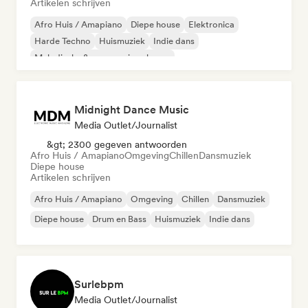
Artikelen schrijven
Afro Huis / Amapiano
Diepe house
Elektronica
Harde Techno
Huismuziek
Indie dans
Melodische & progressieve house
Organische house / downtempo
Midnight Dance Music
Media Outlet/Journalist
&gt; 2300 gegeven antwoorden
Afro Huis / Amapiano
Omgeving
Chillen
Dansmuziek
Diepe house
Artikelen schrijven
Afro Huis / Amapiano
Omgeving
Chillen
Dansmuziek
Diepe house
Drum en Bass
Huismuziek
Indie dans
Surlebpm
Media Outlet/Journalist