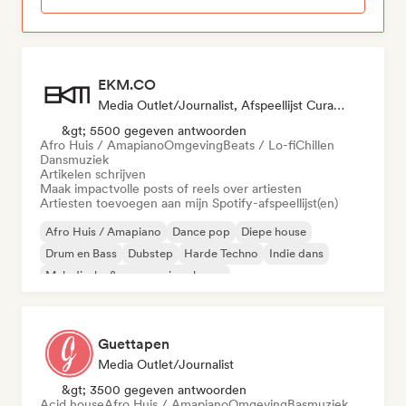
EKM.CO
Media Outlet/Journalist, Afspeellijst Curator
&gt; 5500 gegeven antwoorden
Afro Huis / Amapiano
Omgeving
Beats / Lo-fi
Chillen
Dansmuziek
Artikelen schrijven
Maak impactvolle posts of reels over artiesten
Artiesten toevoegen aan mijn Spotify-afspeellijst(en)
Afro Huis / Amapiano
Dance pop
Diepe house
Drum en Bass
Dubstep
Harde Techno
Indie dans
Melodische & progressieve house
Guettapen
Media Outlet/Journalist
&gt; 3500 gegeven antwoorden
Acid house
Afro Huis / Amapiano
Omgeving
Basmuziek