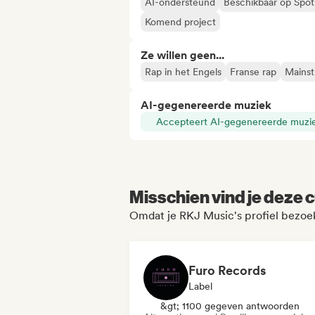
AI-ondersteund
Beschikbaar op Spot
Komend project
Ze willen geen...
Rap in het Engels
Franse rap
Mains
AI-gegenereerde muziek
Accepteert AI-gegenereerde muzi
Misschien vind je deze c
Omdat je RKJ Music's profiel bezoe
Furo Records
Label
&gt; 1100 gegeven antwoorden