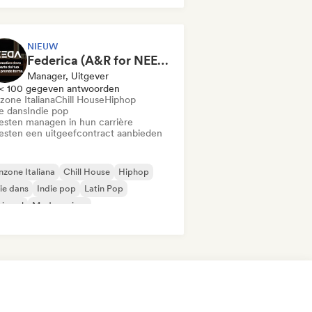
NIEUW
Federica (A&R for NEEDA Music Group)
Manager, Uitgever
< 100 gegeven antwoorden
zone Italiana
Chill House
Hiphop
ie dans
Indie pop
iesten managen in hun carrière
iesten een uitgeefcontract aanbieden
zone Italiana
Chill House
Hiphop
ie dans
Indie pop
Latin Pop
nimaal
Moderne jazz