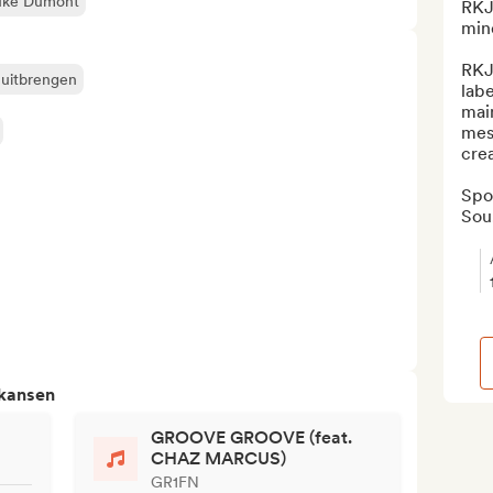
ke Dumont
RKJ 
mind
RKJ
 uitbrengen
labe
mai
mes
crea
Spot
Sou.
 kansen
GROOVE GROOVE (feat.
CHAZ MARCUS)
GR1FN