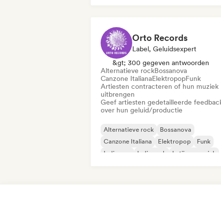
Orto Records
Label, Geluidsexpert
&gt; 300 gegeven antwoorden
Alternatieve rock
Bossanova
Canzone Italiana
Elektropop
Funk
Artiesten contracteren of hun muziek
uitbrengen
Geef artiesten gedetailleerde feedbac
over hun geluid/productie
Alternatieve rock
Bossanova
Canzone Italiana
Elektropop
Funk
Indie pop
Indie rock
Latijnse muziek