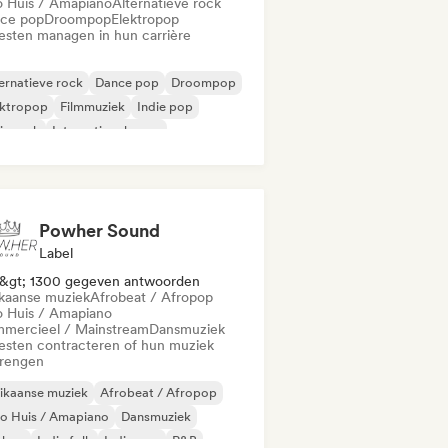
o Huis / Amapiano
Alternatieve rock
ce pop
Droompop
Elektropop
iesten managen in hun carrière
ernatieve rock
Dance pop
Droompop
ektropop
Filmmuziek
Indie pop
ie rock
Internationale pop
Powher Sound
Label
&gt; 1300 gegeven antwoorden
ikaanse muziek
Afrobeat / Afropop
o Huis / Amapiano
mercieel / Mainstream
Dansmuziek
iesten contracteren of hun muziek
brengen
ikaanse muziek
Afrobeat / Afropop
o Huis / Amapiano
Dansmuziek
phop
Indie folk
Indie pop
R&B