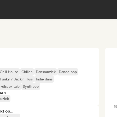
Chill House
Chillen
Dansmuziek
Dance pop
Funky / Jackin Huis
Indie dans
-disco/Italo
Synthpop
aan
uziek
1
kt op...