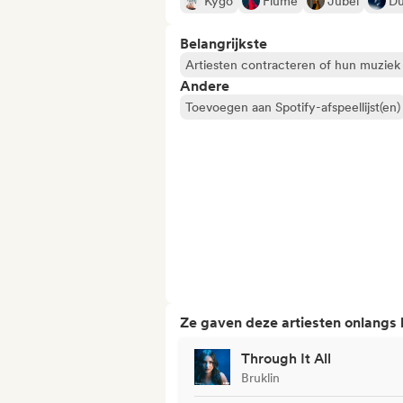
Kygo
Flume
Jubël
Du
Belangrijkste
Artiesten contracteren of hun muziek
Andere
Toevoegen aan Spotify-afspeellijst(en)
Ze gaven deze artiesten onlangs
Through It All
Bruklin