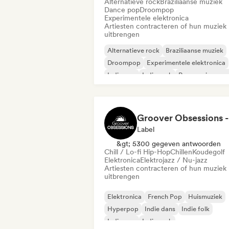
Alternatieve rock
Braziliaanse muziek
Dance pop
Droompop
Experimentele elektronica
Artiesten contracteren of hun muziek
uitbrengen
Alternatieve rock
Braziliaanse muziek
Droompop
Experimentele elektronica
Indie pop
Indie rock
Progressieve ro
Psychedelische pop
Label
&gt; 5300 gegeven antwoorden
Chill / Lo-fi Hip-Hop
Chillen
Koudegolf
Elektronica
Elektrojazz / Nu-jazz
Artiesten contracteren of hun muziek
uitbrengen
Elektronica
French Pop
Huismuziek
Hyperpop
Indie dans
Indie folk
Indie pop
Indie rock