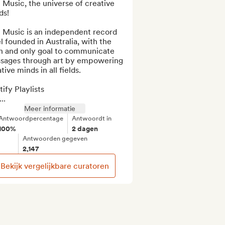
Music, the universe of creative 
s!

 Music is an independent record 
l founded in Australia, with the 
n and only goal to communicate 
sages through art by empowering 
tive minds in all fields.

ify Playlists

..
Meer informatie
Antwoordpercentage
Antwoordt in
100%
2 dagen
Antwoorden gegeven
2,147
Bekijk vergelijkbare curatoren