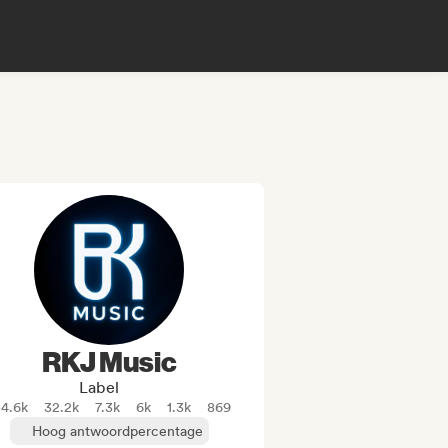
RKJ Music
Label
54.6k
32.2k
7.3k
6k
1.3k
869
Hoog antwoordpercentage