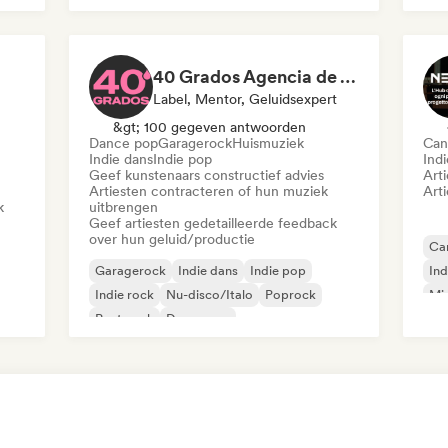
40 Grados Agencia de Artistas
Label, Mentor, Geluidsexpert
&gt; 100 gegeven antwoorden
Dance pop
Garagerock
Huismuziek
Can
Indie dans
Indie pop
Ind
Geef kunstenaars constructief advies
Art
Artiesten contracteren of hun muziek
Art
k
uitbrengen
Geef artiesten gedetailleerde feedback
over hun geluid/productie
Can
Garagerock
Indie dans
Indie pop
Ind
Indie rock
Nu-disco/Italo
Poprock
Mi
Post punk
Dance pop