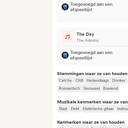
Toegevoegd aan een
afspeellijst
The Day
The Admins
Toegevoegd aan een
afspeellijst
Stemmingen waar ze van houden
Catchy
Chill
Hedendaags
Donker
Romantisch
Sensueel
Boeiend
Muzikale kenmerken waar ze va
Slaat
Dekt
Elektrische gitaar
Instr
Kenmerken waar ze van houden