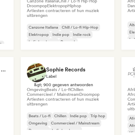
Canzone Italiana
Chill / Lo-fi Hip-Hop
Afr
Droompop
Elektropop
Hiphop
Dan
Artiesten contracteren of hun muziek
Art
uitbrengen
Alt
Canzone Italiana
Chill / Lo-fi Hip-Hop
El
Elektropop
Indie pop
Indie rock
Ind
Lofi slaapkamer
Poprock
ck
Rap/Trap Italiano
Groover Obsessions - The Artist Accelerator
Sophie Records
Label
&gt; 900 gegeven antwoorden
Omgeving
Beats / Lo-fi
Chillen
Afr
Commercieel / Mainstream
Droompop
Afr
Artiesten contracteren of hun muziek
Com
uitbrengen
Art
uit
Beats / Lo-fi
Chillen
Indie pop
Trip hop
Afr
Omgeving
Commercieel / Mainstream
Afr
Droompop
Lofi slaapkamer
Hi