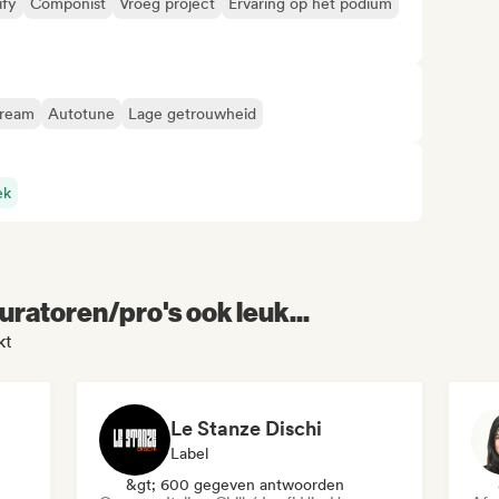
ify
Componist
Vroeg project
Ervaring op het podium
tream
Autotune
Lage getrouwheid
ek
uratoren/pro's ook leuk...
kt
Le Stanze Dischi
Label
&gt; 600 gegeven antwoorden