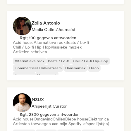
Zoila Antonio
Media Outlet/Journalist
&gt; 100 gegeven antwoorden
Acid house
Alternatieve rock
Beats / Lo-fi
Chill / Lo-fi Hip-Hop
Klassieke muziek
Artikelen schrijven
Alternatieve rock
Beats / Lo-fi
Chill / Lo-fi Hip-Hop
Commercieel / Mainstream
Dansmuziek
Disco
Droompop
Huismuziek
N3UX
Afspeellijst Curator
&gt; 2800 gegeven antwoorden
Acid house
Omgeving
Chillen
Diepe house
Elektronica
Artiesten toevoegen aan mijn Spotify-afspeellijst(en)