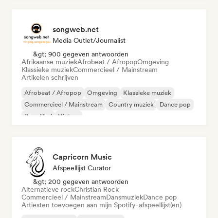
songweb.net
Media Outlet/Journalist
&gt; 900 gegeven antwoorden
Afrikaanse muziek
Afrobeat / Afropop
Omgeving
Klassieke muziek
Commercieel / Mainstream
Artikelen schrijven
Afrobeat / Afropop
Omgeving
Klassieke muziek
Commercieel / Mainstream
Country muziek
Dance pop
Boor/Trui
Hiphop
Capricorn Music
Afspeellijst Curator
&gt; 200 gegeven antwoorden
Alternatieve rock
Christian Rock
Commercieel / Mainstream
Dansmuziek
Dance pop
Artiesten toevoegen aan mijn Spotify-afspeellijst(en)