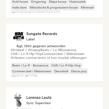
Acid house
Omgeving
Diepe house
Huismuziek
Indie dans
Melodische & progressieve house
Minimaal
Organische house / downtempo
Sungate Records
Label
&gt; 1300 gegeven antwoorden
Afrobeat / Afropop
Beats / Lo-fi
Bossanova
Chill / Lo-fi Hip-Hop
Commercieel / Mainstream
Artiesten contracteren of hun muziek uitbrengen
Beats / Lo-fi
Bossanova
Chill / Lo-fi Hip-Hop
Commercieel / Mainstream
Dancehall
Dance pop
Hiphop
Popziel
Lorenzo Lautz
Sync Supervisor