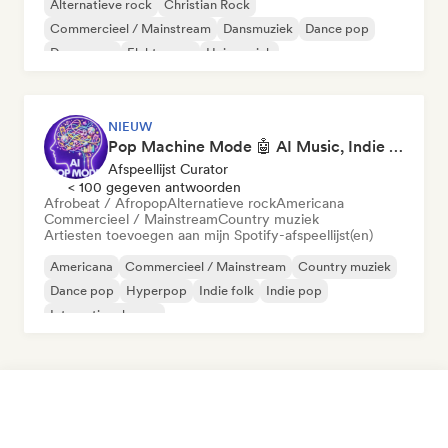
Alternatieve rock
Christian Rock
Commercieel / Mainstream
Dansmuziek
Dance pop
Droompop
Elektropop
Huismuziek
NIEUW
Pop Machine Mode 🤖 AI Music, Indie Pop & Dream Pop
Afspeellijst Curator
< 100 gegeven antwoorden
Afrobeat / Afropop
Alternatieve rock
Americana
Commercieel / Mainstream
Country muziek
Artiesten toevoegen aan mijn Spotify-afspeellijst(en)
Americana
Commercieel / Mainstream
Country muziek
Dance pop
Hyperpop
Indie folk
Indie pop
Internationale pop