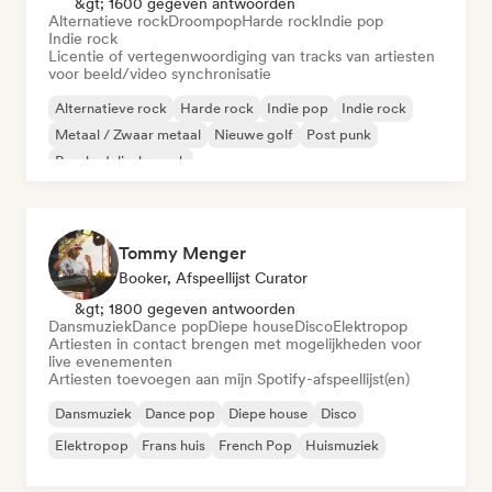
&gt; 1600 gegeven antwoorden
Alternatieve rock
Droompop
Harde rock
Indie pop
Indie rock
Licentie of vertegenwoordiging van tracks van artiesten
voor beeld/video synchronisatie
Alternatieve rock
Harde rock
Indie pop
Indie rock
Metaal / Zwaar metaal
Nieuwe golf
Post punk
Psychedelische rock
Tommy Menger
Booker, Afspeellijst Curator
&gt; 1800 gegeven antwoorden
Dansmuziek
Dance pop
Diepe house
Disco
Elektropop
Artiesten in contact brengen met mogelijkheden voor
live evenementen
Artiesten toevoegen aan mijn Spotify-afspeellijst(en)
Dansmuziek
Dance pop
Diepe house
Disco
Elektropop
Frans huis
French Pop
Huismuziek