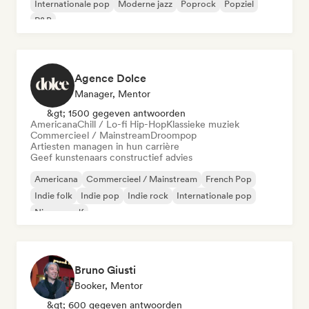
Internationale pop
Moderne jazz
Poprock
Popziel
R&B
Agence Dolce
Manager, Mentor
&gt; 1500 gegeven antwoorden
Americana
Chill / Lo-fi Hip-Hop
Klassieke muziek
Commercieel / Mainstream
Droompop
Artiesten managen in hun carrière
Geef kunstenaars constructief advies
Americana
Commercieel / Mainstream
French Pop
Indie folk
Indie pop
Indie rock
Internationale pop
Nieuwe golf
Bruno Giusti
Booker, Mentor
&gt; 600 gegeven antwoorden