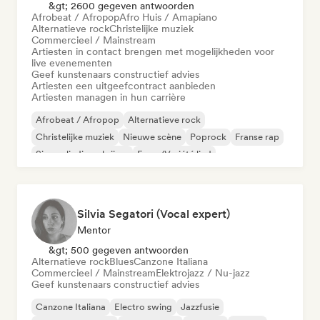
&gt; 2600 gegeven antwoorden
Afrobeat / Afropop
Afro Huis / Amapiano
Alternatieve rock
Christelijke muziek
Commercieel / Mainstream
Artiesten in contact brengen met mogelijkheden voor
live evenementen
Geef kunstenaars constructief advies
Artiesten een uitgeefcontract aanbieden
Artiesten managen in hun carrière
Afrobeat / Afropop
Alternatieve rock
Christelijke muziek
Nieuwe scène
Poprock
Franse rap
Singer-liedjesschrijver
Frans/Variété lied
Silvia Segatori (Vocal expert)
Mentor
&gt; 500 gegeven antwoorden
Alternatieve rock
Blues
Canzone Italiana
Commercieel / Mainstream
Elektrojazz / Nu-jazz
Geef kunstenaars constructief advies
Canzone Italiana
Electro swing
Jazzfusie