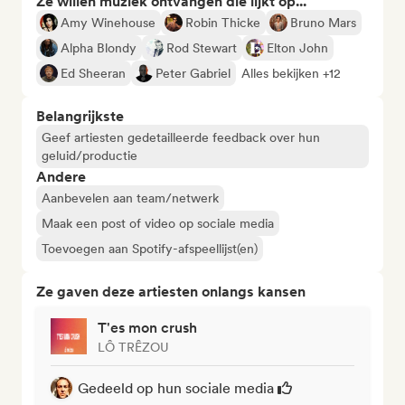
Ze willen muziek ontvangen die lijkt op...
Amy Winehouse
Robin Thicke
Bruno Mars
Alpha Blondy
Rod Stewart
Elton John
Ed Sheeran
Peter Gabriel
Alles bekijken +12
Belangrijkste
Geef artiesten gedetailleerde feedback over hun
geluid/productie
Andere
Aanbevelen aan team/netwerk
Maak een post of video op sociale media
Toevoegen aan Spotify-afspeellijst(en)
Ze gaven deze artiesten onlangs kansen
T'es mon crush
LÔ TRÊZOU
Gedeeld op hun sociale media