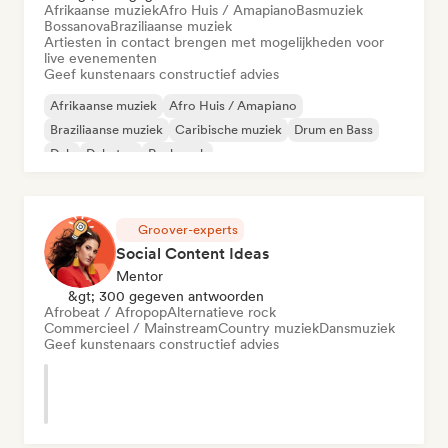
Afrikaanse muziek
Afro Huis / Amapiano
Basmuziek
Bossanova
Braziliaanse muziek
Artiesten in contact brengen met mogelijkheden voor
live evenementen
Geef kunstenaars constructief advies
Afrikaanse muziek
Afro Huis / Amapiano
Braziliaanse muziek
Caribische muziek
Drum en Bass
Dub
Dubstep
Punk rock
Groover-experts
Social Content Ideas
Mentor
&gt; 300 gegeven antwoorden
Afrobeat / Afropop
Alternatieve rock
Commercieel / Mainstream
Country muziek
Dansmuziek
Geef kunstenaars constructief advies