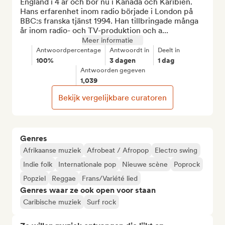
England i 4 år och bor nu i Kanada och Karibien. 
Hans erfarenhet inom radio började i London på 
BBC:s franska tjänst 1994. Han tillbringade många 
år inom radio- och TV-produktion och a...
Meer informatie
Antwoordpercentage
Antwoordt in
Deelt in
100%
3 dagen
1 dag
Antwoorden gegeven
1,039
Bekijk vergelijkbare curatoren
Genres
Afrikaanse muziek
Afrobeat / Afropop
Electro swing
Indie folk
Internationale pop
Nieuwe scène
Poprock
Popziel
Reggae
Frans/Variété lied
Genres waar ze ook open voor staan
Caribische muziek
Surf rock