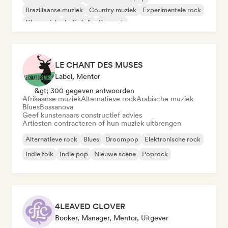
Braziliaanse muziek
Country muziek
Experimentele rock
Filmmuziek
Indie folk
Poprock
LE CHANT DES MUSES
Label, Mentor
&gt; 300 gegeven antwoorden
Afrikaanse muziek
Alternatieve rock
Arabische muziek
Blues
Bossanova
Geef kunstenaars constructief advies
Artiesten contracteren of hun muziek uitbrengen
Alternatieve rock
Blues
Droompop
Elektronische rock
Indie folk
Indie pop
Nieuwe scène
Poprock
4LEAVED CLOVER
Booker, Manager, Mentor, Uitgever