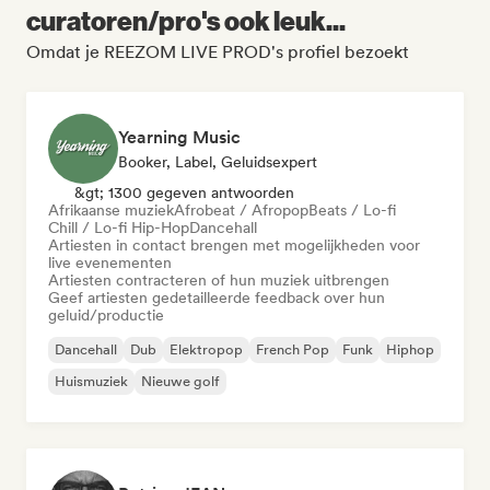
curatoren/pro's ook leuk...
Omdat je REEZOM LIVE PROD's profiel bezoekt
Yearning Music
Booker, Label, Geluidsexpert
&gt; 1300 gegeven antwoorden
Afrikaanse muziek
Afrobeat / Afropop
Beats / Lo-fi
Chill / Lo-fi Hip-Hop
Dancehall
Artiesten in contact brengen met mogelijkheden voor
live evenementen
Artiesten contracteren of hun muziek uitbrengen
Geef artiesten gedetailleerde feedback over hun
geluid/productie
Dancehall
Dub
Elektropop
French Pop
Funk
Hiphop
Huismuziek
Nieuwe golf