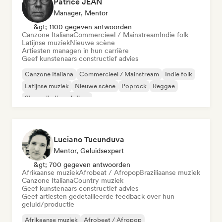
Patrice JEAN
Manager, Mentor
&gt; 1100 gegeven antwoorden
Canzone Italiana
Commercieel / Mainstream
Indie folk
Latijnse muziek
Nieuwe scène
Artiesten managen in hun carrière
Geef kunstenaars constructief advies
Canzone Italiana
Commercieel / Mainstream
Indie folk
Latijnse muziek
Nieuwe scène
Poprock
Reggae
Singer-liedjesschrijver
Luciano Tucunduva
Mentor, Geluidsexpert
&gt; 700 gegeven antwoorden
Afrikaanse muziek
Afrobeat / Afropop
Braziliaanse muziek
Canzone Italiana
Country muziek
Geef kunstenaars constructief advies
Geef artiesten gedetailleerde feedback over hun
geluid/productie
Afrikaanse muziek
Afrobeat / Afropop