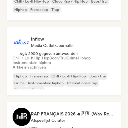
Chill / Lo-fi Hip-Hop
Cloud Rap / Hip Hop
Boor/Trui
Hiphop
Franse rap
Trap
Inflow
Media Outlet/Journalist
&gt; 2900 gegeven antwoorden
Chill / Lo-fi Hip-Hop
Boor/Trui
Grime
Hiphop
Instrumentale hiphop
Artikelen schrijven
Hiphop
Franse rap
Chill / Lo-fi Hip-Hop
Boor/Trui
Grime
Instrumentale hiphop
Internationale rap
Rap in het Engels
RAP FRANÇAIS 2026 🔥🇫🇷 (Way Records)
Afspeellijst Curator