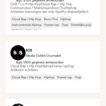
&gt; 5700 gegeven antwoorden
Chill / Lo-fi Hip-Hop
Cloud Rap / Hip Hop
Commercieel / Mainstream
Boor/Trui
Hiphop
Artiesten toevoegen aan mijn Spotify-afspeellijst(en)
Cloud Rap / Hip Hop
Boor/Trui
Hiphop
Instrumentale hiphop
Franse rap
Trap
Stedelijke pop
Chill / Lo-fi Hip-Hop
808
Media Outlet/Journalist
&gt; 1300 gegeven antwoorden
Cloud Rap / Hip Hop
Hiphop
Franse rap
Trap
Artikelen schrijven
Cloud Rap / Hip Hop
Hiphop
Franse rap
Trap