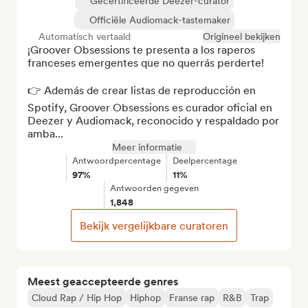
Gecertificeerde Deezer-curator
Officiële Audiomack-tastemaker
Automatisch vertaald
Origineel bekijken
¡Groover Obsessions te presenta a los raperos 
franceses emergentes que no querrás perderte!

👉 Además de crear listas de reproducción en 
Spotify, Groover Obsessions es curador oficial en 
Deezer y Audiomack, reconocido y respaldado por 
amba...
Meer informatie
Antwoordpercentage
Deelpercentage
97%
11%
Antwoorden gegeven
1,848
Bekijk vergelijkbare curatoren
Meest geaccepteerde genres
Cloud Rap / Hip Hop
Hiphop
Franse rap
R&B
Trap