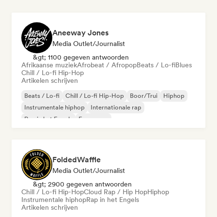
Aneeway Jones
Media Outlet/Journalist
&gt; 1100 gegeven antwoorden
Afrikaanse muziek
Afrobeat / Afropop
Beats / Lo-fi
Blues
Chill / Lo-fi Hip-Hop
Artikelen schrijven
Beats / Lo-fi
Chill / Lo-fi Hip-Hop
Boor/Trui
Hiphop
Instrumentale hiphop
Internationale rap
Rap in het Engels
Franse rap
FoldedWaffle
Media Outlet/Journalist
&gt; 2900 gegeven antwoorden
Chill / Lo-fi Hip-Hop
Cloud Rap / Hip Hop
Hiphop
Instrumentale hiphop
Rap in het Engels
Artikelen schrijven