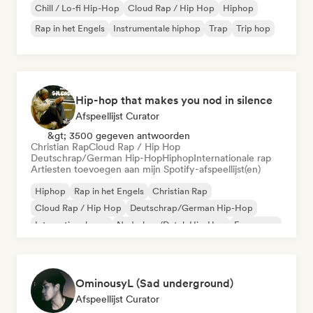
Chill / Lo-fi Hip-Hop
Cloud Rap / Hip Hop
Hiphop
Rap in het Engels
Instrumentale hiphop
Trap
Trip hop
Hip-hop that makes you nod in silence
Afspeellijst Curator
&gt; 3500 gegeven antwoorden
Christian Rap
Cloud Rap / Hip Hop
Deutschrap/German Hip-Hop
Hiphop
Internationale rap
Artiesten toevoegen aan mijn Spotify-afspeellijst(en)
Hiphop
Rap in het Engels
Christian Rap
Cloud Rap / Hip Hop
Deutschrap/German Hip-Hop
Internationale rap
Nederhop/Dutch Hip-Hop
Franse rap
OminousyL (Sad underground)
Afspeellijst Curator