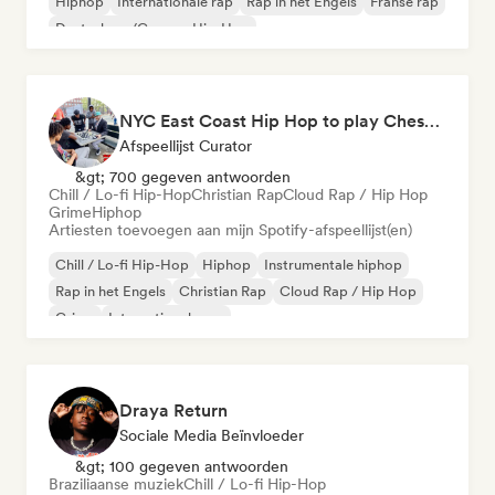
Hiphop
Internationale rap
Rap in het Engels
Franse rap
Deutschrap/German Hip-Hop
NYC East Coast Hip Hop to play Chess to - Best BoomBap / Conscious Rap 2026 (Independent Rap Only)
Afspeellijst Curator
&gt; 700 gegeven antwoorden
Chill / Lo-fi Hip-Hop
Christian Rap
Cloud Rap / Hip Hop
Grime
Hiphop
Artiesten toevoegen aan mijn Spotify-afspeellijst(en)
Chill / Lo-fi Hip-Hop
Hiphop
Instrumentale hiphop
Rap in het Engels
Christian Rap
Cloud Rap / Hip Hop
Grime
Internationale rap
Draya Return
Sociale Media Beïnvloeder
&gt; 100 gegeven antwoorden
Braziliaanse muziek
Chill / Lo-fi Hip-Hop