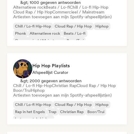
&gt; 1000 gegeven antwoorden
Alternatieve rock
Beats / Lo-fi
Chill / Lo-fi Hip-Hop
Cloud Rap / Hip Hop
Commercieel / Mainstream
Artiesten toevoegen aan mijn Spotify-afspeellijst(en)
Chill / Lo-fi Hip-Hop
Cloud Rap / Hip Hop
Hiphop
Phonk
Alternatieve rock
Beats / Lo-fi
Commercieel / Mainstream
Boor/Trui
Hip Hop Playlists
Afspeellijst Curator
&gt; 2000 gegeven antwoorden
Chill / Lo-fi Hip-Hop
Christian Rap
Cloud Rap / Hip Hop
Boor/Trui
Hiphop
Artiesten toevoegen aan mijn Spotify-afspeellijst(en)
Chill / Lo-fi Hip-Hop
Cloud Rap / Hip Hop
Hiphop
Rap in het Engels
Trap
Christian Rap
Boor/Trui
Instrumentale hiphop