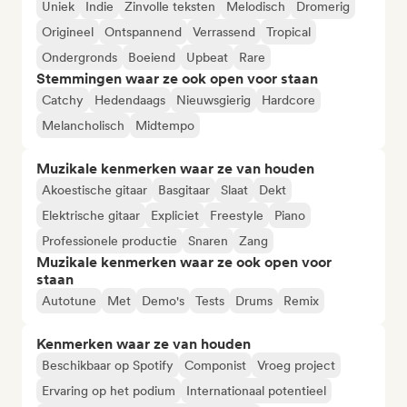
Uniek
Indie
Zinvolle teksten
Melodisch
Dromerig
Origineel
Ontspannend
Verrassend
Tropical
Ondergronds
Boeiend
Upbeat
Rare
Stemmingen waar ze ook open voor staan
Catchy
Hedendaags
Nieuwsgierig
Hardcore
Melancholisch
Midtempo
Muzikale kenmerken waar ze van houden
Akoestische gitaar
Basgitaar
Slaat
Dekt
Elektrische gitaar
Expliciet
Freestyle
Piano
Professionele productie
Snaren
Zang
Muzikale kenmerken waar ze ook open voor
staan
Autotune
Met
Demo's
Tests
Drums
Remix
Kenmerken waar ze van houden
Beschikbaar op Spotify
Componist
Vroeg project
Ervaring op het podium
Internationaal potentieel