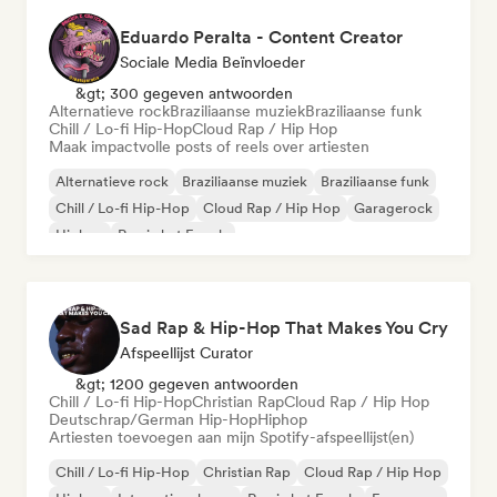
Eduardo Peralta - Content Creator
Sociale Media Beïnvloeder
&gt; 300 gegeven antwoorden
Alternatieve rock
Braziliaanse muziek
Braziliaanse funk
Chill / Lo-fi Hip-Hop
Cloud Rap / Hip Hop
Maak impactvolle posts of reels over artiesten
Alternatieve rock
Braziliaanse muziek
Braziliaanse funk
Chill / Lo-fi Hip-Hop
Cloud Rap / Hip Hop
Garagerock
Hiphop
Rap in het Engels
Sad Rap & Hip-Hop That Makes You Cry
Afspeellijst Curator
&gt; 1200 gegeven antwoorden
Chill / Lo-fi Hip-Hop
Christian Rap
Cloud Rap / Hip Hop
Deutschrap/German Hip-Hop
Hiphop
Artiesten toevoegen aan mijn Spotify-afspeellijst(en)
Chill / Lo-fi Hip-Hop
Christian Rap
Cloud Rap / Hip Hop