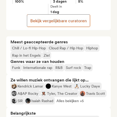
100%
3 dagen
5%
Deelt in
1 dag
Bekijk vergelijkbare curatoren
Meest geaccepteerde genres
Chill / Lo-fi Hip-Hop
Cloud Rap / Hip Hop
Hiphop
Rap in het Engels
Ziel
Genres waar ze van houden
Funk
Internationale rap
R&B
Surf rock
Trap
Ze willen muziek ontvangen die lijkt op...
Kendrick Lamar
Kanye West
Lucky Daye
A$AP Rocky
Tyler, The Creator
Travis Scott
SiR
Isaiah Rashad
Alles bekijken +5
Belangrijkste