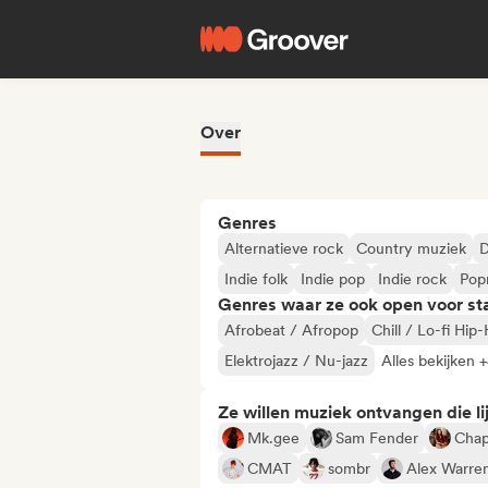
Over
Genres
Alternatieve rock
Country muziek
D
Indie folk
Indie pop
Indie rock
Pop
Genres waar ze ook open voor st
Afrobeat / Afropop
Chill / Lo-fi Hip
Elektrojazz / Nu-jazz
Alles bekijken 
Ze willen muziek ontvangen die lij
Mk.gee
Sam Fender
Chap
CMAT
sombr
Alex Warre