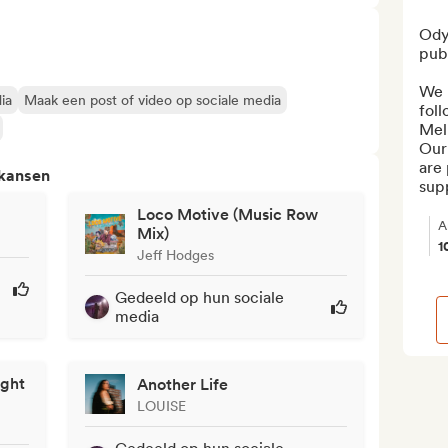
Odys
publ
We 
ia
Maak een post of video op sociale media
foll
Mel
Our 
are 
 kansen
sup
Loco Motive (Music Row
A
Mix)
1
Jeff Hodges
Gedeeld op hun sociale
media
ight
Another Life
LOUISE