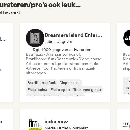
uratoren/pro's ook leuk...
el bezoekt
Dreamers Island Entertainment
Rob Tavaglione/Catalyst Recording
Label, Uitgever
&gt; 1000 gegeven antwoorden
Basmuziek
Braziliaanse muziek
Beat
Braziliaanse funk
Dansmuziek
Diepe house
Kla
Artiesten een uitgeefcontract aanbieden
Art
Artiesten contracteren of hun muziek
afsp
k
uitbrengen
Hi
Braziliaanse funk
Diepe house
Ins
Elektronica
Elektropop
Toekomstig huis
Int
Hiphop
Huismuziek
Tech Huis
o
indie now
Media Outlet/Journalist