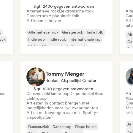
&gt; 2400 gegeven antwoorden
Alternatieve rock
Elektronische rock
Alt
Garagerock
Hiphop
Indie folk
Gar
Artikelen schrijven
Art
uit
k
Alternatieve rock
Garagerock
Indie folk
Alt
rock
Indie pop
Indie rock
Internationale rap
Ga
Metaal / Zwaar metaal
Poprock
Re
Tommy Menger
Booker, Afspeellijst Curator
&gt; 1800 gegeven antwoorden
se
Dansmuziek
Dance pop
Diepe house
Disco
Afr
Elektropop
Kla
Artiesten in contact brengen met
Com
mogelijkheden voor live evenementen
Maa
Artiesten toevoegen aan mijn Spotify-
arti
afspeellijst(en)
Afr
Dansmuziek
Dance pop
Diepe house
Fu