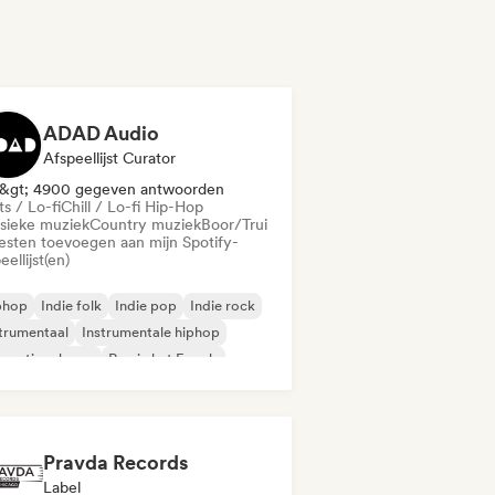
ADAD Audio
Afspeellijst Curator
&gt; 4900 gegeven antwoorden
s / Lo-fi
Chill / Lo-fi Hip-Hop
ssieke muziek
Country muziek
Boor/Trui
iesten toevoegen aan mijn Spotify-
eellijst(en)
phop
Indie folk
Indie pop
Indie rock
trumentaal
Instrumentale hiphop
ernationale rap
Rap in het Engels
Pravda Records
Label