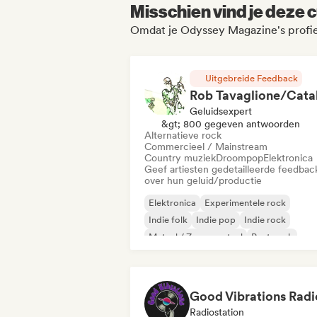
Misschien vind je deze c
Omdat je Odyssey Magazine's profi
Uitgebreide Feedback
Geluidsexpert
&gt; 800 gegeven antwoorden
Alternatieve rock
Commercieel / Mainstream
Country muziek
Droompop
Elektronica
Geef artiesten gedetailleerde feedbac
over hun geluid/productie
Elektronica
Experimentele rock
Indie folk
Indie pop
Indie rock
Metaal / Zwaar metaal
Post punk
Rock & Roll / Klassieke rock
Good Vibrations Radi
Radiostation