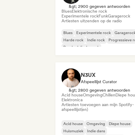
&gt; 2900 gegeven antwoorden
Blues
Elektronische rock
Experimentele rock
Funk
Garagerock
Artiesten uitzenden op de radio
Blues
Experimentele rock
Garageroc
Harde rock
Indie rock
Progressieve 
Psychedelische rock
Rock & Roll / Klassieke rock
N3UX
Afspeellijst Curator
&gt; 2800 gegeven antwoorden
Acid house
Omgeving
Chillen
Diepe hou
Elektronica
Artiesten toevoegen aan mijn Spotify-
afspeellijst(en)
Acid house
Omgeving
Diepe house
Huismuziek
Indie dans