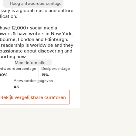
Hoog antwoordpercentage
sey is a global music and culture 
ication.

have 12,000+ social media 
owers & have writers in New York, 
bourne, London and Edinburgh. 
readership is worldwide and they 
passionate about discovering and 
porting new...
Meer informatie
ntwoordpercentage
Deelpercentage
00%
19%
Antwoorden gegeven
43
Bekijk vergelijkbare curatoren