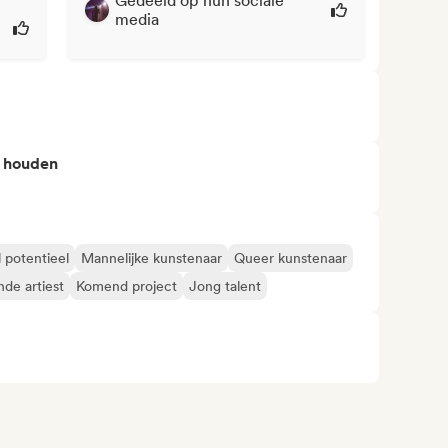
Gedeeld op hun sociale
media
n houden
l potentieel
Mannelijke kunstenaar
Queer kunstenaar
de artiest
Komend project
Jong talent