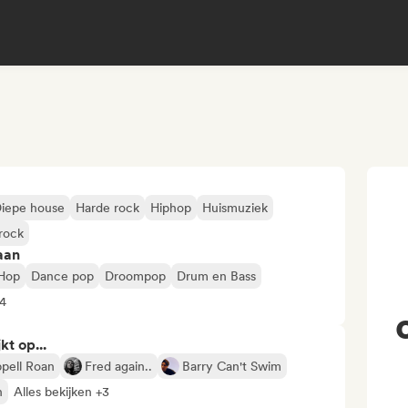
iepe house
Harde rock
Hiphop
Huismuziek
rock
aan
-Hop
Dance pop
Droompop
Drum en Bass
+4
kt op...
pell Roan
Fred again..
Barry Can't Swim
n
Alles bekijken +3