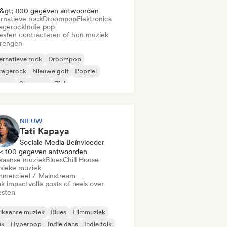
&gt; 800 gegeven antwoorden
ernatieve rock
Droompop
Elektronica
agerock
Indie pop
iesten contracteren of hun muziek
brengen
ernatieve rock
Droompop
ragerock
Nieuwe golf
Popziel
ggae
Shoegaze
Ziel
NIEUW
Tati Kapaya
Sociale Media Beïnvloeder
< 100 gegeven antwoorden
ikaanse muziek
Blues
Chill House
ssieke muziek
mercieel / Mainstream
k impactvolle posts of reels over
esten
ikaanse muziek
Blues
Filmmuziek
nk
Hyperpop
Indie dans
Indie folk