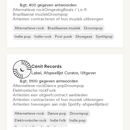
&gt; 400 gegeven antwoorden
Alternatieve rock
Omgeving
Beats / Lo-fi
Braziliaanse muziek
Droompop
Artiesten contracteren of hun muziek uitbrengen
Alternatieve rock
Braziliaanse muziek
Droompop
Indie pop
Indie rock
Post punk
Shoegaze
Synthpop
Cénit Records
Label, Afspeellijst Curator, Uitgever
&gt; 3100 gegeven antwoorden
Alternatieve rock
Dance pop
Droompop
Elektronische rock
Funk
Artiesten een uitgeefcontract aanbieden
Artiesten contracteren of hun muziek uitbrengen
Artiesten toevoegen aan mijn Spotify-afspeellijst(en)
Alternatieve rock
Dance pop
Droompop
Elektronische rock
Indie folk
Indie pop
Rap in het Engels
Synthwave