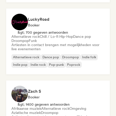
LuckyRoad
Booker
&gt; 700 gegeven antwoorden
Alternatieve rock
Chill / Lo-fi Hip-Hop
Dance pop
Droompop
Funk
Artiesten in contact brengen met mogelijkheden voor
live evenementen
Alternatieve rock
Dance pop
Droompop
Indie folk
Indie pop
Indie rock
Pop-punk
Poprock
Zach S
Booker
&gt; 1400 gegeven antwoorden
Afrikaanse muziek
Alternatieve rock
Omgeving
Aziatische muziek
Droompop