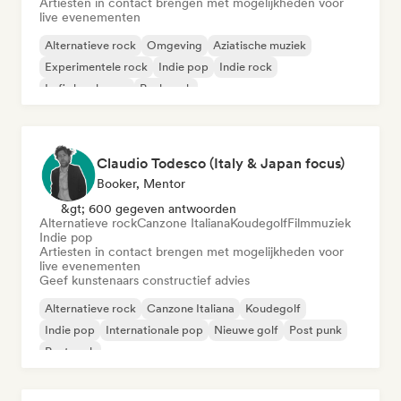
Artiesten in contact brengen met mogelijkheden voor
live evenementen
Alternatieve rock
Omgeving
Aziatische muziek
Experimentele rock
Indie pop
Indie rock
Lofi slaapkamer
Punk rock
Claudio Todesco (Italy & Japan focus)
Booker, Mentor
&gt; 600 gegeven antwoorden
Alternatieve rock
Canzone Italiana
Koudegolf
Filmmuziek
Indie pop
Artiesten in contact brengen met mogelijkheden voor
live evenementen
Geef kunstenaars constructief advies
Alternatieve rock
Canzone Italiana
Koudegolf
Indie pop
Internationale pop
Nieuwe golf
Post punk
Post rock