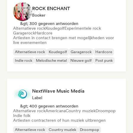
ROCK ENCHANT
Booker
&gt; 300 gegeven antwoorden
Alternatieve rock
Koudegolf
Experimentele rock
Garagerock
Hardcore
Artiesten in contact brengen met mogelijkheden voor
live evenementen
Alternatieve rock
Koudegolf
Garagerock
Hardcore
Indie rock
Melodische metal
Nieuwe golf
Post punk
NextWave Music Media
Label
&gt; 400 gegeven antwoorden
Alternatieve rock
Americana
Country muziek
Droompop
Indie folk
Artiesten contracteren of hun muziek uitbrengen
Alternatieve rock
Country muziek
Droompop