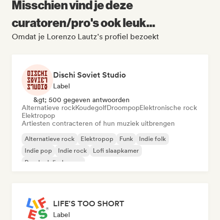
Misschien vind je deze
curatoren/pro's ook leuk...
Omdat je Lorenzo Lautz's profiel bezoekt
Dischi Soviet Studio
Label
&gt; 500 gegeven antwoorden
Alternatieve rock
Koudegolf
Droompop
Elektronische rock
Elektropop
Artiesten contracteren of hun muziek uitbrengen
Alternatieve rock
Elektropop
Funk
Indie folk
Indie pop
Indie rock
Lofi slaapkamer
Psychedelische pop
LIFE'S TOO SHORT
Label