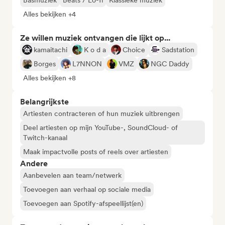
Basmuziek
Beats / Lo-fi
Klassieke muziek
Alles bekijken +4
Ze willen muziek ontvangen die lijkt op...
kamaitachi
K o d a
Choice
Sadstation
Borges
L7NNON
VMZ
NGC Daddy
Alles bekijken +8
Belangrijkste
Artiesten contracteren of hun muziek uitbrengen
Deel artiesten op mijn YouTube-, SoundCloud- of
Twitch-kanaal
Maak impactvolle posts of reels over artiesten
Andere
Aanbevelen aan team/netwerk
Toevoegen aan verhaal op sociale media
Toevoegen aan Spotify-afspeellijst(en)