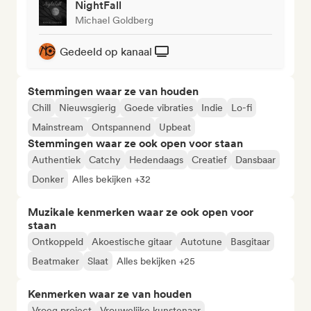
NightFall
Michael Goldberg
Gedeeld op kanaal
Stemmingen waar ze van houden
Chill
Nieuwsgierig
Goede vibraties
Indie
Lo-fi
Mainstream
Ontspannend
Upbeat
Stemmingen waar ze ook open voor staan
Authentiek
Catchy
Hedendaags
Creatief
Dansbaar
Donker
Alles bekijken +32
Muzikale kenmerken waar ze ook open voor
staan
Ontkoppeld
Akoestische gitaar
Autotune
Basgitaar
Beatmaker
Slaat
Alles bekijken +25
Kenmerken waar ze van houden
Vroeg project
Vrouwelijke kunstenaar