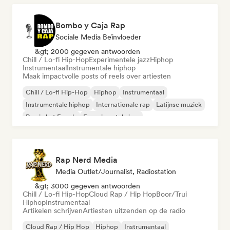
Bombo y Caja Rap
Sociale Media Beïnvloeder
&gt; 2000 gegeven antwoorden
Chill / Lo-fi Hip-Hop
Experimentele jazz
Hiphop
Instrumentaal
Instrumentale hiphop
Maak impactvolle posts of reels over artiesten
Chill / Lo-fi Hip-Hop
Hiphop
Instrumentaal
Instrumentale hiphop
Internationale rap
Latijnse muziek
Rap in het Engels
Experimentele jazz
Rap Nerd Media
Media Outlet/Journalist, Radiostation
&gt; 3000 gegeven antwoorden
Chill / Lo-fi Hip-Hop
Cloud Rap / Hip Hop
Boor/Trui
Hiphop
Instrumentaal
Artikelen schrijven
Artiesten uitzenden op de radio
Cloud Rap / Hip Hop
Hiphop
Instrumentaal