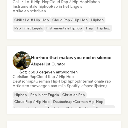
Chill / Lo-fi Hip-Hop
Cloud Rap / Hip Hop
Hiphop
Instrumentale hiphop
Rap in het Engels
Artikelen schrijven
Chill / Lo-fi Hip-Hop
Cloud Rap / Hip Hop
Hiphop
Rap in het Engels
Instrumentale hiphop
Trap
Trip hop
Hip-hop that makes you nod in silence
Afspeellijst Curator
&gt; 3500 gegeven antwoorden
Christian Rap
Cloud Rap / Hip Hop
Deutschrap/German Hip-Hop
Hiphop
Internationale rap
Artiesten toevoegen aan mijn Spotify-afspeellijst(en)
Hiphop
Rap in het Engels
Christian Rap
Cloud Rap / Hip Hop
Deutschrap/German Hip-Hop
Internationale rap
Nederhop/Dutch Hip-Hop
Franse rap