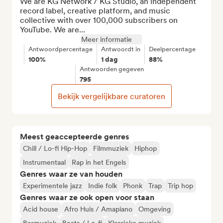
We are KG Network / KG Studio, an independent 
record label, creative platform, and music 
collective with over 100,000 subscribers on 
YouTube. We are...
Meer informatie
Antwoordpercentage
Antwoordt in
Deelpercentage
100%
1 dag
88%
Antwoorden gegeven
795
Bekijk vergelijkbare curatoren
Meest geaccepteerde genres
Chill / Lo-fi Hip-Hop
Filmmuziek
Hiphop
Instrumentaal
Rap in het Engels
Genres waar ze van houden
Experimentele jazz
Indie folk
Phonk
Trap
Trip hop
Genres waar ze ook open voor staan
Acid house
Afro Huis / Amapiano
Omgeving