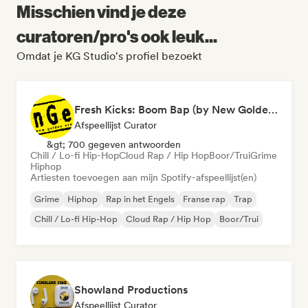
Misschien vind je deze
curatoren/pro's ook leuk...
Omdat je KG Studio's profiel bezoekt
Fresh Kicks: Boom Bap (by New Golden Era)
Afspeellijst Curator
&gt; 700 gegeven antwoorden
Chill / Lo-fi Hip-Hop
Cloud Rap / Hip Hop
Boor/Trui
Grime
Hiphop
Artiesten toevoegen aan mijn Spotify-afspeellijst(en)
Grime
Hiphop
Rap in het Engels
Franse rap
Trap
Chill / Lo-fi Hip-Hop
Cloud Rap / Hip Hop
Boor/Trui
Showland Productions
Afspeellijst Curator