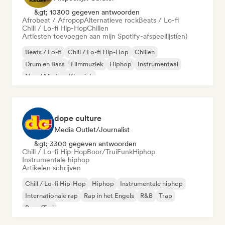
&gt; 10300 gegeven antwoorden
Afrobeat / Afropop
Alternatieve rock
Beats / Lo-fi
Chill / Lo-fi Hip-Hop
Chillen
Artiesten toevoegen aan mijn Spotify-afspeellijst(en)
Beats / Lo-fi
Chill / Lo-fi Hip-Hop
Chillen
Drum en Bass
Filmmuziek
Hiphop
Instrumentaal
Neo / Modern Klassiek
dope culture
Media Outlet/Journalist
&gt; 3300 gegeven antwoorden
Chill / Lo-fi Hip-Hop
Boor/Trui
Funk
Hiphop
Instrumentale hiphop
Artikelen schrijven
Chill / Lo-fi Hip-Hop
Hiphop
Instrumentale hiphop
Internationale rap
Rap in het Engels
R&B
Trap
Boor/Trui