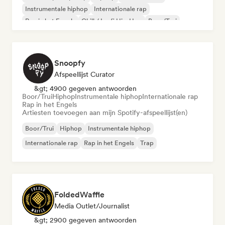
Instrumentale hiphop
Internationale rap
Rap in het Engels
Chill / Lo-fi Hip-Hop
Boor/Trui
Snoopfy
Afspeellijst Curator
&gt; 4900 gegeven antwoorden
Boor/Trui
Hiphop
Instrumentale hiphop
Internationale rap
Rap in het Engels
Artiesten toevoegen aan mijn Spotify-afspeellijst(en)
Boor/Trui
Hiphop
Instrumentale hiphop
Internationale rap
Rap in het Engels
Trap
FoldedWaffle
Media Outlet/Journalist
&gt; 2900 gegeven antwoorden