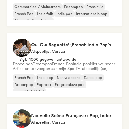
Commercieel / Mainstream
Droompop
Frans huis
French Pop
Indie folk
Indie pop
Internationale pop
Singer-liedjesschrijver
Oui Oui Baguette! (French Indie Pop's Finest)
Afspeellijst Curator
&gt; 4000 gegeven antwoorden
Dance pop
Droompop
French Pop
Indie pop
Nieuwe scène
Artiesten toevoegen aan mijn Spotify-afspeellijst(en)
French Pop
Indie pop
Nieuwe scène
Dance pop
Droompop
Poprock
Progressieve pop
Frans/Variété lied
Nouvelle Scène Française : Pop, Indie & Chanson Émergente
Afspeellijst Curator