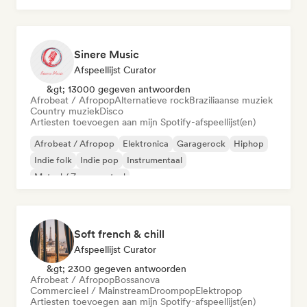
Sinere Music
Afspeellijst Curator
&gt; 13000 gegeven antwoorden
Afrobeat / Afropop
Alternatieve rock
Braziliaanse muziek
Country muziek
Disco
Artiesten toevoegen aan mijn Spotify-afspeellijst(en)
Afrobeat / Afropop
Elektronica
Garagerock
Hiphop
Indie folk
Indie pop
Instrumentaal
Metaal / Zwaar metaal
Soft french & chill
Afspeellijst Curator
&gt; 2300 gegeven antwoorden
Afrobeat / Afropop
Bossanova
Commercieel / Mainstream
Droompop
Elektropop
Artiesten toevoegen aan mijn Spotify-afspeellijst(en)