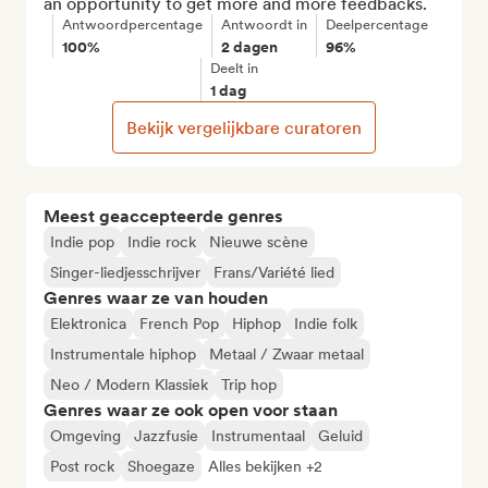
an opportunity to get more and more feedbacks.
Antwoordpercentage
Antwoordt in
Deelpercentage
100%
2 dagen
96%
Deelt in
1 dag
Bekijk vergelijkbare curatoren
Meest geaccepteerde genres
Indie pop
Indie rock
Nieuwe scène
Singer-liedjesschrijver
Frans/Variété lied
Genres waar ze van houden
Elektronica
French Pop
Hiphop
Indie folk
Instrumentale hiphop
Metaal / Zwaar metaal
Neo / Modern Klassiek
Trip hop
Genres waar ze ook open voor staan
Omgeving
Jazzfusie
Instrumentaal
Geluid
Post rock
Shoegaze
Alles bekijken +2