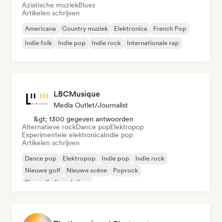
Aziatische muziek
Blues
Artikelen schrijven
Americana
Country muziek
Elektronica
French Pop
Indie folk
Indie pop
Indie rock
Internationale rap
LBCMusique
Media Outlet/Journalist
&gt; 1300 gegeven antwoorden
Alternatieve rock
Dance pop
Elektropop
Experimentele elektronica
Indie pop
Artikelen schrijven
Dance pop
Elektropop
Indie pop
Indie rock
Nieuwe golf
Nieuwe scène
Poprock
Singer-liedjesschrijver