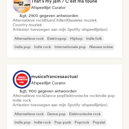
That's my jam / C'est ma toune
Afspeellijst Curator
&gt; 2900 gegeven antwoorden
Alternatieve rock
Blues
Chillen
Klassieke muziek
Country muziek
Artiesten toevoegen aan mijn Spotify-afspeellijst(en)
Alternatieve rock
Elektropop
Hiphop
Indie folk
Indie pop
Indie rock
Internationale pop
Nieuwe scène
musicafrancesaactual
Afspeellijst Curator
&gt; 1100 gegeven antwoorden
Alternatieve rock
Dance pop
Elektronische rock
Indie pop
Indie rock
Artiesten toevoegen aan mijn Spotify-afspeellijst(en)
Alternatieve rock
Dance pop
Elektronische rock
Indie pop
Indie rock
Pop-punk
Poprock
Popziel