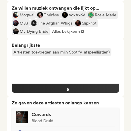
Ze willen muziek ontvangen die lijkt op...
Mogwai
Thérèse
VoxAxoV
Rosie Marie
M83
The Afghan Whigs
Slipknot
My Dying Bride
Alles bekijken +12
Belangrijkste
Artiesten toevoegen aan mijn Spotify-afspeellijst(en)
9
Ze gaven deze artiesten onlangs kansen
Cowards
Blood Druid