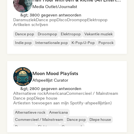
Media Outlet/Journalist
&gt; 3800 gegeven antwoorden
Dansmuziek
Dance pop
Disco
Droompop
Elektropop
Artikelen schrijven
Dance pop
Droompop
Elektropop
Vakantie muziek
Indie pop
Internationale pop
K-Pop/J-Pop
Poprock
Moon Mood Playlists
Afspeellijst Curator
&gt; 2800 gegeven antwoorden
Alternatieve rock
Americana
Commercieel / Mainstream
Dance pop
Diepe house
Artiesten toevoegen aan mijn Spotify-afspeellijst(en)
Alternatieve rock
Americana
Commercieel / Mainstream
Dance pop
Diepe house
Droompop
Elektropop
Garagerock