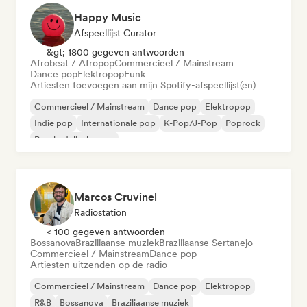
Happy Music
Afspeellijst Curator
&gt; 1800 gegeven antwoorden
Afrobeat / Afropop
Commercieel / Mainstream
Dance pop
Elektropop
Funk
Artiesten toevoegen aan mijn Spotify-afspeellijst(en)
Commercieel / Mainstream
Dance pop
Elektropop
Indie pop
Internationale pop
K-Pop/J-Pop
Poprock
Psychedelische pop
Marcos Cruvinel
Radiostation
< 100 gegeven antwoorden
Bossanova
Braziliaanse muziek
Braziliaanse Sertanejo
Commercieel / Mainstream
Dance pop
Artiesten uitzenden op de radio
Commercieel / Mainstream
Dance pop
Elektropop
R&B
Bossanova
Braziliaanse muziek