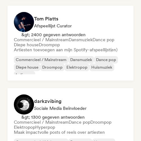
Tom Platts
Afspeellijst Curator
&gt; 2400 gegeven antwoorden
Commercieel / Mainstream
Dansmuziek
Dance pop
Diepe house
Droompop
Artiesten toevoegen aan mijn Spotify-afspeellijst(en)
Commercieel / Mainstream
Dansmuziek
Dance pop
Diepe house
Droompop
Elektropop
Huismuziek
Indie pop
darkzvibing
Sociale Media Beïnvloeder
&gt; 1300 gegeven antwoorden
Commercieel / Mainstream
Dance pop
Droompop
Elektropop
Hyperpop
Maak impactvolle posts of reels over artiesten