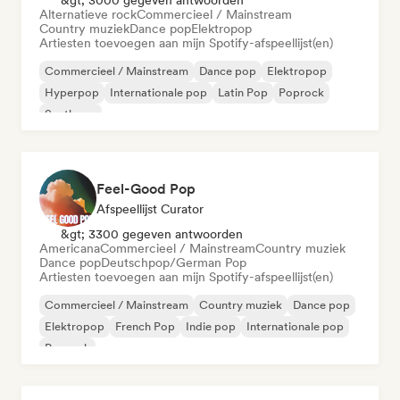
&gt; 3000 gegeven antwoorden
Alternatieve rock
Commercieel / Mainstream
Country muziek
Dance pop
Elektropop
Artiesten toevoegen aan mijn Spotify-afspeellijst(en)
Commercieel / Mainstream
Dance pop
Elektropop
Hyperpop
Internationale pop
Latin Pop
Poprock
Synthpop
Feel-Good Pop
Afspeellijst Curator
&gt; 3300 gegeven antwoorden
Americana
Commercieel / Mainstream
Country muziek
Dance pop
Deutschpop/German Pop
Artiesten toevoegen aan mijn Spotify-afspeellijst(en)
Commercieel / Mainstream
Country muziek
Dance pop
Elektropop
French Pop
Indie pop
Internationale pop
Poprock