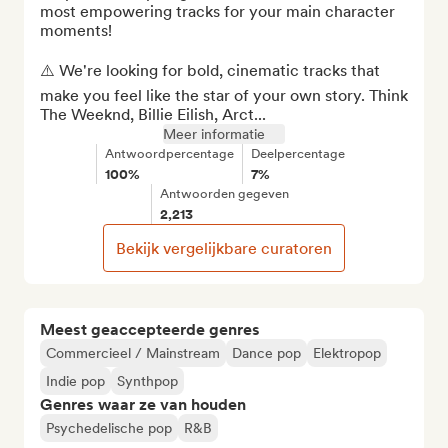
most empowering tracks for your main character 
moments! 

⚠️ We're looking for bold, cinematic tracks that 
make you feel like the star of your own story. Think 
The Weeknd, Billie Eilish, Arct...
Meer informatie
Antwoordpercentage
Deelpercentage
100%
7%
Antwoorden gegeven
2,213
Bekijk vergelijkbare curatoren
Meest geaccepteerde genres
Commercieel / Mainstream
Dance pop
Elektropop
Indie pop
Synthpop
Genres waar ze van houden
Psychedelische pop
R&B