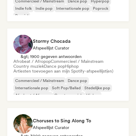
Commercieel / Mainstream
Dance pop
Hyperpop
Indie folk
Indie pop
Internationale pop
Poprock
Popziel
Stormy Chocada
Afspeellijst Curator
&gt; 1900 gegeven antwoorden
Afrobeat / Afropop
Commercieel / Mainstream
Country muziek
Dance pop
Hiphop
Artiesten toevoegen aan mijn Spotify-afspeellijst(en)
Commercieel / Mainstream
Dance pop
Internationale pop
Soft Pop/Ballad
Stedelijke pop
Afrobeat / Afropop
Country muziek
Hiphop
Choruses to Sing Along To
Afspeellijst Curator