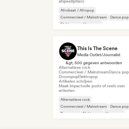
afspeellijst(en)
Afrobeat / Afropop
Commercieel / Mainstream
Dance pop
Elektropop
Hyperpop
Internationale pop
Latin Pop
Popziel
This Is The Scene
Media Outlet/Journalist
&gt; 500 gegeven antwoorden
Alternatieve rock
Commercieel / Mainstream
Dance pop
Droompop
Elektropop
Artikelen schrijven
Maak impactvolle posts of reels over
artiesten
Alternatieve rock
Commercieel / Mainstream
Dance pop
Droompop
Elektropop
Hyperpop
Pop-punk
Post punk