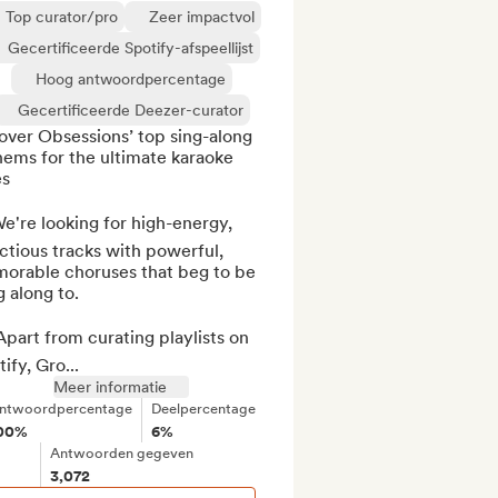
Top curator/pro
Zeer impactvol
Gecertificeerde Spotify-afspeellijst
Hoog antwoordpercentage
Gecertificeerde Deezer-curator
ver Obsessions’ top sing-along 
ems for the ultimate karaoke 
s

e're looking for high-energy, 
ctious tracks with powerful, 
orable choruses that beg to be 
 along to.

part from curating playlists on 
ify, Gro...
Meer informatie
ntwoordpercentage
Deelpercentage
00%
6%
Antwoorden gegeven
3,072