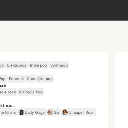
op
Elektropop
Indie pop
Synthpop
Pop
Poprock
Stedelijke pop
aan
ndie rock
K-Pop/J-Pop
kt op...
he Killers
Lady Gaga
Sia
Chappell Roan