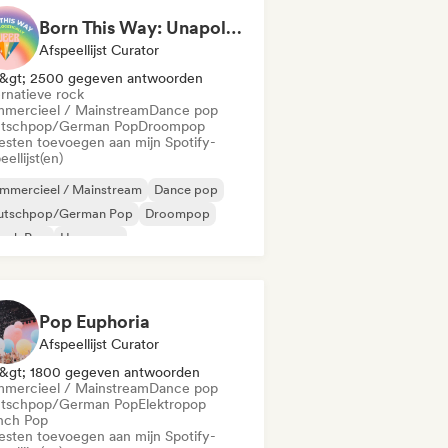
Born This Way: Unapologetically Queer
Afspeellijst Curator
&gt; 2500 gegeven antwoorden
ernatieve rock
mercieel / Mainstream
Dance pop
tschpop/German Pop
Droompop
iesten toevoegen aan mijn Spotify-
eellijst(en)
mmercieel / Mainstream
Dance pop
utschpop/German Pop
Droompop
ench Pop
Hyperpop
ernationale pop
Latin Pop
Pop Euphoria
Afspeellijst Curator
&gt; 1800 gegeven antwoorden
mercieel / Mainstream
Dance pop
tschpop/German Pop
Elektropop
nch Pop
iesten toevoegen aan mijn Spotify-