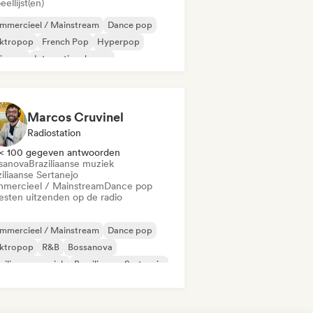
eellijst(en)
mmercieel / Mainstream
Dance pop
ektropop
French Pop
Hyperpop
ie pop
Internationale pop
Pop/J-Pop
Marcos Cruvinel
Radiostation
< 100 gegeven antwoorden
sanova
Braziliaanse muziek
iliaanse Sertanejo
mercieel / Mainstream
Dance pop
iesten uitzenden op de radio
mmercieel / Mainstream
Dance pop
ektropop
R&B
Bossanova
ziliaanse muziek
Braziliaanse Sertanejo
ie pop