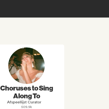
Choruses to Sing
Along To
Afspeellijst Curator
509.9k