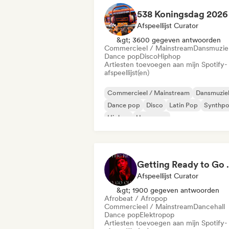
538 Koningsdag 2026
Afspeellijst Curator
&gt; 3600 gegeven antwoorden
Commercieel / Mainstream
Dansmuzie
Dance pop
Disco
Hiphop
Artiesten toevoegen aan mijn Spotify-
afspeellijst(en)
Commercieel / Mainstream
Dansmuzie
Dance pop
Disco
Latin Pop
Synthp
Hiphop
Hyperpop
Getting 
Afspeellijst Curator
&gt; 1900 gegeven antwoorden
Afrobeat / Afropop
Commercieel / Mainstream
Dancehall
Dance pop
Elektropop
Artiesten toevoegen aan mijn Spotify-