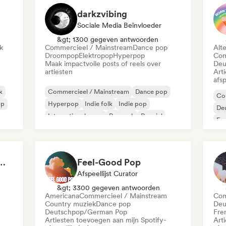
darkzvibing
Sociale Media Beïnvloeder
&gt; 1300 gegeven antwoorden
k
Commercieel / Mainstream
Dance pop
Alt
Droompop
Elektropop
Hyperpop
Com
Maak impactvolle posts of reels over
Deu
artiesten
Art
afsp
k
Commercieel / Mainstream
Dance pop
Co
op
Hyperpop
Indie folk
Indie pop
De
Internationale pop
Poprock
Popziel
Fr
Int
Ready to Go Out 🍒💋
Feel-Good Pop
Afspeellijst Curator
&gt; 3300 gegeven antwoorden
Americana
Commercieel / Mainstream
Com
Country muziek
Dance pop
Deu
Deutschpop/German Pop
Fre
Artiesten toevoegen aan mijn Spotify-
Art