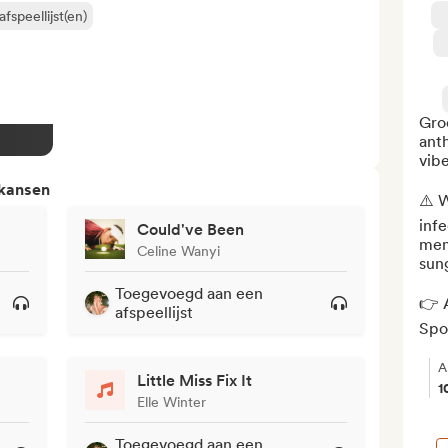
fspeellijst(en)
Groo
anth
vibe
 kansen
⚠️ W
infe
Could've Been
mem
Celine Wanyi
sung
Toegevoegd aan een
👉 A
afspeellijst
Spot
A
Little Miss Fix It
1
Elle Winter
Toegevoegd aan een