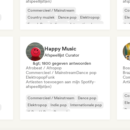
afspeellijst(en)
afsp
Commercieel / Mainstream
Co
Country muziek
Dance pop
Elektropop
El
French Pop
Indie pop
Internationale pop
Ind
Poprock
K-
Happy Music
Afspeellijst Curator
&gt; 1800 gegeven antwoorden
Afrobeat / Afropop
Bos
Commercieel / Mainstream
Dance pop
Braz
Elektropop
Funk
Com
Artiesten toevoegen aan mijn Spotify-
Art
afspeellijst(en)
Co
Commercieel / Mainstream
Dance pop
El
Elektropop
Indie pop
Internationale pop
Bra
K-Pop/J-Pop
Poprock
Ind
Psychedelische pop