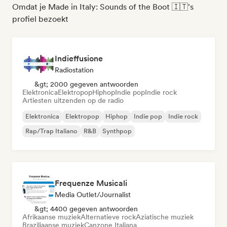
Omdat je Made in Italy: Sounds of the Boot 🇮🇹's
profiel bezoekt
Indieffusione
Radiostation
&gt; 2000 gegeven antwoorden
Elektronica
Elektropop
Hiphop
Indie pop
Indie rock
Artiesten uitzenden op de radio
Elektronica
Elektropop
Hiphop
Indie pop
Indie rock
Rap/Trap Italiano
R&B
Synthpop
Frequenze Musicali
Media Outlet/Journalist
&gt; 4400 gegeven antwoorden
Afrikaanse muziek
Alternatieve rock
Aziatische muziek
Braziliaanse muziek
Canzone Italiana