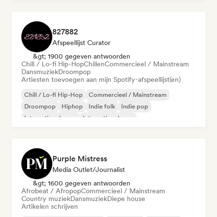
827882
Afspeellijst Curator
&gt; 1900 gegeven antwoorden
Chill / Lo-fi Hip-Hop
Chillen
Commercieel / Mainstream
Dansmuziek
Droompop
Artiesten toevoegen aan mijn Spotify-afspeellijst(en)
Chill / Lo-fi Hip-Hop
Commercieel / Mainstream
Droompop
Hiphop
Indie folk
Indie pop
Internationale pop
Internationale rap
Purple Mistress
Media Outlet/Journalist
&gt; 1600 gegeven antwoorden
Afrobeat / Afropop
Commercieel / Mainstream
Country muziek
Dansmuziek
Diepe house
Artikelen schrijven