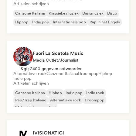
Artikelen schrijven
Canzone Italiana
Klassieke muziek
Dansmuziek
Disco
Hiphop
Indie pop
Internationale pop
Rap in het Engels
Fuori La Scatola Music
Media Outlet/Journalist
&gt; 2400 gegeven antwoorden
Alternatieve rock
Canzone Italiana
Droompop
Hiphop
Indie pop
Artikelen schrijven
Canzone Italiana
Hiphop
Indie pop
Indie rock
Rap/Trap Italiano
Alternatieve rock
Droompop
Metaal / Zwaar metaal
IVISIONATICI