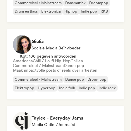
Commercieel / Mainstream
Dansmuziek
Droompop
Drum en Bass
Elektronica
Hiphop
Indie pop
R&B
Giulia
Sociale Media Beïnvloeder
&gt; 100 gegeven antwoorden
Americana
Chill / Lo-fi Hip-Hop
Chillen
Commercieel / Mainstream
Dance pop
Maak impactvolle posts of reels over artiesten
Commercieel / Mainstream
Dance pop
Droompop
Elektropop
Hyperpop
Indie folk
Indie pop
Indie rock
Taylee - Everyday Jams
Media Outlet/Journalist