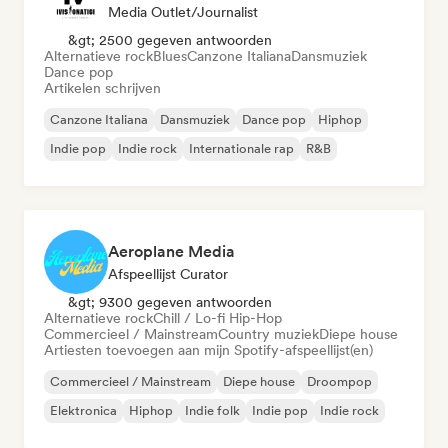
Media Outlet/Journalist
&gt; 2500 gegeven antwoorden
Alternatieve rock
Blues
Canzone Italiana
Dansmuziek
Dance pop
Artikelen schrijven
Canzone Italiana
Dansmuziek
Dance pop
Hiphop
Indie pop
Indie rock
Internationale rap
R&B
Aeroplane Media
Afspeellijst Curator
&gt; 9300 gegeven antwoorden
Alternatieve rock
Chill / Lo-fi Hip-Hop
Commercieel / Mainstream
Country muziek
Diepe house
Artiesten toevoegen aan mijn Spotify-afspeellijst(en)
Commercieel / Mainstream
Diepe house
Droompop
Elektronica
Hiphop
Indie folk
Indie pop
Indie rock