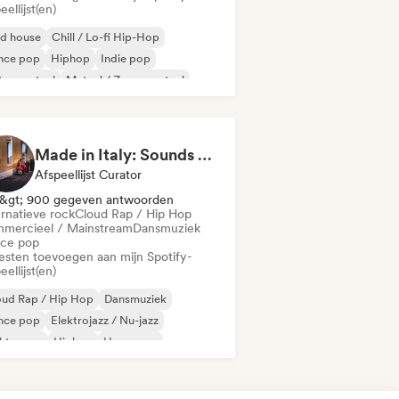
eellijst(en)
id house
Chill / Lo-fi Hip-Hop
nce pop
Hiphop
Indie pop
trumentaal
Metaal / Zwaar metaal
 in het Engels
Made in Italy: Sounds of the Boot 🇮🇹
Afspeellijst Curator
&gt; 900 gegeven antwoorden
ernatieve rock
Cloud Rap / Hip Hop
mercieel / Mainstream
Dansmuziek
ce pop
iesten toevoegen aan mijn Spotify-
eellijst(en)
oud Rap / Hip Hop
Dansmuziek
nce pop
Elektrojazz / Nu-jazz
ektropop
Hiphop
Hyperpop
ernationale pop