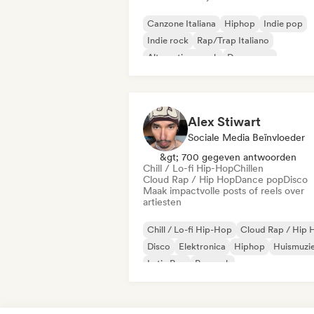
Canzone Italiana
Hiphop
Indie pop
Indie rock
Rap/Trap Italiano
Alternatieve rock
Droompop
Metaal / Zwaar metaal
Alex Stiwart
Sociale Media Beïnvloeder
&gt; 700 gegeven antwoorden
Chill / Lo-fi Hip-Hop
Chillen
Cloud Rap / Hip Hop
Dance pop
Disco
Maak impactvolle posts of reels over
artiesten
Chill / Lo-fi Hip-Hop
Cloud Rap / Hip 
Disco
Elektronica
Hiphop
Huismuzi
Latin Pop
Poprock