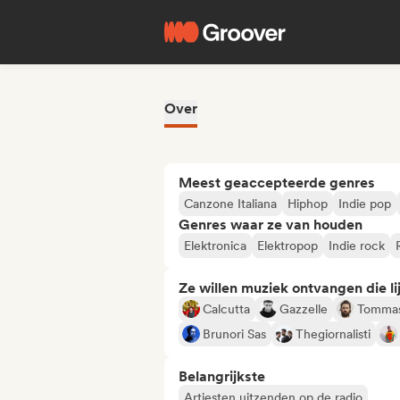
Over
Meest geaccepteerde genres
Canzone Italiana
Hiphop
Indie pop
Genres waar ze van houden
Elektronica
Elektropop
Indie rock
Ze willen muziek ontvangen die lij
Calcutta
Gazzelle
Tommas
Brunori Sas
Thegiornalisti
Belangrijkste
Artiesten uitzenden op de radio