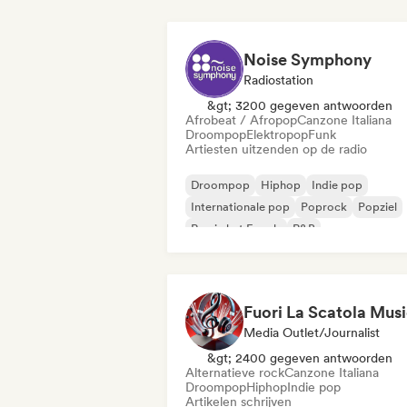
Noise Symphony
Radiostation
&gt; 3200 gegeven antwoorden
Afrobeat / Afropop
Canzone Italiana
Droompop
Elektropop
Funk
Artiesten uitzenden op de radio
Droompop
Hiphop
Indie pop
Internationale pop
Poprock
Popziel
Rap in het Engels
R&B
Fuori La Scatola Mus
Media Outlet/Journalist
&gt; 2400 gegeven antwoorden
Alternatieve rock
Canzone Italiana
Droompop
Hiphop
Indie pop
Artikelen schrijven