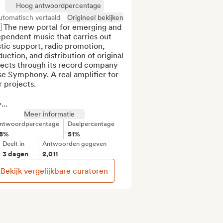
Hoog antwoordpercentage
utomatisch vertaald
Origineel bekijken
 The new portal for emerging and 
pendent music that carries out 
stic support, radio promotion, 
uction, and distribution of original 
jects through its record company 
e Symphony. A real amplifier for 
 projects.

..
Meer informatie
ntwoordpercentage
Deelpercentage
8%
51%
Deelt in
Antwoorden gegeven
3 dagen
2,011
Bekijk vergelijkbare curatoren