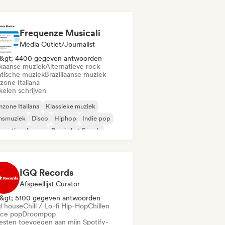
Frequenze Musicali
Media Outlet/Journalist
&gt; 4400 gegeven antwoorden
ikaanse muziek
Alternatieve rock
atische muziek
Braziliaanse muziek
zone Italiana
kelen schrijven
zone Italiana
Klassieke muziek
nsmuziek
Disco
Hiphop
Indie pop
ernationale pop
Rap in het Engels
IGQ Records
Afspeellijst Curator
&gt; 5100 gegeven antwoorden
d house
Chill / Lo-fi Hip-Hop
Chillen
ce pop
Droompop
iesten toevoegen aan mijn Spotify-