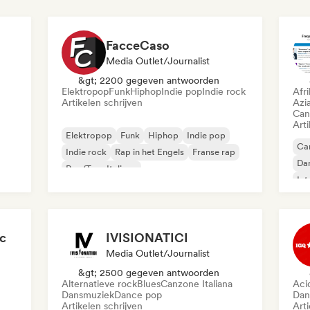
FacceCaso
Media Outlet/Journalist
&gt; 2200 gegeven antwoorden
Elektropop
Funk
Hiphop
Indie pop
Indie rock
Afr
Artikelen schrijven
Azi
Can
Arti
Elektropop
Funk
Hiphop
Indie pop
Can
Indie rock
Rap in het Engels
Franse rap
Da
Rap/Trap Italiano
Int
ic
IVISIONATICI
Media Outlet/Journalist
&gt; 2500 gegeven antwoorden
Alternatieve rock
Blues
Canzone Italiana
Aci
Dansmuziek
Dance pop
Dan
Artikelen schrijven
Art