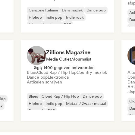
afsp
Canzone Italiana
Dansmuziek
Dance pop
Ac
Hiphop
Indie pop
Indie rock
Da
Internationale rap
R&B
Ins
Rap
Zillions Magazine
Media Outlet/Journalist
&gt; 1400 gegeven antwoorden
Blues
Cloud Rap / Hip Hop
Country muziek
Alt
Dance pop
Elektronica
Com
Artikelen schrijven
Dan
Art
afsp
Blues
Cloud Rap / Hip Hop
Dance pop
Hop
Cl
Hiphop
Indie pop
Metaal / Zwaar metaal
ek
Da
Poprock
R&B
El
Int