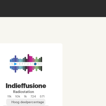
Indieffusione
Radiostation
11k
10k
1k
724
571
Hoog deelpercentage