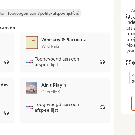
A
ia
Toevoegen aan Spotify-afspeellijst(en)
🇬
inde
 kansen
arti
prod
pro
Whiskey & Barricata
Nois
Wild Rabi
your
Toegevoegd aan een
🇬�.
afspeellijst
A
9
adio
Ain't Playin
CherelleK
Toegevoegd aan een
afspeellijst