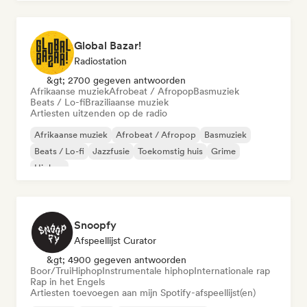
Global Bazar!
Radiostation
&gt; 2700 gegeven antwoorden
Afrikaanse muziek
Afrobeat / Afropop
Basmuziek
Beats / Lo-fi
Braziliaanse muziek
Artiesten uitzenden op de radio
Afrikaanse muziek
Afrobeat / Afropop
Basmuziek
Beats / Lo-fi
Jazzfusie
Toekomstig huis
Grime
Hiphop
Snoopfy
Afspeellijst Curator
&gt; 4900 gegeven antwoorden
Boor/Trui
Hiphop
Instrumentale hiphop
Internationale rap
Rap in het Engels
Artiesten toevoegen aan mijn Spotify-afspeellijst(en)