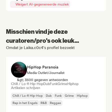
Weigert AI-gegenereerde muziek
Misschien vind je deze
curatoren/pro's ook leuk...
Omdat je Laika.c0c4's profiel bezoekt
HipHop Paranoia
Media Outlet/Journalist
&gt; 3500 gegeven antwoorden
Chill / Lo-fi Hip-Hop
Dub
Funk
Grime
Hiphop
Artikelen schrijven
Chill / Lo-fi Hip-Hop
Dub
Funk
Grime
Hiphop
Rap in het Engels
R&B
Reggae