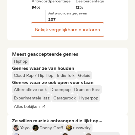
Antwoordpercentage
Deelpercentage
94%
12%
Antwoorden gegeven
207
Bekijk vergelijkbare curatoren
Meest geaccepteerde genres
Hiphop
Genres waar ze van houden
Cloud Rap / Hip Hop
Indie folk
Geluid
Genres waar ze ook open voor staan
Alternatieve rock
Droompop
Drum en Bass
Experimentele jazz
Garagerock
Hyperpop
Alles bekijken +4
Ze willen muziek ontvangen die lijkt op...
Yeyo
Doony Graff
rusowsky