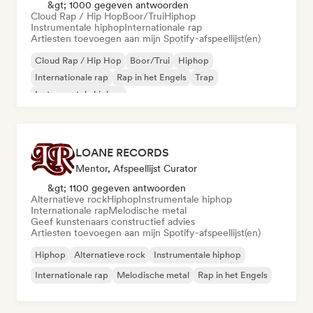
&gt; 1000 gegeven antwoorden
Cloud Rap / Hip Hop
Boor/Trui
Hiphop
Instrumentale hiphop
Internationale rap
Artiesten toevoegen aan mijn Spotify-afspeellijst(en)
Cloud Rap / Hip Hop
Boor/Trui
Hiphop
Internationale rap
Rap in het Engels
Trap
Instrumentale hiphop
LOANE RECORDS
Mentor, Afspeellijst Curator
&gt; 1100 gegeven antwoorden
Alternatieve rock
Hiphop
Instrumentale hiphop
Internationale rap
Melodische metal
Geef kunstenaars constructief advies
Artiesten toevoegen aan mijn Spotify-afspeellijst(en)
Hiphop
Alternatieve rock
Instrumentale hiphop
Internationale rap
Melodische metal
Rap in het Engels