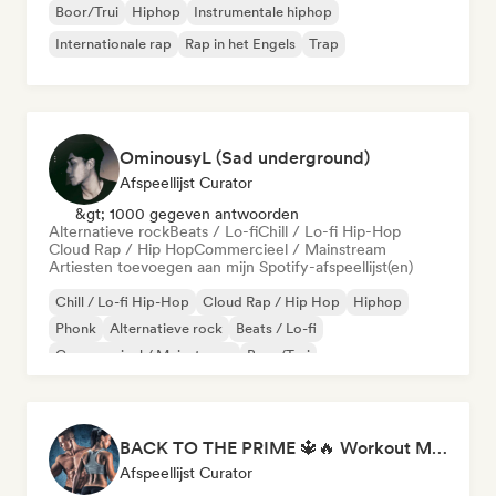
Boor/Trui
Hiphop
Instrumentale hiphop
Internationale rap
Rap in het Engels
Trap
OminousyL (Sad underground)
Afspeellijst Curator
&gt; 1000 gegeven antwoorden
Alternatieve rock
Beats / Lo-fi
Chill / Lo-fi Hip-Hop
Cloud Rap / Hip Hop
Commercieel / Mainstream
Artiesten toevoegen aan mijn Spotify-afspeellijst(en)
Chill / Lo-fi Hip-Hop
Cloud Rap / Hip Hop
Hiphop
Phonk
Alternatieve rock
Beats / Lo-fi
Commercieel / Mainstream
Boor/Trui
BACK TO THE PRIME 🔱🔥 Workout Motivation Playlist
Afspeellijst Curator