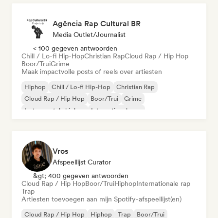
Agência Rap Cultural BR
Media Outlet/Journalist
< 100 gegeven antwoorden
Chill / Lo-fi Hip-Hop
Christian Rap
Cloud Rap / Hip Hop
Boor/Trui
Grime
Maak impactvolle posts of reels over artiesten
Hiphop
Chill / Lo-fi Hip-Hop
Christian Rap
Cloud Rap / Hip Hop
Boor/Trui
Grime
Instrumentale hiphop
Internationale rap
Vros
Afspeellijst Curator
&gt; 400 gegeven antwoorden
Cloud Rap / Hip Hop
Boor/Trui
Hiphop
Internationale rap
Trap
Artiesten toevoegen aan mijn Spotify-afspeellijst(en)
Cloud Rap / Hip Hop
Hiphop
Trap
Boor/Trui