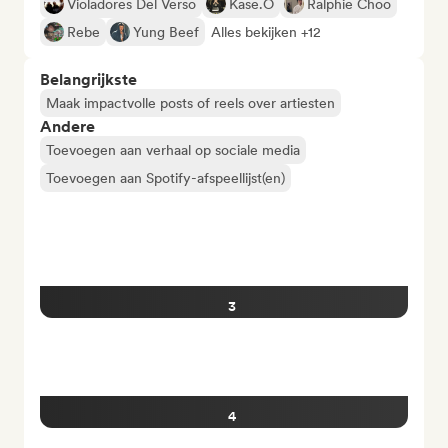
Violadores Del Verso
Kase.O
Ralphie Choo
Rebe
Yung Beef
Alles bekijken +12
Belangrijkste
Maak impactvolle posts of reels over artiesten
Andere
Toevoegen aan verhaal op sociale media
Toevoegen aan Spotify-afspeellijst(en)
3
4