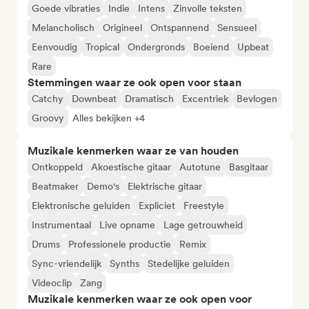
Goede vibraties
Indie
Intens
Zinvolle teksten
Melancholisch
Origineel
Ontspannend
Sensueel
Eenvoudig
Tropical
Ondergronds
Boeiend
Upbeat
Rare
Stemmingen waar ze ook open voor staan
Catchy
Downbeat
Dramatisch
Excentriek
Bevlogen
Groovy
Alles bekijken +4
Muzikale kenmerken waar ze van houden
Ontkoppeld
Akoestische gitaar
Autotune
Basgitaar
Beatmaker
Demo's
Elektrische gitaar
Elektronische geluiden
Expliciet
Freestyle
Instrumentaal
Live opname
Lage getrouwheid
Drums
Professionele productie
Remix
Sync-vriendelijk
Synths
Stedelijke geluiden
Videoclip
Zang
Muzikale kenmerken waar ze ook open voor