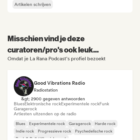
Artikelen schrijven
Misschien vind je deze
curatoren/pro's ook leuk...
Omdat je La Rana Podcast's profiel bezoekt
Good Vibrations Radio
Radiostation
&gt; 2900 gegeven antwoorden
Blues
Elektronische rock
Experimentele rock
Funk
Garagerock
Artiesten uitzenden op de radio
Blues
Experimentele rock
Garagerock
Harde rock
Indie rock
Progressieve rock
Psychedelische rock
Rock & Roll / Klassieke rock