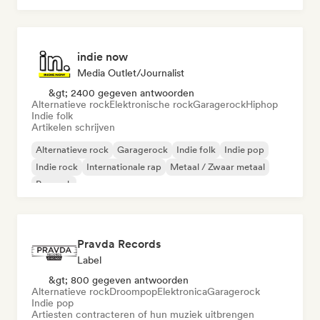
indie now
Media Outlet/Journalist
&gt; 2400 gegeven antwoorden
Alternatieve rock
Elektronische rock
Garagerock
Hiphop
Indie folk
Artikelen schrijven
Alternatieve rock
Garagerock
Indie folk
Indie pop
Indie rock
Internationale rap
Metaal / Zwaar metaal
Poprock
Pravda Records
Label
&gt; 800 gegeven antwoorden
Alternatieve rock
Droompop
Elektronica
Garagerock
Indie pop
Artiesten contracteren of hun muziek uitbrengen