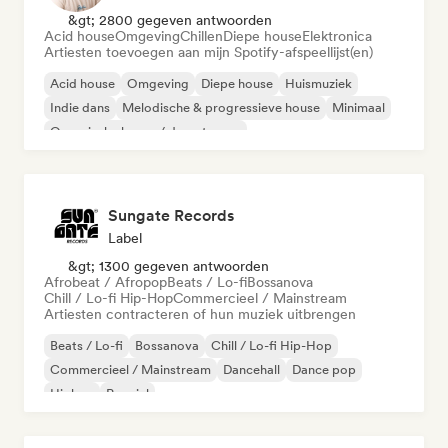
&gt; 2800 gegeven antwoorden
Acid house
Omgeving
Chillen
Diepe house
Elektronica
Artiesten toevoegen aan mijn Spotify-afspeellijst(en)
Acid house
Omgeving
Diepe house
Huismuziek
Indie dans
Melodische & progressieve house
Minimaal
Organische house / downtempo
Sungate Records
Label
&gt; 1300 gegeven antwoorden
Afrobeat / Afropop
Beats / Lo-fi
Bossanova
Chill / Lo-fi Hip-Hop
Commercieel / Mainstream
Artiesten contracteren of hun muziek uitbrengen
Beats / Lo-fi
Bossanova
Chill / Lo-fi Hip-Hop
Commercieel / Mainstream
Dancehall
Dance pop
Hiphop
Popziel