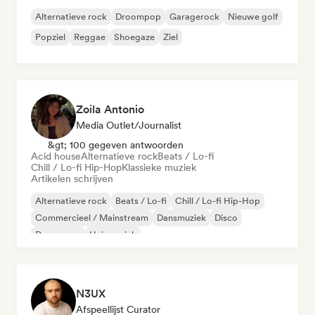
Alternatieve rock
Droompop
Garagerock
Nieuwe golf
Popziel
Reggae
Shoegaze
Ziel
Zoila Antonio
Media Outlet/Journalist
&gt; 100 gegeven antwoorden
Acid house
Alternatieve rock
Beats / Lo-fi
Chill / Lo-fi Hip-Hop
Klassieke muziek
Artikelen schrijven
Alternatieve rock
Beats / Lo-fi
Chill / Lo-fi Hip-Hop
Commercieel / Mainstream
Dansmuziek
Disco
Droompop
Huismuziek
N3UX
Afspeellijst Curator