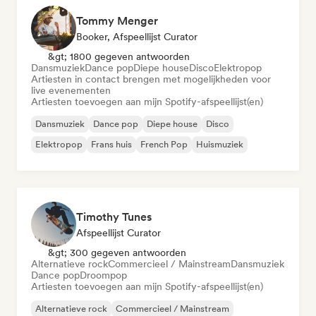
Tommy Menger
Booker, Afspeellijst Curator
&gt; 1800 gegeven antwoorden
Dansmuziek
Dance pop
Diepe house
Disco
Elektropop
Artiesten in contact brengen met mogelijkheden voor
live evenementen
Artiesten toevoegen aan mijn Spotify-afspeellijst(en)
Dansmuziek
Dance pop
Diepe house
Disco
Elektropop
Frans huis
French Pop
Huismuziek
Timothy Tunes
Afspeellijst Curator
&gt; 300 gegeven antwoorden
Alternatieve rock
Commercieel / Mainstream
Dansmuziek
Dance pop
Droompop
Artiesten toevoegen aan mijn Spotify-afspeellijst(en)
Alternatieve rock
Commercieel / Mainstream